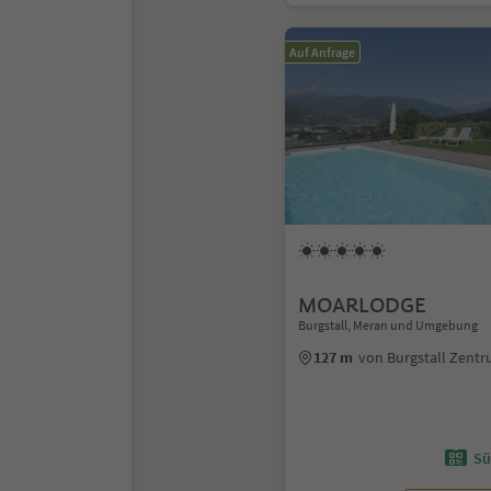
Auf Anfrage
MOARLODGE
Burgstall, Meran und Umgebung
127 m
von Burgstall Zent
Sü