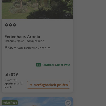
1/17
Ferienhaus Aronia
Tscherms, Meran und Umgebung
545 m
von Tscherms Zentrum
Südtirol Guest Pass
ab 62€
1 Nacht / 1
Apartment Inkl.
Verfügbarkeit prüfen
MwSt.
Auf Anfrage