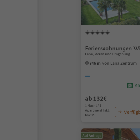
Ferienwohnungen Wi
Lana, Meran und Umgebung
746 m
von Lana Zentrum
Sü
ab 132€
1 Nacht / 1
Apartment Inkl.
Verfügb
MwSt.
Auf Anfrage