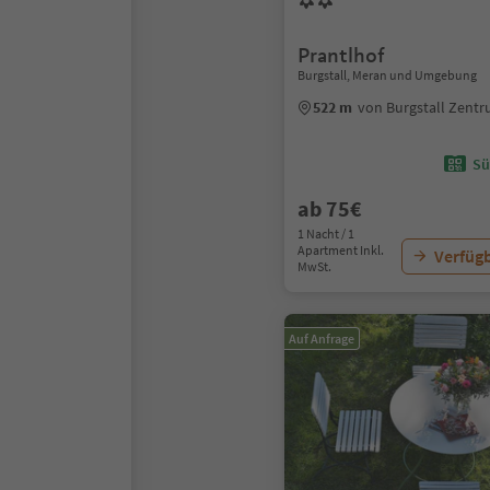
Prantlhof
Burgstall, Meran und Umgebung
522 m
von Burgstall Zent
Sü
ab 75€
1 Nacht / 1
Apartment Inkl.
Verfügb
MwSt.
Auf Anfrage