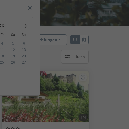
Fr
Sa
So
Empfehlungen
Sortieren:
4
5
6
11
12
13
18
19
20
Filtern
keine aktiven Filte
25
26
27
Auf Anfrage
1/4