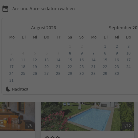
An- und Abreisedatum wählen
August
September
Mo
Di
Mi
Do
Fr
Sa
So
Mo
Di
Mi
Do
Umgebung
1
2
1
2
3
3
4
5
6
7
8
9
7
8
9
10
10
11
12
13
14
15
16
14
15
16
17
ungen
Kategorie
Verpflegungsart
Nachhaltige Unterkunft
17
18
19
20
21
22
23
21
22
23
24
24
25
26
27
28
29
30
28
29
30
31
Auf Anfrage
Nächte:
0
1/8
1/12