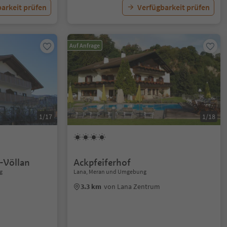
arkeit prüfen
Verfügbarkeit prüfen
Auf Anfrage
1/17
1/18
-Völlan
Ackpfeiferhof
g
Lana, Meran und Umgebung
3.3 km
von Lana Zentrum