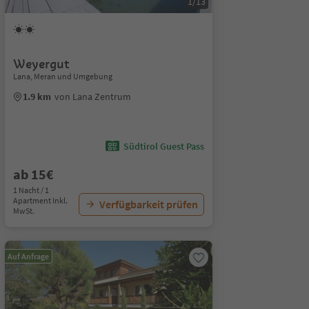
1/13
Weyergut
Lana, Meran und Umgebung
1.9 km
von Lana Zentrum
Südtirol Guest Pass
ab 15€
1 Nacht / 1
Apartment Inkl.
Verfügbarkeit prüfen
MwSt.
Auf Anfrage