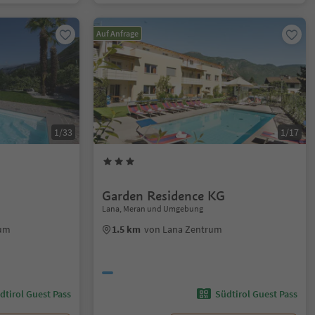
Auf Anfrage
1/33
1/17
Garden Residence KG
Lana, Meran und Umgebung
rum
1.5 km
von Lana Zentrum
dtirol Guest Pass
Südtirol Guest Pass