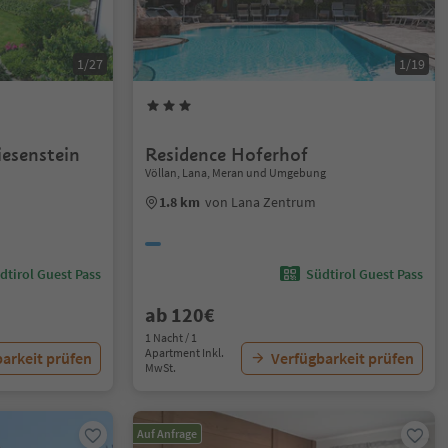
1/27
1/19
esenstein
Residence Hoferhof
Völlan, Lana, Meran und Umgebung
1.8 km
von Lana Zentrum
dtirol Guest Pass
Südtirol Guest Pass
ab 120€
1 Nacht / 1
Apartment Inkl.
arkeit prüfen
Verfügbarkeit prüfen
MwSt.
Auf Anfrage