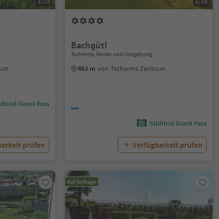
1/15
1/16
Bachgütl
Tscherms, Meran und Umgebung
rum
483 m
von Tscherms Zentrum
dtirol Guest Pass
Südtirol Guest Pass
arkeit prüfen
Verfügbarkeit prüfen
Auf Anfrage