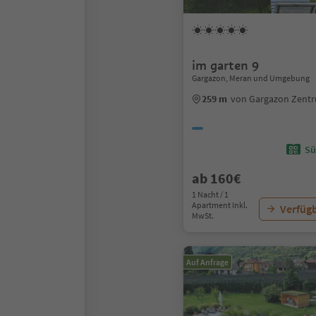
im garten 9
Gargazon, Meran und Umgebung
259 m
von Gargazon Zent
Sü
ab 160€
1 Nacht / 1
Apartment Inkl.
Verfügb
MwSt.
Auf Anfrage