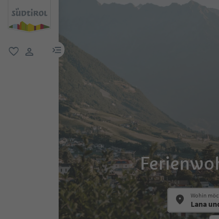
menu link
favorit
user link
Ferienwo
Wohin möch