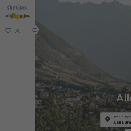
menu link
favorit
user link
Al
Wohin möch