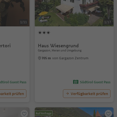
1/11
1/17
rtori
Haus Wiesengrund
Gargazon, Meran und Umgebung
705 m
von Gargazon Zentrum
dtirol Guest Pass
Südtirol Guest Pass
arkeit prüfen
Verfügbarkeit prüfen
Auf Anfrage