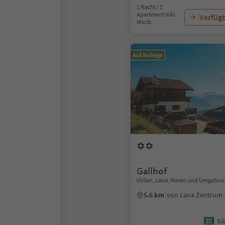
1 Nacht / 1
Apartment Inkl.
Verfügb
MwSt.
Auf Anfrage
Gallhof
Völlan, Lana, Meran und Umgebun
5.6 km
von Lana Zentrum
Sü