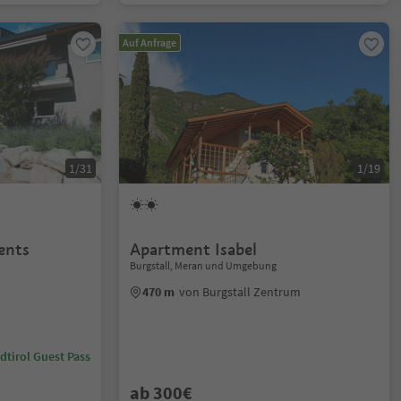
Auf Anfrage
1/31
1/19
ents
Apartment Isabel
Burgstall, Meran und Umgebung
470 m
von Burgstall Zentrum
dtirol Guest Pass
ab 300€