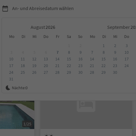
An- und Abreisedatum wählen
August
September
Mo
Di
Mi
Do
Fr
Sa
So
Mo
Di
Mi
Do
Umgebung
1
2
1
2
3
3
4
5
6
7
8
9
7
8
9
10
10
11
12
13
14
15
16
14
15
16
17
ungen
Kategorie
Verpflegungsart
Nachhaltige Unterkunft
17
18
19
20
21
22
23
21
22
23
24
24
25
26
27
28
29
30
28
29
30
31
Auf Anfrage
Nächte:
0
1/25