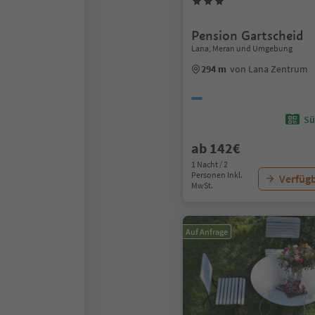
Pension Gartscheid
Lana, Meran und Umgebung
294 m
von Lana Zentrum
Sü
ab 142€
1 Nacht / 2
Personen Inkl.
Verfügb
MwSt.
Auf Anfrage