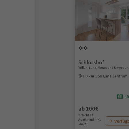
Schlosshof
Völlan, Lana, Meran und Umgebun
3.0 km
von Lana Zentrum
Sü
ab 100€
1 Nacht / 1
Apartment Inkl.
Verfügb
MwSt.