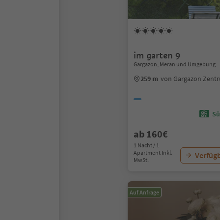
im garten 9
Gargazon, Meran und Umgebung
259 m
von Gargazon Zent
Sü
ab 160€
1 Nacht / 1
Apartment Inkl.
Verfügb
MwSt.
Auf Anfrage