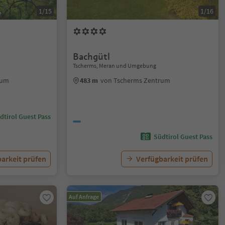
1/15
1/16
Bachgütl
Tscherms, Meran und Umgebung
rum
483 m
von Tscherms Zentrum
dtirol Guest Pass
Südtirol Guest Pass
arkeit prüfen
Verfügbarkeit prüfen
Auf Anfrage