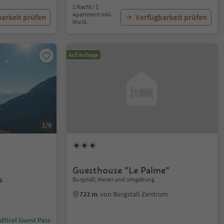
1 Nacht / 1
Apartment Inkl.
arkeit prüfen
Verfügbarkeit prüfen
MwSt.
Auf Anfrage
1/8
Guesthouse "Le Palme"
g
Burgstall, Meran und Umgebung
722 m
von Burgstall Zentrum
dtirol Guest Pass