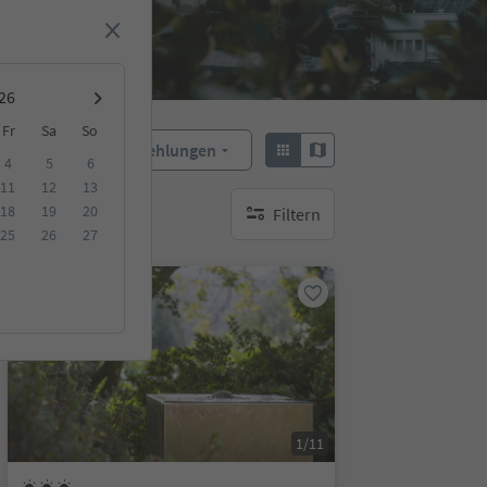
Fr
Sa
So
Empfehlungen
Sortieren:
4
5
6
11
12
13
18
19
20
Filtern
keine aktiven Filte
25
26
27
Auf Anfrage
1/11