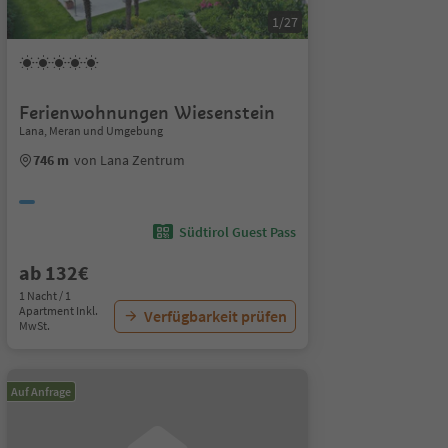
1/27
Ferienwohnungen Wiesenstein
Lana, Meran und Umgebung
746 m
von Lana Zentrum
Südtirol Guest Pass
ab 132€
1 Nacht / 1
Apartment Inkl.
Verfügbarkeit prüfen
MwSt.
Auf Anfrage