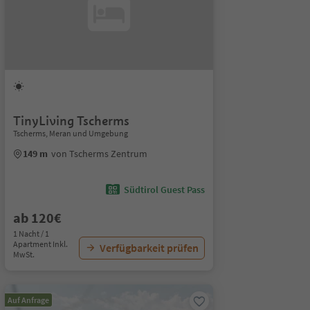
TinyLiving Tscherms
Tscherms, Meran und Umgebung
149 m
von Tscherms Zentrum
Südtirol Guest Pass
ab 120€
1 Nacht / 1
Apartment Inkl.
Verfügbarkeit prüfen
MwSt.
Auf Anfrage