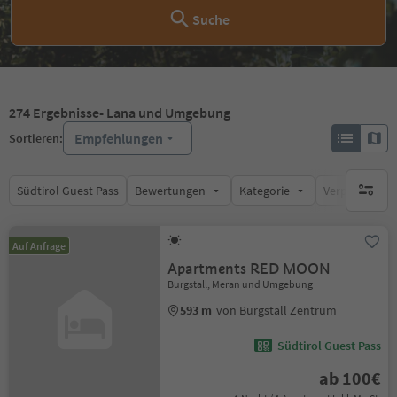
Suche
274
Ergebnisse
- Lana und Umgebung
Empfehlungen
Sortieren:
Südtirol Guest Pass
Bewertungen
Kategorie
Verpflegungsa
keine ak
Auf Anfrage
Apartments RED MOON
Burgstall, Meran und Umgebung
593 m
von Burgstall Zentrum
Südtirol Guest Pass
ab 100€