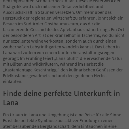
den imposanten Schnatterpeck-Altar. Dieses Meisterwerk der
Spätgotik wird dich mit seiner Detailverliebtheit und
Ausdruckskraft in Staunen versetzen. Um mehr über das
Herzstück der regionalen Wirtschaft zu erfahren, lohnt sich ein
Besuch im Südtiroler Obstbaumuseum, das dir die
faszinierende Geschichte des Apfelanbaus näherbringt. Ein Ort
der besonderen Art ist der Kränzelhof in Tscherms, wo du nicht
nur exzellente Weine verkosten, sondern auch durch einen
zauberhaften Labyrinthgarten wandeln kannst. Das Leben in
Lana wird zudem von einem bunten Veranstaltungsreigen
geprägt: Im Frühling feiert „Lana blüht“ die erwachende Natur
mit Blüten und Wildkräutern, während im Herbst die
„Kastanientage Keschtnriggl“ den kulinarischen Genüssen der
Edelkastanie gewidmet sind und den goldenen Herbst
einläuten.
Finde deine perfekte Unterkunft in
Lana
Ein Urlaub in Lana und Umgebung ist eine Reise für alle Sinne.
Es ist die perfekte Symbiose aus aktiver Erholung in einer
atemberaubenden Berglandschaft, dem Eintauchen in eine