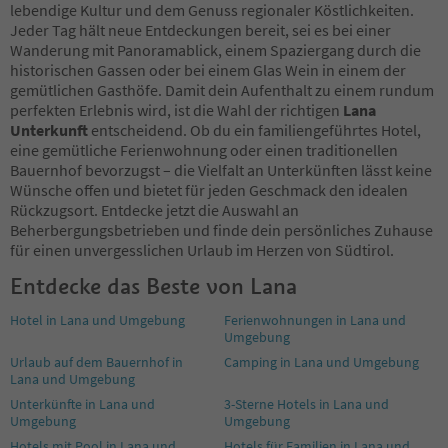
lebendige Kultur und dem Genuss regionaler Köstlichkeiten.
Jeder Tag hält neue Entdeckungen bereit, sei es bei einer
Wanderung mit Panoramablick, einem Spaziergang durch die
historischen Gassen oder bei einem Glas Wein in einem der
gemütlichen Gasthöfe. Damit dein Aufenthalt zu einem rundum
perfekten Erlebnis wird, ist die Wahl der richtigen
Lana
Unterkunft
entscheidend. Ob du ein familiengeführtes Hotel,
eine gemütliche Ferienwohnung oder einen traditionellen
Bauernhof bevorzugst – die Vielfalt an Unterkünften lässt keine
Wünsche offen und bietet für jeden Geschmack den idealen
Rückzugsort. Entdecke jetzt die Auswahl an
Beherbergungsbetrieben und finde dein persönliches Zuhause
für einen unvergesslichen Urlaub im Herzen von Südtirol.
Entdecke das Beste von Lana
Hotel in Lana und Umgebung
Ferienwohnungen in Lana und
Umgebung
Urlaub auf dem Bauernhof in
Camping in Lana und Umgebung
Lana und Umgebung
Unterkünfte in Lana und
3-Sterne Hotels in Lana und
Umgebung
Umgebung
Hotels mit Pool in Lana und
Hotels für Familien in Lana und