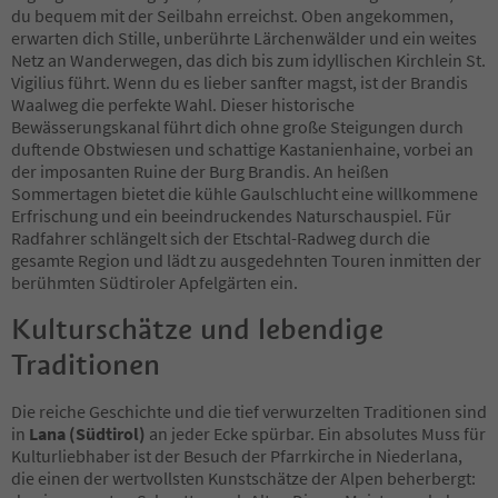
du bequem mit der Seilbahn erreichst. Oben angekommen,
erwarten dich Stille, unberührte Lärchenwälder und ein weites
Netz an Wanderwegen, das dich bis zum idyllischen Kirchlein St.
Vigilius führt. Wenn du es lieber sanfter magst, ist der Brandis
Waalweg die perfekte Wahl. Dieser historische
Bewässerungskanal führt dich ohne große Steigungen durch
duftende Obstwiesen und schattige Kastanienhaine, vorbei an
der imposanten Ruine der Burg Brandis. An heißen
Sommertagen bietet die kühle Gaulschlucht eine willkommene
Erfrischung und ein beeindruckendes Naturschauspiel. Für
Radfahrer schlängelt sich der Etschtal-Radweg durch die
gesamte Region und lädt zu ausgedehnten Touren inmitten der
berühmten Südtiroler Apfelgärten ein.
Kulturschätze und lebendige
Traditionen
Die reiche Geschichte und die tief verwurzelten Traditionen sind
in
Lana (Südtirol)
an jeder Ecke spürbar. Ein absolutes Muss für
Kulturliebhaber ist der Besuch der Pfarrkirche in Niederlana,
die einen der wertvollsten Kunstschätze der Alpen beherbergt: