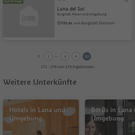
Auf Anfrage
Luna del Sol
Burgstall, Meran und Umgebung
592 m
von Burgstall Zentrum
1
2
...
1
8
9
10
3
4
271 - 274 von 274 Ergebnissen
5
6
Weitere Unterkünfte
7
8
9
10
Hotels in Lana und
B&Bs in Lana
Umgebung
Umgebung