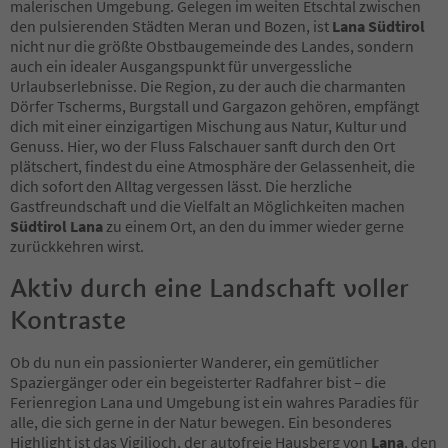
malerischen Umgebung. Gelegen im weiten Etschtal zwischen
den pulsierenden Städten Meran und Bozen, ist
Lana Südtirol
nicht nur die größte Obstbaugemeinde des Landes, sondern
auch ein idealer Ausgangspunkt für unvergessliche
Urlaubserlebnisse. Die Region, zu der auch die charmanten
Dörfer Tscherms, Burgstall und Gargazon gehören, empfängt
dich mit einer einzigartigen Mischung aus Natur, Kultur und
Genuss. Hier, wo der Fluss Falschauer sanft durch den Ort
plätschert, findest du eine Atmosphäre der Gelassenheit, die
dich sofort den Alltag vergessen lässt. Die herzliche
Gastfreundschaft und die Vielfalt an Möglichkeiten machen
Südtirol Lana
zu einem Ort, an den du immer wieder gerne
zurückkehren wirst.
Aktiv durch eine Landschaft voller
Kontraste
Ob du nun ein passionierter Wanderer, ein gemütlicher
Spaziergänger oder ein begeisterter Radfahrer bist – die
Ferienregion Lana und Umgebung ist ein wahres Paradies für
alle, die sich gerne in der Natur bewegen. Ein besonderes
Highlight ist das Vigiljoch, der autofreie Hausberg von
Lana
, den