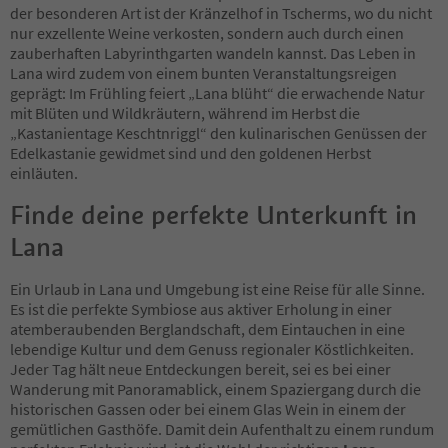
der besonderen Art ist der Kränzelhof in Tscherms, wo du nicht
nur exzellente Weine verkosten, sondern auch durch einen
zauberhaften Labyrinthgarten wandeln kannst. Das Leben in
Lana wird zudem von einem bunten Veranstaltungsreigen
geprägt: Im Frühling feiert „Lana blüht“ die erwachende Natur
mit Blüten und Wildkräutern, während im Herbst die
„Kastanientage Keschtnriggl“ den kulinarischen Genüssen der
Edelkastanie gewidmet sind und den goldenen Herbst
einläuten.
Finde deine perfekte Unterkunft in
Lana
Ein Urlaub in Lana und Umgebung ist eine Reise für alle Sinne.
Es ist die perfekte Symbiose aus aktiver Erholung in einer
atemberaubenden Berglandschaft, dem Eintauchen in eine
lebendige Kultur und dem Genuss regionaler Köstlichkeiten.
Jeder Tag hält neue Entdeckungen bereit, sei es bei einer
Wanderung mit Panoramablick, einem Spaziergang durch die
historischen Gassen oder bei einem Glas Wein in einem der
gemütlichen Gasthöfe. Damit dein Aufenthalt zu einem rundum