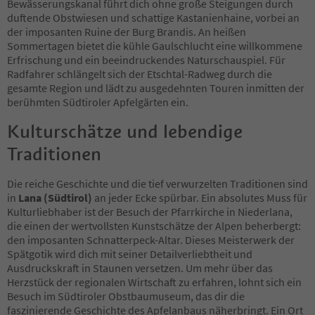
Bewässerungskanal führt dich ohne große Steigungen durch
duftende Obstwiesen und schattige Kastanienhaine, vorbei an
der imposanten Ruine der Burg Brandis. An heißen
Sommertagen bietet die kühle Gaulschlucht eine willkommene
Erfrischung und ein beeindruckendes Naturschauspiel. Für
Radfahrer schlängelt sich der Etschtal-Radweg durch die
gesamte Region und lädt zu ausgedehnten Touren inmitten der
berühmten Südtiroler Apfelgärten ein.
Kulturschätze und lebendige
Traditionen
Die reiche Geschichte und die tief verwurzelten Traditionen sind
in
Lana (Südtirol)
an jeder Ecke spürbar. Ein absolutes Muss für
Kulturliebhaber ist der Besuch der Pfarrkirche in Niederlana,
die einen der wertvollsten Kunstschätze der Alpen beherbergt:
den imposanten Schnatterpeck-Altar. Dieses Meisterwerk der
Spätgotik wird dich mit seiner Detailverliebtheit und
Ausdruckskraft in Staunen versetzen. Um mehr über das
Herzstück der regionalen Wirtschaft zu erfahren, lohnt sich ein
Besuch im Südtiroler Obstbaumuseum, das dir die
faszinierende Geschichte des Apfelanbaus näherbringt. Ein Ort