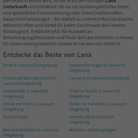
perfekten Erlebnis wird, ist die Wahl der richtigen
Lana
Unterkunft
entscheidend. Ob du ein familiengeführtes Hotel,
eine gemütliche Ferienwohnung oder einen traditionellen
Bauernhof bevorzugst – die Vielfalt an Unterkünften lässt keine
Wünsche offen und bietet für jeden Geschmack den idealen
Rückzugsort. Entdecke jetzt die Auswahl an
Beherbergungsbetrieben und finde dein persönliches Zuhause
für einen unvergesslichen Urlaub im Herzen von Südtirol.
Entdecke das Beste von Lana
Hotel in Lana und Umgebung
Ferienwohnungen in Lana und
Umgebung
Urlaub auf dem Bauernhof in
Camping in Lana und Umgebung
Lana und Umgebung
Unterkünfte in Lana und
3-Sterne Hotels in Lana und
Umgebung
Umgebung
Hotels mit Pool in Lana und
Hotels für Familien in Lana und
Umgebung
Umgebung
Südtirol Apps
Unterkünfte in Lana und
Umgebung
Bed and Breakfast in Lana und
Wandern und Bergsteigen
Umgebung