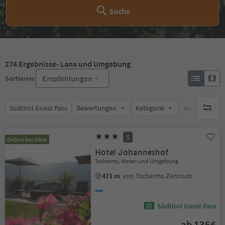
Suche
274
Ergebnisse
- Lana und Umgebung
Empfehlungen
Sortieren:
Südtirol Guest Pass
Bewertungen
Kategorie
Verpflegungsa
keine ak
S
Online buchbar
Hotel Johanneshof
Tscherms, Meran und Umgebung
471 m
von Tscherms Zentrum
Südtirol Guest Pass
ab 136€