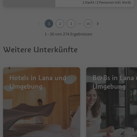
1 Nacht / 2 Personen Inkl. MwSt.
1
2
...
1
2
3
10
3
4
1 - 30 von 274 Ergebnissen
5
6
Weitere Unterkünfte
7
8
9
10
Hotels in Lana und
B&Bs in Lana
Umgebung
Umgebung