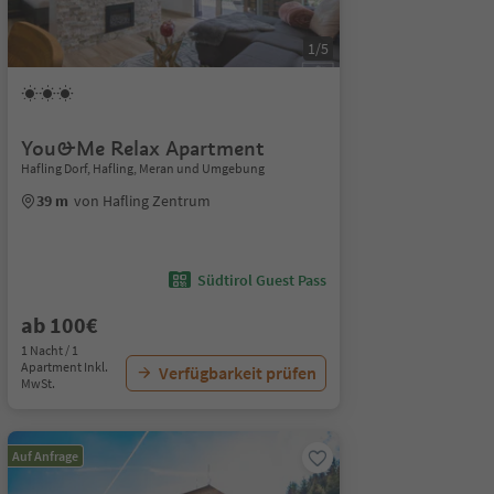
1/5
You&Me Relax Apartment
Hafling Dorf, Hafling, Meran und Umgebung
39 m
von Hafling Zentrum
Südtirol Guest Pass
ab 100€
1 Nacht / 1
Apartment Inkl.
Verfügbarkeit prüfen
MwSt.
Auf Anfrage