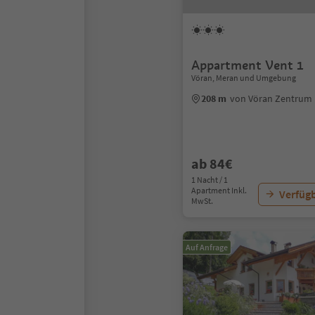
Appartment Vent 1
Vöran, Meran und Umgebung
208 m
von Vöran Zentrum
ab 84€
1 Nacht / 1
Apartment Inkl.
Verfügb
MwSt.
Auf Anfrage