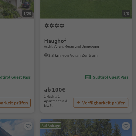
1/29
1/8
Haughof
Aschl, Vöran, Meran und Umgebung
m
2.3 km
von Vöran Zentrum
dtirol Guest Pass
Südtirol Guest Pass
ab 100€
1 Nacht / 1
Apartment Inkl.
arkeit prüfen
Verfügbarkeit prüfen
MwSt.
Auf Anfrage