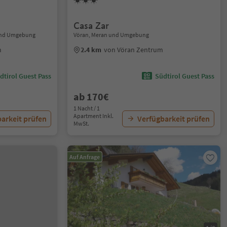
Casa Zar
 und Umgebung
Vöran, Meran und Umgebung
m
2.4 km
von Vöran Zentrum
dtirol Guest Pass
Südtirol Guest Pass
ab 170€
1 Nacht / 1
Apartment Inkl.
arkeit prüfen
Verfügbarkeit prüfen
MwSt.
Auf Anfrage