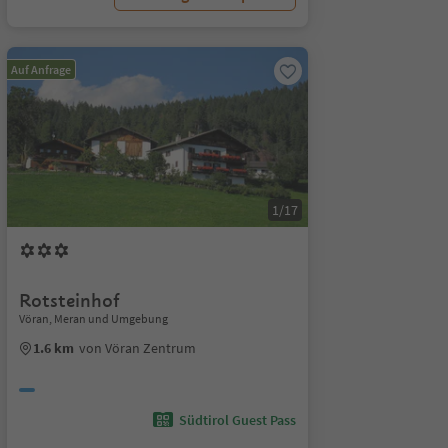
Auf Anfrage
1/17
Rotsteinhof
Vöran, Meran und Umgebung
1.6 km
von Vöran Zentrum
Südtirol Guest Pass