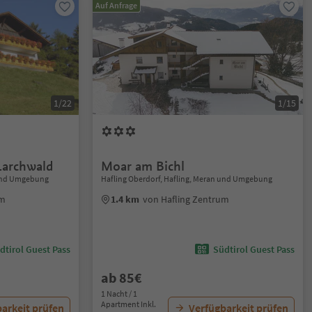
Auf Anfrage
1/22
1/15
archwald
Moar am Bichl
 und Umgebung
Hafling Oberdorf, Hafling, Meran und Umgebung
um
1.4 km
von Hafling Zentrum
dtirol Guest Pass
Südtirol Guest Pass
ab 85€
1 Nacht / 1
Apartment Inkl.
arkeit prüfen
Verfügbarkeit prüfen