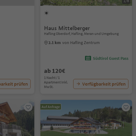
1/8
Haus Mittelberger
Hafling Oberdorf, Hafling, Meran und Umgebung
2.1 km
von Hafling Zentrum
Südtirol Guest Pass
ab 120€
1 Nacht / 1
Apartment Inkl.
arkeit prüfen
Verfügbarkeit prüfen
MwSt.
Auf Anfrage