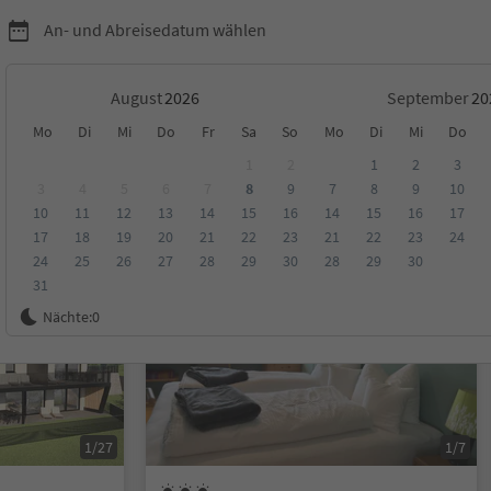
An- und Abreisedatum wählen
August
September
Mo
Di
Mi
Do
Fr
Sa
So
Mo
Di
Mi
Do
ran - Meran 2000
1
2
1
2
3
3
4
5
6
7
8
9
7
8
9
10
10
11
12
13
14
15
16
14
15
16
17
ungen
Kategorie
Verpflegungsart
Nachhaltige Unterkunft
17
18
19
20
21
22
23
21
22
23
24
24
25
26
27
28
29
30
28
29
30
31
Auf Anfrage
Nächte:
0
1/27
1/7