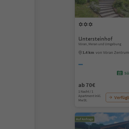
Untersteinhof
Vöran, Meran und Umgebung
1.4 km
von Vöran Zentru
Sü
ab 70€
1 Nacht / 1
Apartment Inkl.
Verfügb
MwSt.
Auf Anfrage