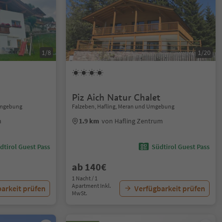
1/8
1/20
Piz Aich Natur Chalet
 Umgebung
Falzeben, Hafling, Meran und Umgebung
m
1.9 km
von Hafling Zentrum
dtirol Guest Pass
Südtirol Guest Pass
ab 140€
1 Nacht / 1
Apartment Inkl.
arkeit prüfen
Verfügbarkeit prüfen
MwSt.