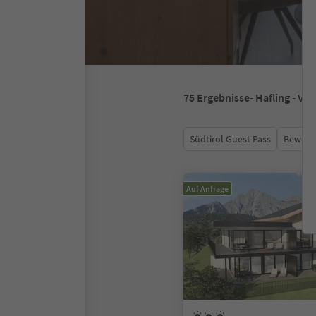
75
Ergebnisse
- Hafling - Vö
Südtirol Guest Pass
Bewert
Auf Anfrage