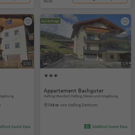
MwSt.
Auf Anfrage
1/31
1/9
Appartement Bachguter
 Umgebung
Hafling Oberdorf, Hafling, Meran und Umgebung
m
714 m
von Hafling Zentrum
dtirol Guest Pass
Südtirol Guest Pass