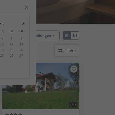
Fr
Sa
So
Empfehlungen
Sortieren:
4
5
6
11
12
13
18
19
20
Filtern
keine aktiven Filte
25
26
27
Auf Anfrage
1/15