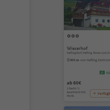
Wieserhof
Hafling Dorf, Hafling, Meran und
855 m
von Hafling Zentru
Sü
ab 80€
1 Nacht / 1
Apartment Inkl.
Verfügb
MwSt.