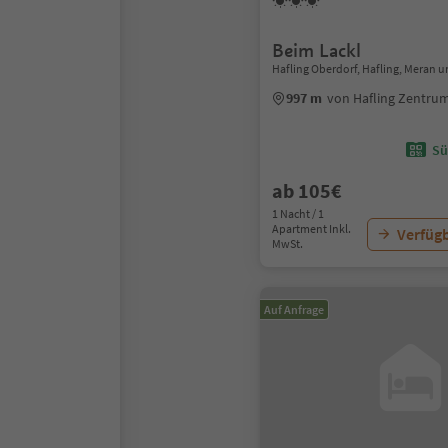
Beim Lackl
Hafling Oberdorf, Hafling, Meran
997 m
von Hafling Zentru
Sü
ab 105€
1 Nacht / 1
Apartment Inkl.
Verfügb
MwSt.
Auf Anfrage