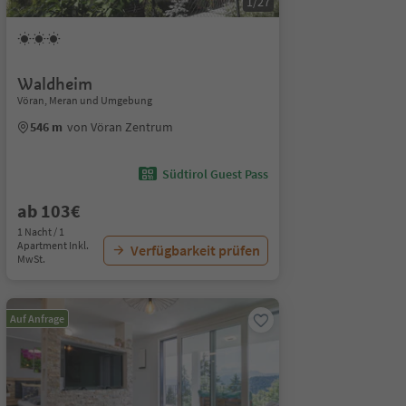
1/27
Waldheim
Vöran, Meran und Umgebung
546 m
von Vöran Zentrum
Südtirol Guest Pass
ab 103€
1 Nacht / 1
Apartment Inkl.
Verfügbarkeit prüfen
MwSt.
Auf Anfrage