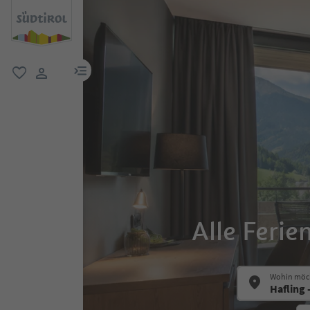
menu link
favorit
user link
Alle Feri
Wohin möch