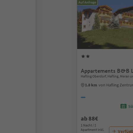
Auf Anfrage
Appartements B&B L
Hafling Oberdorf, Hafling, Meran
1.8 km
von Hafling Zentr
Sü
ab 88€
1 Nacht / 1
Apartment Inkl.
Verfügb