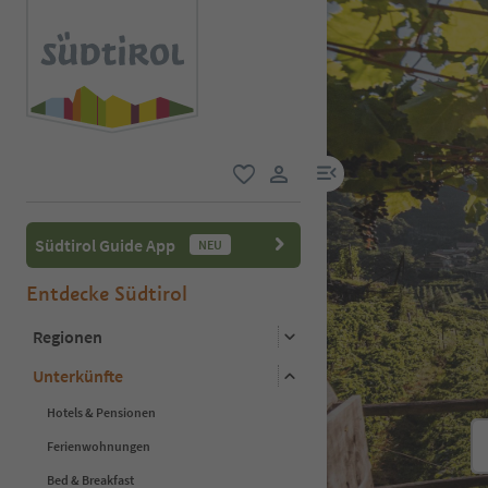
menu link
favorit
user link
Südtirol Guide App
NEU
Entdecke Südtirol
Regionen
Unterkünfte
Hotels & Pensionen
Ferienwohnungen
Bed & Breakfast