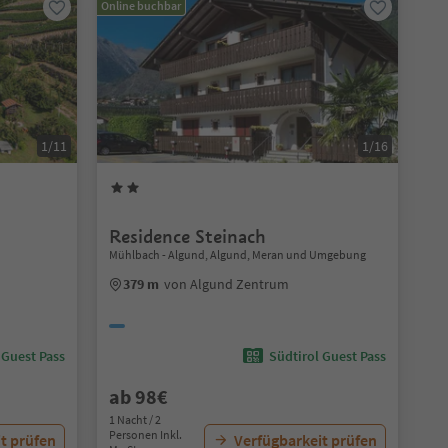
Online buchbar
1/11
1/16
Residence Steinach
Mühlbach - Algund, Algund, Meran und Umgebung
379 m
von Algund Zentrum
 Guest Pass
Südtirol Guest Pass
ab 98€
1 Nacht / 2
Personen Inkl.
t prüfen
Verfügbarkeit prüfen