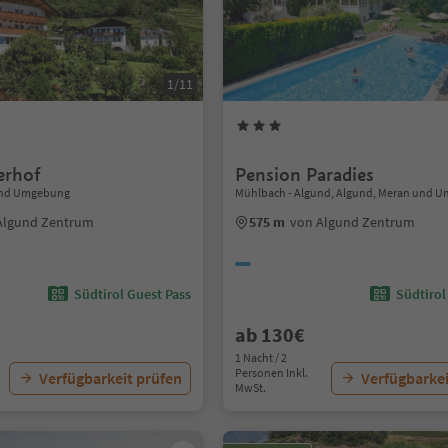
1/11
erhof
Pension Paradies
und Umgebung
Mühlbach - Algund, Algund, Meran und 
Algund Zentrum
575 m
von Algund Zentrum
Südtirol Guest Pass
Südtirol
ab 130€
1 Nacht / 2
Personen Inkl.
Verfügbarkeit prüfen
Verfügbarkei
MwSt.