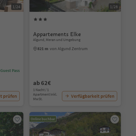
1/24
1/28
Appartements Elke
Algund, Meran und Umgebung
821 m
von Algund Zentrum
 Guest Pass
ab 62€
1 Nacht / 1
Apartment Inkl.
t prüfen
Verfügbarkeit prüfen
MwSt.
Online buchbar