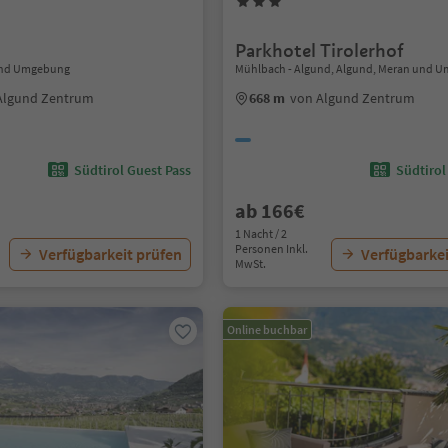
Parkhotel Tirolerhof
und Umgebung
Mühlbach - Algund, Algund, Meran und 
Algund Zentrum
668 m
von Algund Zentrum
Südtirol Guest Pass
Südtirol
ab 166€
1 Nacht / 2
Personen Inkl.
Verfügbarkeit prüfen
Verfügbarkei
MwSt.
Online buchbar