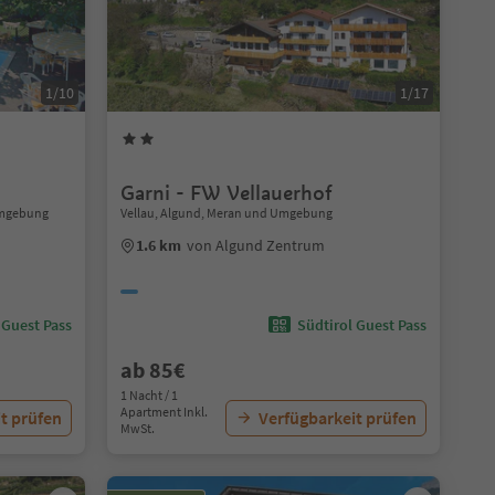
1/10
1/17
Garni - FW Vellauerhof
Umgebung
Vellau, Algund, Meran und Umgebung
1.6 km
von Algund Zentrum
 Guest Pass
Südtirol Guest Pass
ab 85€
1 Nacht / 1
Apartment Inkl.
t prüfen
Verfügbarkeit prüfen
MwSt.