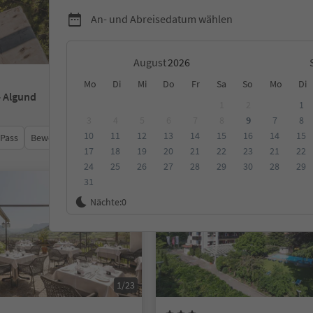
An- und Abreisedatum wählen
August
Mo
Di
Mi
Do
Fr
Sa
So
Mo
Di
- Algund
1
2
1
3
4
5
6
7
8
9
7
8
10
11
12
13
14
15
16
14
15
 Pass
Bewertungen
Kategorie
Verpflegungsart
Nachhalti
17
18
19
20
21
22
23
21
22
24
25
26
27
28
29
30
28
29
31
Online buchbar
Nächte:
0
1/23