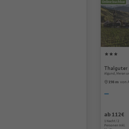
Online buchbar
Thalguter
Algund, Meran 
198 m
von 
ab 112€
1 Nacht / 2
Personen Inkl.