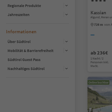
Regionale Produkte
Kassian
Jahreszeiten
Algund, Meran 
728 m
von 
Informationen
Über Südtirol
Mobilität & Barrierefreiheit
ab 236€
1 Nacht / 2
Südtirol Guest Pass
Personen Inkl.
MwSt.
Nachhaltiges Südtirol
Online buchbar