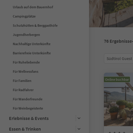
Urlaub auf dem Bauernhof
Campingplätze
Schutzhütten & Berggasthöfe
Jugendherbergen
76
Ergebnisse
Nachhaltige Unterkünfte
Barrierefreie Unterkünfte
Südtirol Guest
Für Ruheliebende
Für Wellnessfans
Online buchbar
Für Familien
Für Radfahrer
Für Wanderfreunde
Für Weinbegeisterte
Erlebnisse & Events
Essen & Trinken