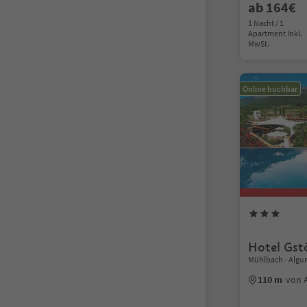
ab 164€
1 Nacht / 1
Apartment Inkl.
MwSt.
Online buchbar
Hotel Gst
Mühlbach - Algu
110 m
von 