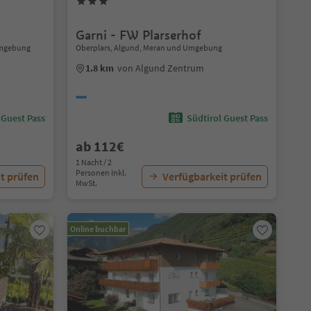
Garni - FW Plarserhof
Umgebung
Oberplars, Algund, Meran und Umgebung
1.8 km
von Algund Zentrum
 Guest Pass
Südtirol Guest Pass
ab 112€
1 Nacht / 2
Personen Inkl.
t prüfen
Verfügbarkeit prüfen
MwSt.
Online buchbar