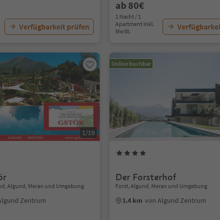
ab 80€
1 Nacht / 1
Apartment Inkl.
Verfügbarkeit prüfen
Verfügbarkei
MwSt.
Online buchbar
1/19
ör
Der Forsterhof
nd, Algund, Meran und Umgebung
Forst, Algund, Meran und Umgebung
Algund Zentrum
1.4 km
von Algund Zentrum