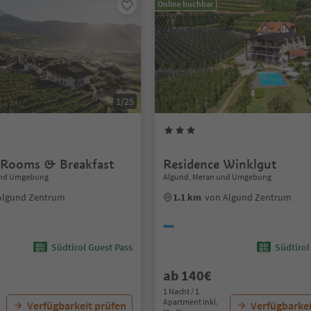
Online buchbar
1/25
 Rooms & Breakfast
Residence Winklgut
und Umgebung
Algund, Meran und Umgebung
Algund Zentrum
1.1 km
von Algund Zentrum
Südtirol Guest Pass
Südtirol
ab 140€
1 Nacht / 1
Apartment Inkl.
Verfügbarkeit prüfen
Verfügbarkei