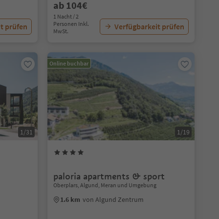
ab 104€
1 Nacht / 2
Personen Inkl.
t prüfen
Verfügbarkeit prüfen
MwSt.
Online buchbar
1/31
1/19
paloria apartments & sport
Oberplars, Algund, Meran und Umgebung
1.6 km
von Algund Zentrum