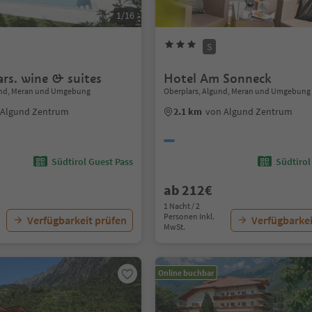
1/16
S
ars. wine & suites
Hotel Am Sonneck
gund, Meran und Umgebung
Oberplars, Algund, Meran und Umgebung
 Algund Zentrum
2.1 km
von Algund Zentrum
Südtirol Guest Pass
Südtirol
ab 212€
1 Nacht / 2
Personen Inkl.
Verfügbarkeit prüfen
Verfügbarkei
MwSt.
Online buchbar