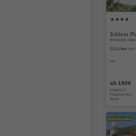
Schloss Pl
Mitterplars, Al
1.2 km
von
ab 180€
1 Nacht / 2
Personen Inkl.
MwSt.
Online buchbar