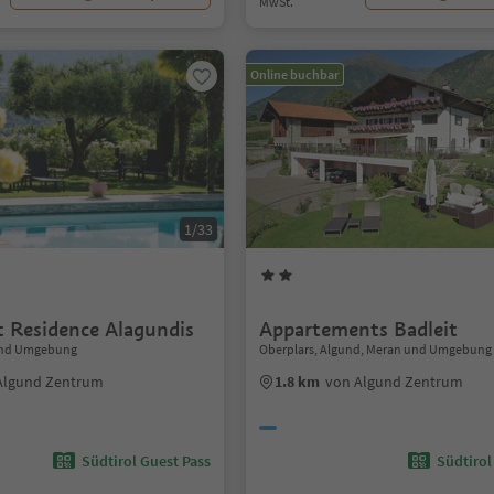
MwSt.
Online buchbar
1/33
 Residence Alagundis
Appartements Badleit
und Umgebung
Oberplars, Algund, Meran und Umgebung
Algund Zentrum
1.8 km
von Algund Zentrum
Südtirol Guest Pass
Südtirol