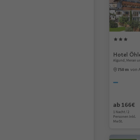
Hotel Öhl
Algund, Meran 
750 m
von 
ab 166€
1 Nacht / 2
Personen Inkl.
MwSt.