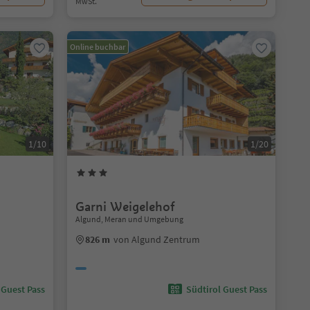
MwSt.
Online buchbar
1/10
1/20
Garni Weigelehof
Algund, Meran und Umgebung
826 m
von Algund Zentrum
 Guest Pass
Südtirol Guest Pass