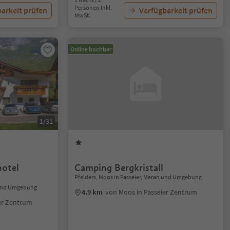
Personen Inkl.
arkeit prüfen
Verfügbarkeit prüfen
MwSt.
Online buchbar
1/31
otel
Camping Bergkristall
Pfelders, Moos in Passeier, Meran und Umgebung
n und Umgebung
4.9 km
von Moos in Passeier Zentrum
er Zentrum