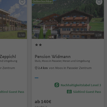
Online buchbar
1/10
1/28
Zeppichl
Pension Widmann
n und Umgebung
Stuls, Moos in Passeier, Meran und Umgebung
er Zentrum
2.4 km
von Moos in Passeier Zentrum
Nachhaltigkeitslabel Level 3
dtirol Guest Pass
Südtirol Guest Pass
ab 140€
1 Nacht / 2