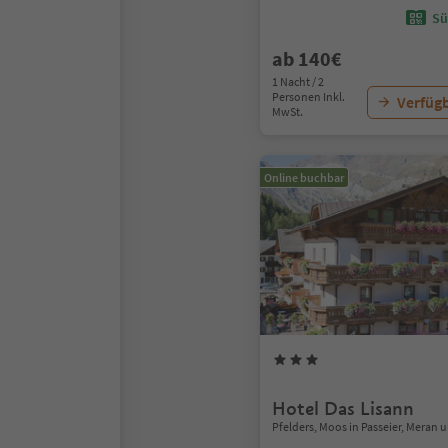
Sü
ab 140€
1 Nacht / 2
Personen Inkl.
Verfügb
MwSt.
Online buchbar
Hotel Das Lisann
Pfelders, Moos in Passeier, Mera