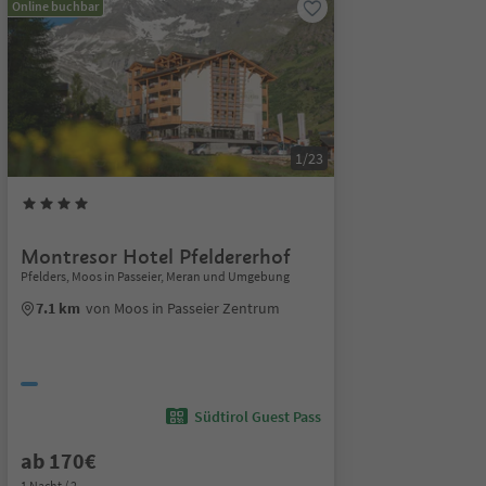
Online buchbar
1/23
Montresor Hotel Pfeldererhof
Pfelders, Moos in Passeier, Meran und Umgebung
7.1 km
von Moos in Passeier Zentrum
Südtirol Guest Pass
ab 170€
1 Nacht / 2