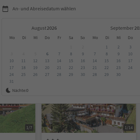
An- und Abreisedatum wählen
August
September
Mo
Di
Mi
Do
Fr
Sa
So
Mo
Di
Mi
Do
1
2
1
2
3
3
4
5
6
7
8
9
7
8
9
10
10
11
12
13
14
15
16
14
15
16
17
ungen
Kategorie
Verpflegungsart
Nachhaltige Unterkunft
17
18
19
20
21
22
23
21
22
23
24
24
25
26
27
28
29
30
28
29
30
31
Online buchbar
Nächte:
0
1/7
1/14