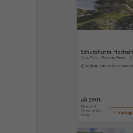
Schutzhütte Hochal
Stuls, Moos in Passeier, Meran u
2.5 km
von Moos in Passei
ab 190€
1 Nacht / 2
Personen Inkl.
Verfügb
MwSt.