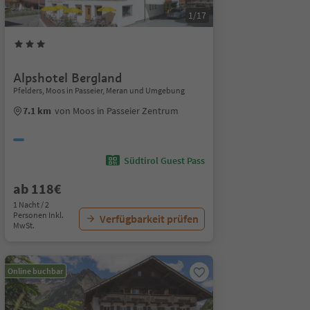
1/17
Alpshotel Bergland
Pfelders, Moos in Passeier, Meran und Umgebung
7.1 km
von Moos in Passeier Zentrum
Südtirol Guest Pass
ab 118€
1 Nacht / 2
Personen Inkl.
Verfügbarkeit prüfen
MwSt.
Online buchbar