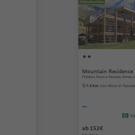
Online buchbar
Mountain Residence 
Pfelders, Moos in Passeier, Mera
7.8 km
von Moos in Passei
Sü
ab 152€
1 Nacht / 2