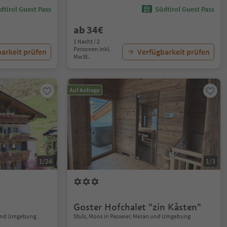
dtirol Guest Pass
Südtirol Guest Pass
ab 34€
1 Nacht / 2
Personen Inkl.
arkeit prüfen
Verfügbarkeit prüfen
MwSt.
Auf Anfrage
1/24
1/3
Goster Hofchalet "zin Kåsten"
n und Umgebung
Stuls, Moos in Passeier, Meran und Umgebung