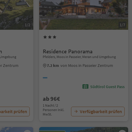
1/2
1/7
m
Residence Panorama
nd Umgebung
Pfelders, Moos in Passeier, Meran und Umgebung
er Zentrum
7.2 km
von Moos in Passeier Zentrum
Südtirol Guest Pass
ab 96€
1 Nacht / 2
Personen Inkl.
arkeit prüfen
Verfügbarkeit prüfen
MwSt.