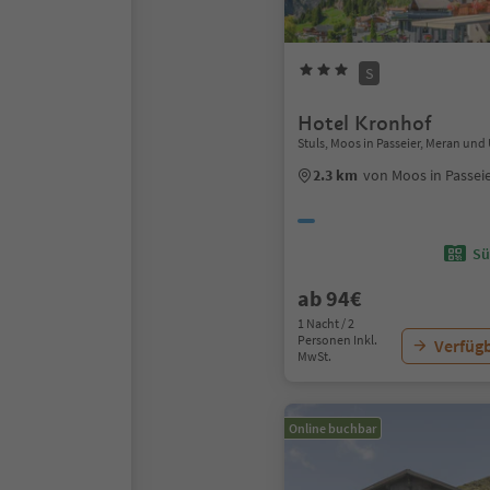
S
Hotel Kronhof
Stuls, Moos in Passeier, Meran u
2.3 km
von Moos in Passei
Sü
ab 94€
1 Nacht / 2
Personen Inkl.
Verfügb
MwSt.
Online buchbar