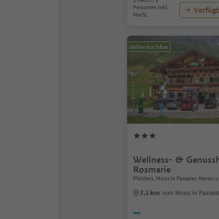
Personen Inkl.
Verfügb
MwSt.
Online buchbar
Wellness- & Genussh
Rosmarie
Pfelders, Moos in Passeier, Mera
7.2 km
von Moos in Passei