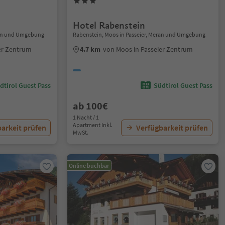
Hotel Rabenstein
ran und Umgebung
Rabenstein, Moos in Passeier, Meran und Umgebung
er Zentrum
4.7 km
von Moos in Passeier Zentrum
dtirol Guest Pass
Südtirol Guest Pass
ab 100€
1 Nacht / 1
Apartment Inkl.
arkeit prüfen
Verfügbarkeit prüfen
MwSt.
Online buchbar