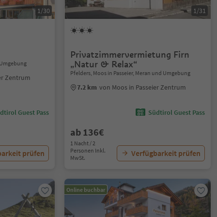
1/30
1/31
Privatzimmervermietung Firn
„Natur & Relax“
nd Umgebung
Pfelders, Moos in Passeier, Meran und Umgebung
er Zentrum
7.2 km
von Moos in Passeier Zentrum
dtirol Guest Pass
Südtirol Guest Pass
ab 136€
1 Nacht / 2
Personen Inkl.
arkeit prüfen
Verfügbarkeit prüfen
MwSt.
Online buchbar