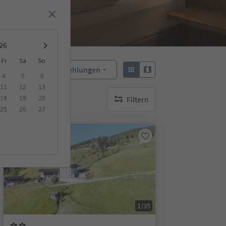
Fr
Sa
So
Empfehlungen
Sortieren:
4
5
6
11
12
13
18
19
20
Filtern
keine aktiven Filte
25
26
27
Online buchbar
1/35