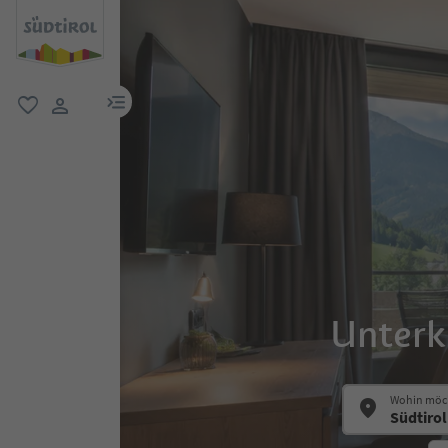
menu link
favorit
user link
Unterk
Wohin möch