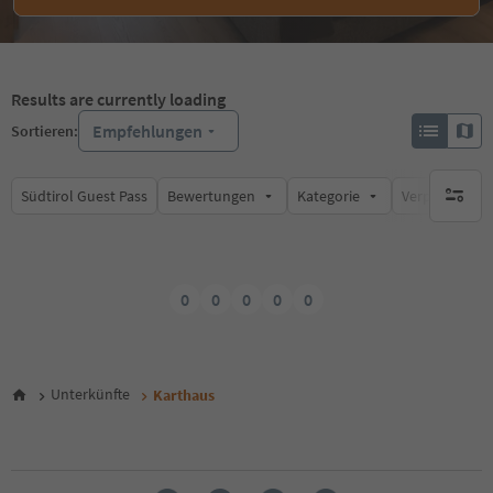
Results are currently loading
Empfehlungen
Sortieren:
Südtirol Guest Pass
Bewertungen
Kategorie
Verpflegungsa
keine ak
0
0
0
0
0
Unterkünfte
Karthaus