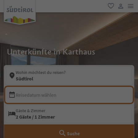
men
favorit
user lin
Unterkünfte in Karthaus
Wohin möchtest du reisen?
Südtirol
Reisedatum wählen
Gäste & Zimmer
2 Gäste / 1 Zimmer
Suche