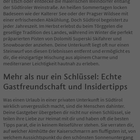
der Etsch oder entdecke die malerischen Weindörfer entlang
der Südtiroler Weinstraße. An heißen Sommertagen locken
Badeseen wie der Kalterer See oder der Pragser Wildsee mit
einer erfrischenden Abkühlung. Doch Südtirol begeistert zu
jeder Jahreszeit. Im Herbst erlebst du beim Törggelen die
gesellige Tradition des Landes, während im Winter die perfekt
präparierten Pisten von Dolomiti Superski Skifahrer und
Snowboarder anziehen. Deine Unterkunft liegt oft nur einen
Steinwurf von diesen Erlebnissen entfernt und ermöglicht es
dir, die einzigartige Mischung aus alpinem Charme und
mediterraner Leichtigkeit hautnah zu erleben.
Mehr als nur ein Schlüssel: Echte
Gastfreundschaft und Insidertipps
Was einen Urlaub in einer privaten Unterkunft in Südtirol
wirklich unvergesslich macht, sind die Menschen dahinter.
Deine Gastgeber übergeben dir nicht nur einen Schlüssel, sie
teilen ihre Liebe zur Heimat mit dir und haben oft die besten
Tipps parat, die in keinem Reiseführer stehen. Sie verraten dir,
auf welcher Almhütte der Kaiserschmarrn am fluffigsten ist, von
welchem Aussichtspunkt du den schönsten Sonnenuntergang