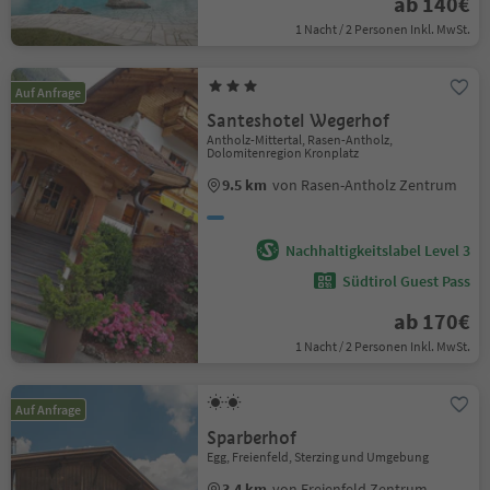
ab 140€
1 Nacht / 2 Personen Inkl. MwSt.
Auf Anfrage
Santeshotel Wegerhof
Antholz-Mittertal, Rasen-Antholz,
Dolomitenregion Kronplatz
9.5 km
von Rasen-Antholz Zentrum
Nachhaltigkeitslabel Level 3
Südtirol Guest Pass
ab 170€
1 Nacht / 2 Personen Inkl. MwSt.
Auf Anfrage
Sparberhof
Egg, Freienfeld, Sterzing und Umgebung
3.4 km
von Freienfeld Zentrum