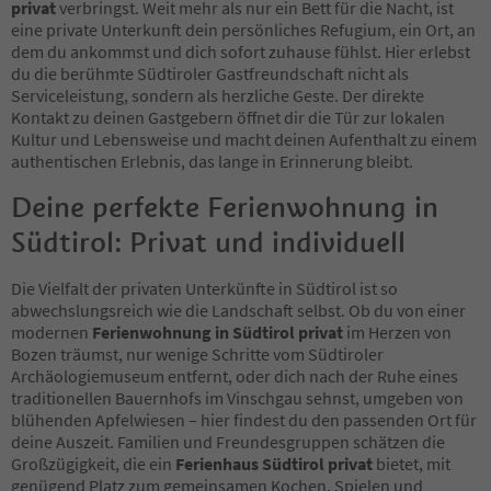
privat
verbringst. Weit mehr als nur ein Bett für die Nacht, ist
eine private Unterkunft dein persönliches Refugium, ein Ort, an
dem du ankommst und dich sofort zuhause fühlst. Hier erlebst
du die berühmte Südtiroler Gastfreundschaft nicht als
Serviceleistung, sondern als herzliche Geste. Der direkte
Kontakt zu deinen Gastgebern öffnet dir die Tür zur lokalen
Kultur und Lebensweise und macht deinen Aufenthalt zu einem
authentischen Erlebnis, das lange in Erinnerung bleibt.
Deine perfekte Ferienwohnung in
Südtirol: Privat und individuell
Die Vielfalt der privaten Unterkünfte in Südtirol ist so
abwechslungsreich wie die Landschaft selbst. Ob du von einer
modernen
Ferienwohnung in Südtirol privat
im Herzen von
Bozen träumst, nur wenige Schritte vom Südtiroler
Archäologiemuseum entfernt, oder dich nach der Ruhe eines
traditionellen Bauernhofs im Vinschgau sehnst, umgeben von
blühenden Apfelwiesen – hier findest du den passenden Ort für
deine Auszeit. Familien und Freundesgruppen schätzen die
Großzügigkeit, die ein
Ferienhaus Südtirol privat
bietet, mit
genügend Platz zum gemeinsamen Kochen, Spielen und