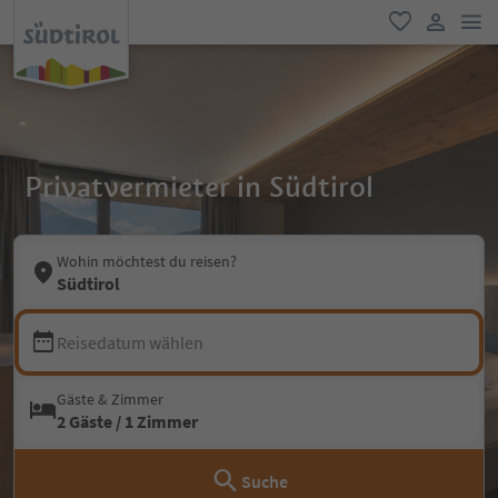
men
favorit
user lin
Privatvermieter in Südtirol
Wohin möchtest du reisen?
Südtirol
Reisedatum wählen
Gäste & Zimmer
2 Gäste / 1 Zimmer
Suche