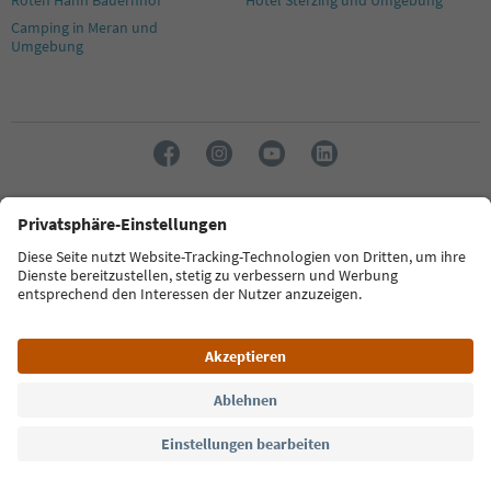
Camping in Meran und
Umgebung
Sprache: Deutsch
FAQ
Kontakt
Presse
MICE
Datenschutzerklärung
AGB
Impressum
Cookie Policy
Film commission
Über uns
Zugänglichkeitserklärung
Südtirol B2B
© 2026 IDM Südtirol