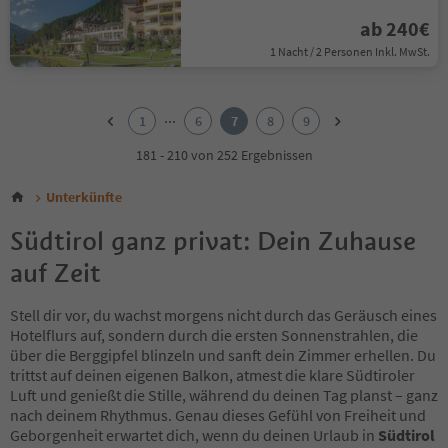
ab 240€
1 Nacht / 2 Personen Inkl. MwSt.
1
2
...
1
6
7
8
9
3
4
181 - 210 von 252 Ergebnissen
5
6
Unterkünfte
7
8
Südtirol ganz privat: Dein Zuhause
9
auf Zeit
Stell dir vor, du wachst morgens nicht durch das Geräusch eines
Hotelflurs auf, sondern durch die ersten Sonnenstrahlen, die
über die Berggipfel blinzeln und sanft dein Zimmer erhellen. Du
trittst auf deinen eigenen Balkon, atmest die klare Südtiroler
Luft und genießt die Stille, während du deinen Tag planst – ganz
nach deinem Rhythmus. Genau dieses Gefühl von Freiheit und
Geborgenheit erwartet dich, wenn du deinen Urlaub in
Südtirol