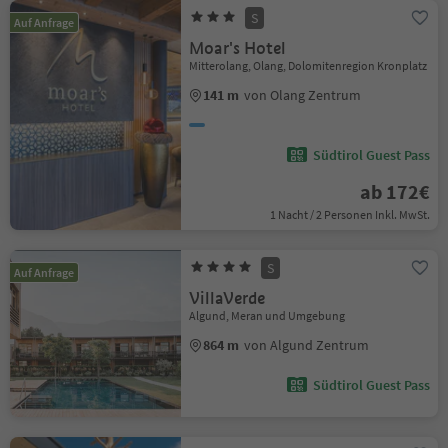
S
Auf Anfrage
Moar's Hotel
Mitterolang, Olang, Dolomitenregion Kronplatz
141 m
von Olang Zentrum
Südtirol Guest Pass
ab 172€
1 Nacht / 2 Personen Inkl. MwSt.
S
Auf Anfrage
VillaVerde
Algund, Meran und Umgebung
864 m
von Algund Zentrum
Südtirol Guest Pass