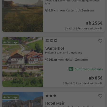
Seiseralm, Kastelruth, Dolomitenregion Seiser
Alm
6.5 km
von Kastelruth Zentrum
ab 256€
1 Nacht / 2 Personen Inkl. MwSt.
Auf Anfrage
Wargerhof
Mölten, Bozen und Umgebung
541 m
von Mölten Zentrum
Südtirol Guest Pass
ab 85€
1 Nacht / 1 Apartment Inkl. MwSt.
Auf Anfrage
Hotel Mair