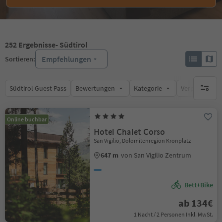
252
Ergebnisse
- Südtirol
Empfehlungen
Sortieren:
Südtirol Guest Pass
Bewertungen
Kategorie
Verpflegungsa
keine ak
Online buchbar
Hotel Chalet Corso
San Vigilio, Dolomitenregion Kronplatz
647 m
von San Vigilio Zentrum
Bett+Bike
ab 134€
1 Nacht / 2 Personen Inkl. MwSt.