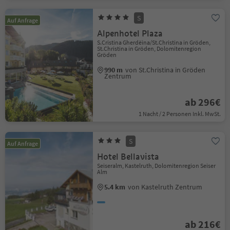
S
Auf Anfrage
Alpenhotel Plaza
S.Cristina Gherdëina/St.Christina in Gröden,
St.Christina in Gröden, Dolomitenregion
Gröden
990 m
von St.Christina in Gröden
Zentrum
ab 296€
1 Nacht / 2 Personen Inkl. MwSt.
S
Auf Anfrage
Hotel Bellavista
Seiseralm, Kastelruth, Dolomitenregion Seiser
Alm
5.4 km
von Kastelruth Zentrum
ab 216€