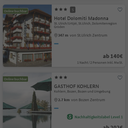
S
Online buchbar
Hotel Dolomiti Madonna
St. Ulrich/Urtijëi, St.Ulrich, Dolomitenregion
Gröden
347 m
von St.Ulrich Zentrum
ab 140€
1 Nacht / 2 Personen Inkl. MwSt.
Online buchbar
GASTHOF KOHLERN
Kohlern, Bozen, Bozen und Umgebung
2.7 km
von Bozen Zentrum
Nachhaltigkeitslabel Level 1
ab 202€