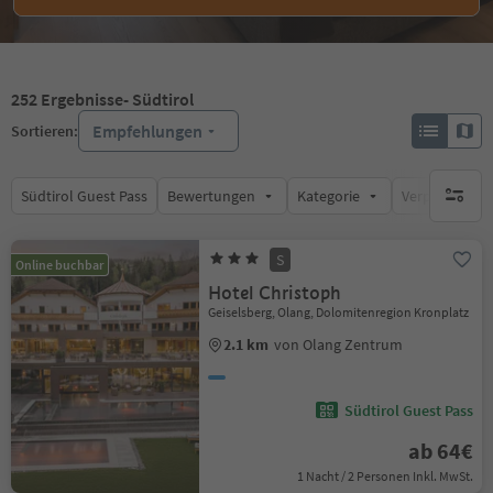
252
Ergebnisse
- Südtirol
Empfehlungen
Sortieren:
Südtirol Guest Pass
Bewertungen
Kategorie
Verpflegungsa
keine ak
S
Online buchbar
Hotel Christoph
Geiselsberg, Olang, Dolomitenregion Kronplatz
2.1 km
von Olang Zentrum
Südtirol Guest Pass
ab 64€
1 Nacht / 2 Personen Inkl. MwSt.