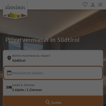
men
favorit
user lin
Privatvermieter in Südtirol
Wohin möchtest du reisen?
Südtirol
Reisedatum wählen
Gäste & Zimmer
2 Gäste / 1 Zimmer
Suche