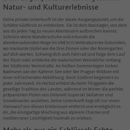
Natur- und Kulturerlebnisse
Deine private Unterkunft ist der ideale Ausgangspunkt, um die
Schätze Südtirols zu entdecken. Sie ist dein Basislager, von dem
aus du jeden Tag zu neuen Abenteuern aufbrechen kannst.
Schnüre deine Wanderschuhe und erkunde die
atemberaubenden Wege im UNESCO Weltnaturerbe Dolomiten,
wo markante Gipfel wie die Drei Zinnen oder der Rosengarten
auf dich warten. Schwing dich aufs Fahrrad und folge dem Lauf
der Etsch oder entdecke die malerischen Weindörfer entlang
der Südtiroler Weinstraße. An heißen Sommertagen locken
Badeseen wie der Kalterer See oder der Pragser Wildsee mit
einer erfrischenden Abkühlung. Doch Südtirol begeistert zu
jeder Jahreszeit. Im Herbst erlebst du beim Törggelen die
gesellige Tradition des Landes, während im Winter die perfekt
präparierten Pisten von Dolomiti Superski Skifahrer und
Snowboarder anziehen. Deine Unterkunft liegt oft nur einen
Steinwurf von diesen Erlebnissen entfernt und ermöglicht es
dir, die einzigartige Mischung aus alpinem Charme und
mediterraner Leichtigkeit hautnah zu erleben.
Mehr als nur ein Schlüssel: Echte