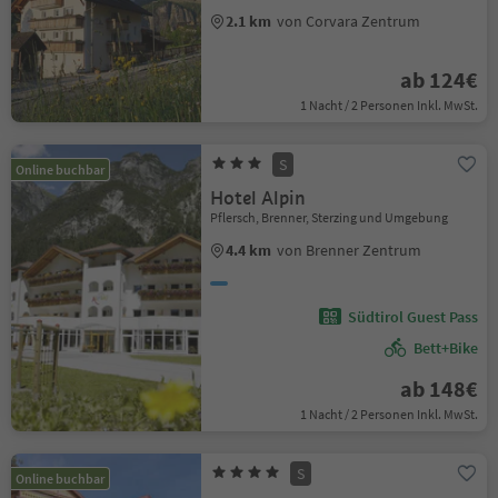
2.1 km
von Corvara Zentrum
ab 124€
1 Nacht / 2 Personen Inkl. MwSt.
S
Online buchbar
Hotel Alpin
Pflersch, Brenner, Sterzing und Umgebung
4.4 km
von Brenner Zentrum
Südtirol Guest Pass
Bett+Bike
ab 148€
1 Nacht / 2 Personen Inkl. MwSt.
S
Online buchbar