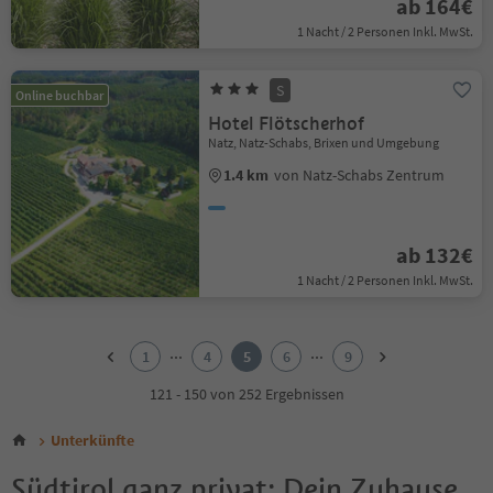
ab 164€
1 Nacht / 2 Personen Inkl. MwSt.
S
Online buchbar
Hotel Flötscherhof
Natz, Natz-Schabs, Brixen und Umgebung
1.4 km
von Natz-Schabs Zentrum
ab 132€
1 Nacht / 2 Personen Inkl. MwSt.
1
2
...
...
1
4
5
6
9
3
4
121 - 150 von 252 Ergebnissen
5
6
Unterkünfte
7
8
Südtirol ganz privat: Dein Zuhause