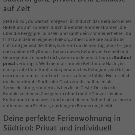
9
auf Zeit
Stell dir vor, du wachst morgens nicht durch das Geräusch eines
Hotelflurs auf, sondern durch die ersten Sonnenstrahlen, die
über die Berggipfel blinzeln und sanft dein Zimmer erhellen. Du
trittst auf deinen eigenen Balkon, atmest die klare Südtiroler
Luft und genießt die Stille, während du deinen Tag planst – ganz
nach deinem Rhythmus. Genau dieses Gefühl von Freiheit und
Geborgenheit erwartet dich, wenn du deinen Urlaub in
Südtirol
privat
verbringst. Weit mehr als nur ein Bett für die Nacht, ist
eine private Unterkunft dein persönliches Refugium, ein Ort, an
dem du ankommst und dich sofort zuhause fühlst. Hier erlebst
du die berühmte Südtiroler Gastfreundschaft nicht als
Serviceleistung, sondern als herzliche Geste. Der direkte
Kontakt zu deinen Gastgebern öffnet dir die Tür zur lokalen
Kultur und Lebensweise und macht deinen Aufenthalt zu einem
authentischen Erlebnis, das lange in Erinnerung bleibt.
Deine perfekte Ferienwohnung in
Südtirol: Privat und individuell