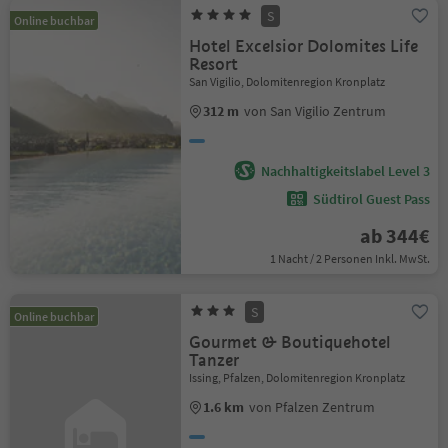
S
Online buchbar
Hotel Excelsior Dolomites Life
Resort
San Vigilio, Dolomitenregion Kronplatz
312 m
von San Vigilio Zentrum
Nachhaltigkeitslabel Level 3
Südtirol Guest Pass
ab 344€
1 Nacht / 2 Personen Inkl. MwSt.
S
Online buchbar
Gourmet & Boutiquehotel
Tanzer
Issing, Pfalzen, Dolomitenregion Kronplatz
1.6 km
von Pfalzen Zentrum