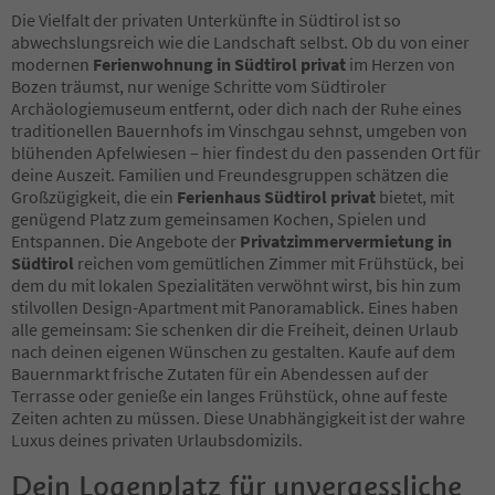
Die Vielfalt der privaten Unterkünfte in Südtirol ist so
abwechslungsreich wie die Landschaft selbst. Ob du von einer
modernen
Ferienwohnung in Südtirol privat
im Herzen von
Bozen träumst, nur wenige Schritte vom Südtiroler
Archäologiemuseum entfernt, oder dich nach der Ruhe eines
traditionellen Bauernhofs im Vinschgau sehnst, umgeben von
blühenden Apfelwiesen – hier findest du den passenden Ort für
deine Auszeit. Familien und Freundesgruppen schätzen die
Großzügigkeit, die ein
Ferienhaus Südtirol privat
bietet, mit
genügend Platz zum gemeinsamen Kochen, Spielen und
Entspannen. Die Angebote der
Privatzimmervermietung in
Südtirol
reichen vom gemütlichen Zimmer mit Frühstück, bei
dem du mit lokalen Spezialitäten verwöhnt wirst, bis hin zum
stilvollen Design-Apartment mit Panoramablick. Eines haben
alle gemeinsam: Sie schenken dir die Freiheit, deinen Urlaub
nach deinen eigenen Wünschen zu gestalten. Kaufe auf dem
Bauernmarkt frische Zutaten für ein Abendessen auf der
Terrasse oder genieße ein langes Frühstück, ohne auf feste
Zeiten achten zu müssen. Diese Unabhängigkeit ist der wahre
Luxus deines privaten Urlaubsdomizils.
Dein Logenplatz für unvergessliche