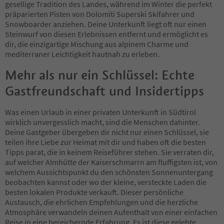
gesellige Tradition des Landes, während im Winter die perfekt
präparierten Pisten von Dolomiti Superski Skifahrer und
Snowboarder anziehen. Deine Unterkunft liegt oft nur einen
Steinwurf von diesen Erlebnissen entfernt und ermöglicht es
dir, die einzigartige Mischung aus alpinem Charme und
mediterraner Leichtigkeit hautnah zu erleben.
Mehr als nur ein Schlüssel: Echte
Gastfreundschaft und Insidertipps
Was einen Urlaub in einer privaten Unterkunft in Südtirol
wirklich unvergesslich macht, sind die Menschen dahinter.
Deine Gastgeber übergeben dir nicht nur einen Schlüssel, sie
teilen ihre Liebe zur Heimat mit dir und haben oft die besten
Tipps parat, die in keinem Reiseführer stehen. Sie verraten dir,
auf welcher Almhütte der Kaiserschmarrn am fluffigsten ist, von
welchem Aussichtspunkt du den schönsten Sonnenuntergang
beobachten kannst oder wo der kleine, versteckte Laden die
besten lokalen Produkte verkauft. Dieser persönliche
Austausch, die ehrlichen Empfehlungen und die herzliche
Atmosphäre verwandeln deinen Aufenthalt von einer einfachen
Reise in eine bereichernde Erfahrung. Es ist diese gelebte