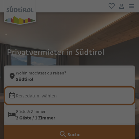
men
favorit
user lin
Privatvermieter in Südtirol
Wohin möchtest du reisen?
Südtirol
Reisedatum wählen
Gäste & Zimmer
2 Gäste / 1 Zimmer
Suche