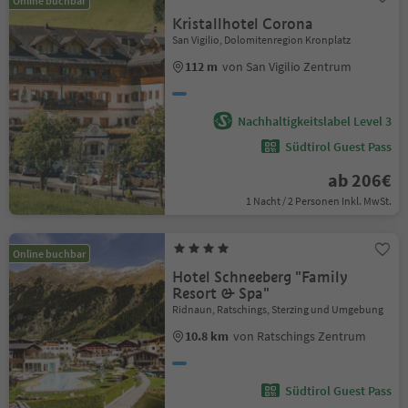
Online buchbar
Kristallhotel Corona
San Vigilio, Dolomitenregion Kronplatz
112 m
von San Vigilio Zentrum
Nachhaltigkeitslabel Level 3
Südtirol Guest Pass
ab 206€
1 Nacht / 2 Personen Inkl. MwSt.
Online buchbar
Hotel Schneeberg "Family
Resort & Spa"
Ridnaun, Ratschings, Sterzing und Umgebung
10.8 km
von Ratschings Zentrum
Südtirol Guest Pass