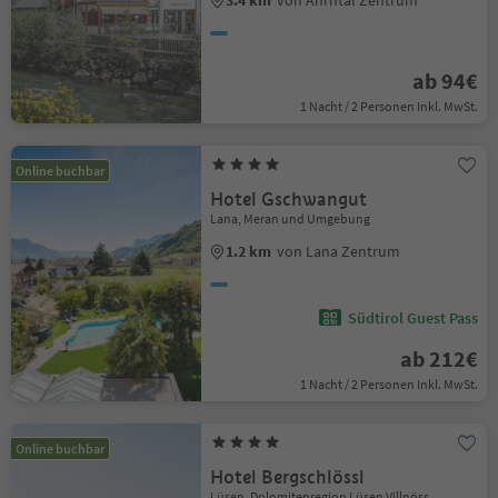
3.4 km
von Ahrntal Zentrum
ab 94€
1 Nacht / 2 Personen Inkl. MwSt.
Online buchbar
Hotel Gschwangut
Lana, Meran und Umgebung
1.2 km
von Lana Zentrum
Südtirol Guest Pass
ab 212€
1 Nacht / 2 Personen Inkl. MwSt.
Online buchbar
Hotel Bergschlössl
Lüsen, Dolomitenregion Lüsen Villnöss