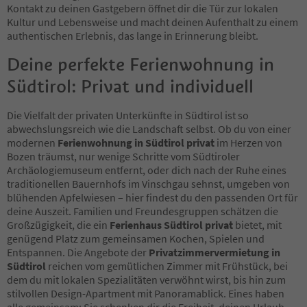
Kontakt zu deinen Gastgebern öffnet dir die Tür zur lokalen
Kultur und Lebensweise und macht deinen Aufenthalt zu einem
authentischen Erlebnis, das lange in Erinnerung bleibt.
Deine perfekte Ferienwohnung in
Südtirol: Privat und individuell
Die Vielfalt der privaten Unterkünfte in Südtirol ist so
abwechslungsreich wie die Landschaft selbst. Ob du von einer
modernen
Ferienwohnung in Südtirol privat
im Herzen von
Bozen träumst, nur wenige Schritte vom Südtiroler
Archäologiemuseum entfernt, oder dich nach der Ruhe eines
traditionellen Bauernhofs im Vinschgau sehnst, umgeben von
blühenden Apfelwiesen – hier findest du den passenden Ort für
deine Auszeit. Familien und Freundesgruppen schätzen die
Großzügigkeit, die ein
Ferienhaus Südtirol privat
bietet, mit
genügend Platz zum gemeinsamen Kochen, Spielen und
Entspannen. Die Angebote der
Privatzimmervermietung in
Südtirol
reichen vom gemütlichen Zimmer mit Frühstück, bei
dem du mit lokalen Spezialitäten verwöhnt wirst, bis hin zum
stilvollen Design-Apartment mit Panoramablick. Eines haben
alle gemeinsam: Sie schenken dir die Freiheit, deinen Urlaub