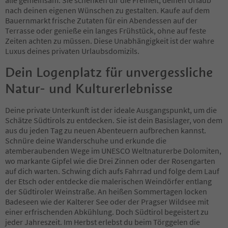
nach deinen eigenen Wünschen zu gestalten. Kaufe auf dem
Bauernmarkt frische Zutaten für ein Abendessen auf der
Terrasse oder genieße ein langes Frühstück, ohne auf feste
Zeiten achten zu müssen. Diese Unabhängigkeit ist der wahre
Luxus deines privaten Urlaubsdomizils.
Dein Logenplatz für unvergessliche
Natur- und Kulturerlebnisse
Deine private Unterkunft ist der ideale Ausgangspunkt, um die
Schätze Südtirols zu entdecken. Sie ist dein Basislager, von dem
aus du jeden Tag zu neuen Abenteuern aufbrechen kannst.
Schnüre deine Wanderschuhe und erkunde die
atemberaubenden Wege im UNESCO Weltnaturerbe Dolomiten,
wo markante Gipfel wie die Drei Zinnen oder der Rosengarten
auf dich warten. Schwing dich aufs Fahrrad und folge dem Lauf
der Etsch oder entdecke die malerischen Weindörfer entlang
der Südtiroler Weinstraße. An heißen Sommertagen locken
Badeseen wie der Kalterer See oder der Pragser Wildsee mit
einer erfrischenden Abkühlung. Doch Südtirol begeistert zu
jeder Jahreszeit. Im Herbst erlebst du beim Törggelen die