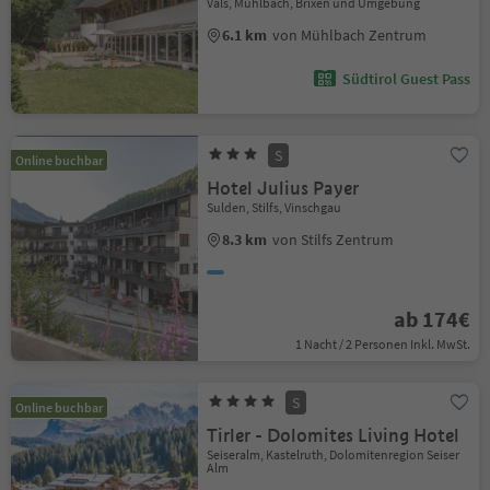
Vals, Mühlbach, Brixen und Umgebung
6.1 km
von Mühlbach Zentrum
Südtirol Guest Pass
S
Online buchbar
Hotel Julius Payer
Sulden, Stilfs, Vinschgau
8.3 km
von Stilfs Zentrum
ab 174€
1 Nacht / 2 Personen Inkl. MwSt.
S
Online buchbar
Tirler - Dolomites Living Hotel
Seiseralm, Kastelruth, Dolomitenregion Seiser
Alm