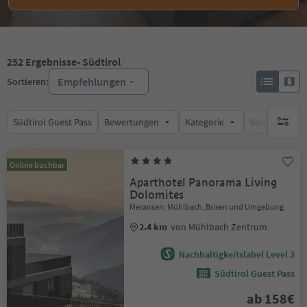
252
Ergebnisse
- Südtirol
Empfehlungen
Sortieren:
Südtirol Guest Pass
Bewertungen
Kategorie
Verpflegungsa
keine ak
Online buchbar
Aparthotel Panorama Living
Dolomites
Meransen, Mühlbach, Brixen und Umgebung
2.4 km
von Mühlbach Zentrum
Nachhaltigkeitslabel Level 3
Südtirol Guest Pass
ab 158€