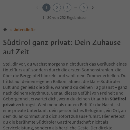
2
...
1
2
3
9
3
4
1 - 30 von 252 Ergebnissen
5
6
Unterkünfte
7
8
Südtirol ganz privat: Dein Zuhause
9
auf Zeit
Stell dir vor, du wachst morgens nicht durch das Geräusch eines
Hotelflurs auf, sondern durch die ersten Sonnenstrahlen, die
über die Berggipfel blinzeln und sanft dein Zimmer erhellen. Du
trittst auf deinen eigenen Balkon, atmest die klare Südtiroler
Luft und genießt die Stille, während du deinen Tag planst – ganz
nach deinem Rhythmus. Genau dieses Gefühl von Freiheit und
Geborgenheit erwartet dich, wenn du deinen Urlaub in
Südtirol
privat
verbringst. Weit mehr als nur ein Bett für die Nacht, ist
eine private Unterkunft dein persönliches Refugium, ein Ort, an
dem du ankommst und dich sofort zuhause fühlst. Hier erlebst
du die berühmte Südtiroler Gastfreundschaft nicht als
Serviceleistung, sondern als herzliche Geste. Der direkte