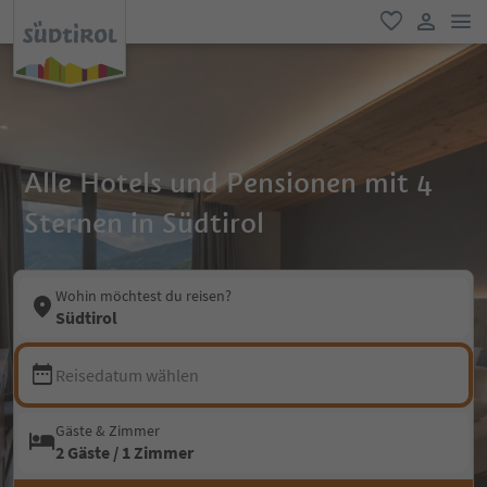
men
favorit
user lin
Alle Hotels und Pensionen mit 4
Sternen in Südtirol
Wohin möchtest du reisen?
Südtirol
Reisedatum wählen
Gäste & Zimmer
2 Gäste / 1 Zimmer