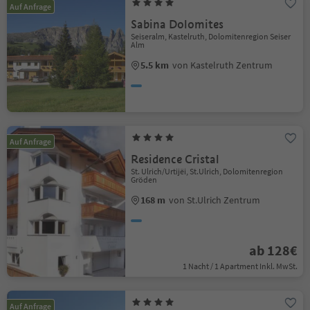
Auf Anfrage
Sabina Dolomites
Seiseralm, Kastelruth, Dolomitenregion Seiser
Alm
5.5 km
von Kastelruth Zentrum
Auf Anfrage
Residence Cristal
St. Ulrich/Urtijëi, St.Ulrich, Dolomitenregion
Gröden
168 m
von St.Ulrich Zentrum
ab 128€
1 Nacht / 1 Apartment Inkl. MwSt.
Auf Anfrage