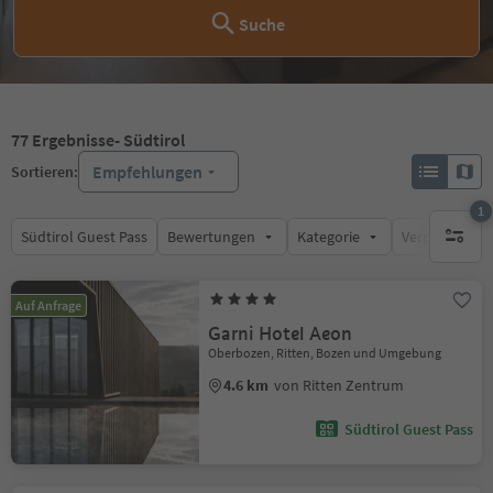
Suche
77
Ergebnisse
- Südtirol
Empfehlungen
Sortieren:
1
Südtirol Guest Pass
Bewertungen
Kategorie
Verpflegungsa
1 aktive
Auf Anfrage
Garni Hotel Aeon
Oberbozen, Ritten, Bozen und Umgebung
4.6 km
von Ritten Zentrum
Südtirol Guest Pass