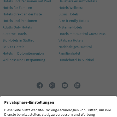
Hotels und Pensionen mit Pool
Haustiere erlaubt-Hotels
Hotels für Familien
Hotels Wellness
Hotels direkt an der Piste
Luxus Hotels
Hotels und Pensionen
Bike-friendly Hotels
Adults Only Hotels
4-Sterne Hotels
3-Sterne Hotels
Hotels mit Südtirol Guest Pass
Bio Hotels in Südtirol
Vitalpina Hotels
Belvita Hotels
Nachhaltiges Südtirol
Hotels in Dolomitenregion
Familienhotel
Wellness und Entspannung
Hundehotel in Südtirol
Sprache: Deutsch
FAQ
Kontakt
Presse
MICE
Datenschutzerklärung
AGB