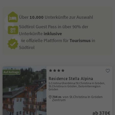
Über
10.000
Unterkünfte zur Auswahl
Südtirol Guest Pass in über 90% der
Unterkünfte
inklusive
Die offizielle Plattform für
Tourismus
in
Südtirol
Auf Anfrage
Residence Stella Alpina
S.Cristina Gherdëina/St.Christina in Gröden,
St.Christina in Gröden, Dolomitenregion
Gröden
704 m
von St.Christina in Gröden
Zentrum
ab 370€