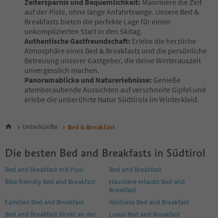
Zeitersparnis und Bequemlichkeit:
Maximiere die Zeit
7
auf der Piste, ohne lange Anfahrtswege. Unsere Bed &
8
Breakfasts bieten die perfekte Lage für einen
9
unkomplizierten Start in den Skitag.
10
Authentische Gastfreundschaft:
Erlebe die herzliche
11
Atmosphäre eines Bed & Breakfasts und die persönliche
12
Betreuung unserer Gastgeber, die deine Winterauszeit
13
unvergesslich machen.
14
Panoramablicke und Naturerlebnisse:
Genieße
15
atemberaubende Aussichten auf verschneite Gipfel und
16
erlebe die unberührte Natur Südtirols im Winterkleid.
17
18
19
Unterkünfte
Bed & Breakfast
20
21
Die besten Bed and Breakfasts in Südtirol
22
23
Bed and Breakfast mit Pool
Bed and Breakfast
24
Bike-friendly Bed and Breakfast
Haustiere erlaubt Bed and
25
Breakfast
26
27
Familien Bed and Breakfast
Wellness Bed and Breakfast
Bed and Breakfast direkt an der
Luxus Bed and Breakfast