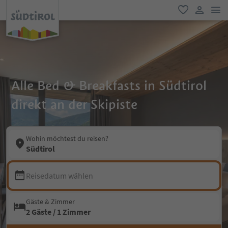
men
favorit
user lin
Alle Bed & Breakfasts in Südtirol
direkt an der Skipiste
Wohin möchtest du reisen?
Südtirol
Reisedatum wählen
Gäste & Zimmer
2 Gäste / 1 Zimmer