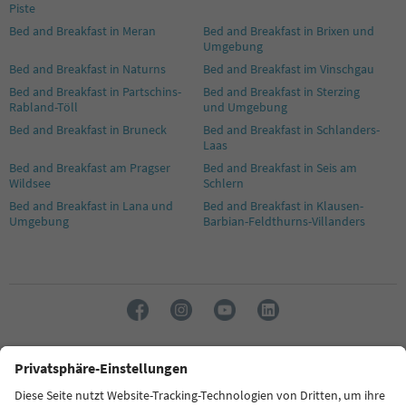
Piste
Bed and Breakfast in Meran
Bed and Breakfast in Brixen und
Umgebung
Bed and Breakfast in Naturns
Bed and Breakfast im Vinschgau
Bed and Breakfast in Partschins-
Bed and Breakfast in Sterzing
Rabland-Töll
und Umgebung
Bed and Breakfast in Bruneck
Bed and Breakfast in Schlanders-
Laas
Bed and Breakfast am Pragser
Bed and Breakfast in Seis am
Wildsee
Schlern
Bed and Breakfast in Lana und
Bed and Breakfast in Klausen-
Umgebung
Barbian-Feldthurns-Villanders
Sprache: Deutsch