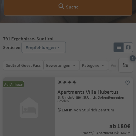
Suche
791
Ergebnisse
- Südtirol
Empfehlungen
Sortieren:
1
Südtirol Guest Pass
Bewertungen
Kategorie
Verpflegungsa
1 aktive
Auf Anfrage
Apartments Villa Hubertus
St. Ulrich/Urtijëi, St.Ulrich, Dolomitenregion
Gröden
168 m
von St.Ulrich Zentrum
ab 180€
1 Nacht / 1 Apartment Inkl. MwSt.