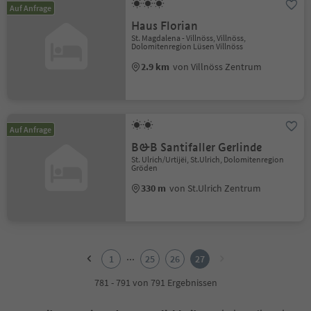
Auf Anfrage
Haus Florian
St. Magdalena - Villnöss, Villnöss,
Dolomitenregion Lüsen Villnöss
2.9 km
von Villnöss Zentrum
Auf Anfrage
B&B Santifaller Gerlinde
St. Ulrich/Urtijëi, St.Ulrich, Dolomitenregion
Gröden
330 m
von St.Ulrich Zentrum
1
2
...
1
25
26
27
3
4
781 - 791 von 791 Ergebnissen
5
6