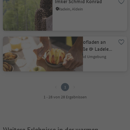
Imker Schmid Konrad
Radein, Aldein
Klasenhof: Hofladen an
der Weinstraße & Ladele
am Hof
Nals, Meran und Umgebung
1
1
1 - 28 von 28 Ergebnissen
Weitere Erlebnisse in der warmen