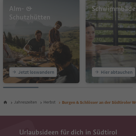
Alm- &
Schwimmbäde
Schutzhütten
Jetzt loswandern
Hier abtauchen
Jahreszeiten
Herbst
Burgen & Schlösser an der Südtiroler W
Urlaubsideen für dich in Südtirol