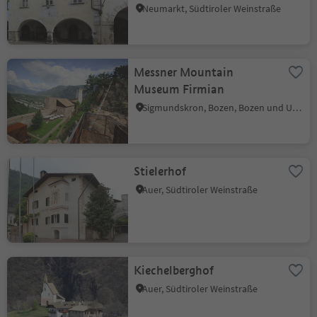
Neumarkt
Neumarkt, Südtiroler Weinstraße
Messner Mountain
Museum Firmian
Sigmundskron, Bozen, Bozen und Umgebung
Stielerhof
Auer, Südtiroler Weinstraße
Kiechelberghof
Auer, Südtiroler Weinstraße