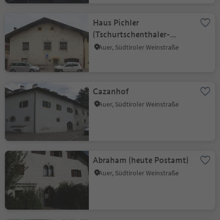
Haus Pichler
(Tschurtschenthaler-
Pichler Gasthaus)
Auer, Südtiroler Weinstraße
Cazanhof
Auer, Südtiroler Weinstraße
Abraham (heute Postamt)
Auer, Südtiroler Weinstraße