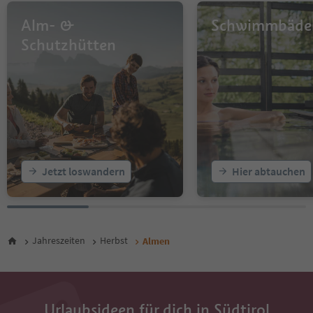
Alm- &
Schwimmbäde
Schutzhütten
Jetzt loswandern
Hier abtauchen
Jahreszeiten
Herbst
Almen
Urlaubsideen für dich in Südtirol