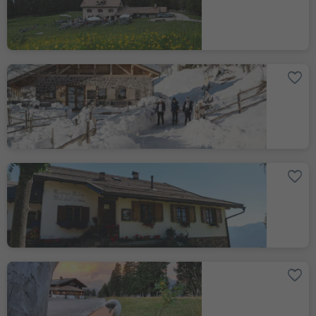
Cisloner Alm
Truden
Krabes Alm
Altrei
Auerleger
Aldein