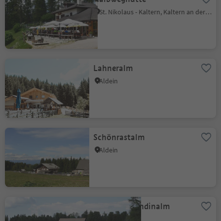
St. Nikolaus - Kaltern, Kaltern an der Weinstraße, Südtiroler Weinstraße
Lahneralm
Aldein
Schönrastalm
Aldein
Gasthof Gurndinalm
Radein, Aldein