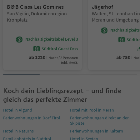
B&B Ciasa Les Gomines
Jägerhof
Standort:
Standort:
San Vigilio, Dolomitenregion
Walten, St.Leonhard in
Kronplatz
Meran und Umgebung
Nachhaltigkeits
Nachhaltigkeitslabel Level 3
Südtir
Südtirol Guest Pass
ab
122
€
ab
78
€
1 Nacht / 2 Personen
1 Nac
Inkl. MwSt.
Koch dein Lieblingsrezept – und finde
gleich das perfekte Zimmer
Hotel in Algund
Hotel mit Pool in Meran
Ferienwohnungen in Dorf Tirol
Ferienwohnungen direkt an der
Skipiste
Hotel in Naturns
Ferienwohnungen in Kaltern
Familienhotels in Südtirol
Hotel in Sexten