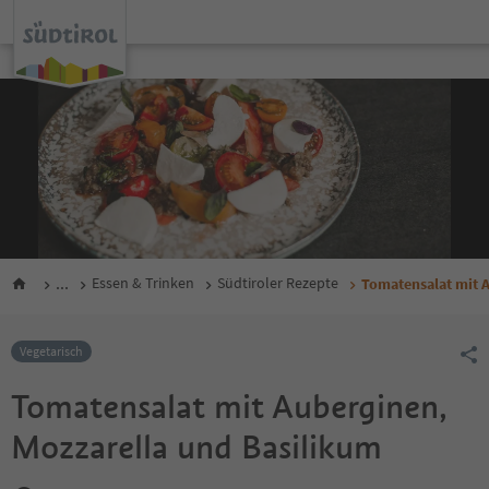
...
Essen & Trinken
Südtiroler Rezepte
Tomatensalat mit 
Vegetarisch
Tomatensalat mit Auberginen,
Mozzarella und Basilikum