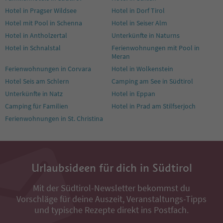
Hotel in Pragser Wildsee
Hotel in Dorf Tirol
Hotel mit Pool in Schenna
Hotel in Seiser Alm
Hotel in Antholzertal
Unterkünfte in Naturns
Hotel in Schnalstal
Ferienwohnungen mit Pool in
Meran
Ferienwohnungen in Corvara
Hotel in Wolkenstein
Hotel Seis am Schlern
Camping am See in Südtirol
Unterkünfte in Natz
Hotel in Eppan
Camping für Familien
Hotel in Prad am Stilfserjoch
Ferienwohnungen in St. Christina
Urlaubsideen für dich in Südtirol
Mit der Südtirol-Newsletter bekommst du
Vorschläge für deine Auszeit, Veranstaltungs-Tipps
und typische Rezepte direkt ins Postfach.