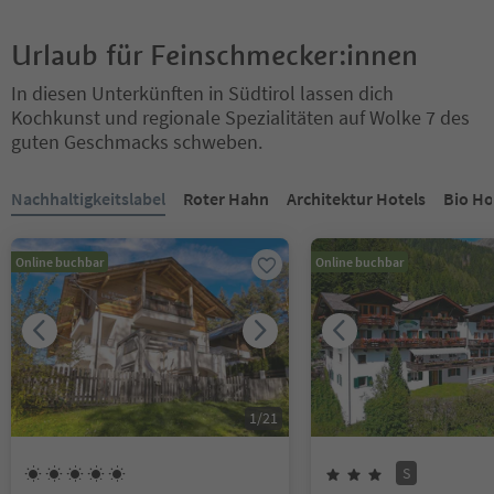
Urlaub für Feinschmecker:innen
In diesen Unterkünften in Südtirol lassen dich
Kochkunst und regionale Spezialitäten auf Wolke 7 des
guten Geschmacks schweben.
Sie befinden sich auf einem Registerkarten-Slider. Wählen Sie ein
Nachhaltigkeitslabel
Roter Hahn
Architektur Hotels
Bio Ho
Online buchbar
Online buchbar
1
/
21
S
5
Sonnen
3
Sterne
Superior