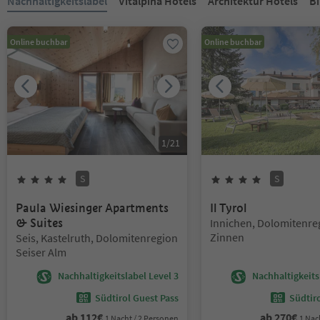
Nachhaltigkeitslabel
Vitalpina Hotels
Architektur Hotels
Bi
Online buchbar
Online buchbar
1
/
21
S
S
4
Sterne
Superior
4
Sterne
Superi
Paula Wiesinger Apartments
Il Tyrol
Standort:
& Suites
Innichen, Dolomitenre
Standort:
Zinnen
Seis, Kastelruth, Dolomitenregion
Seiser Alm
Nachhaltigkeitslabel Level 3
Nachhaltigkeits
Südtirol Guest Pass
Südtir
ab
112
€
ab
270
€
1 Nacht / 2 Personen
1 Nac