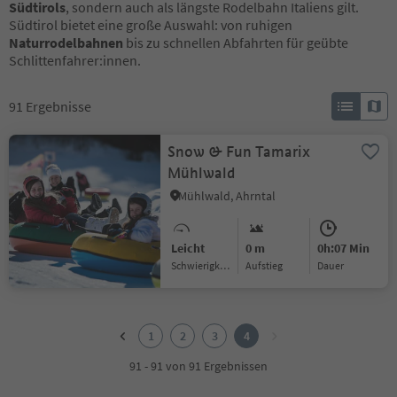
Südtirols
, sondern auch als längste Rodelbahn Italiens gilt.
Südtirol bietet eine große Auswahl: von ruhigen
Naturrodelbahnen
bis zu schnellen Abfahrten für geübte
Schlittenfahrer:innen.
91
Ergebnisse
Snow & Fun Tamarix
Mühlwald
Mühlwald, Ahrntal
Leicht
0 m
0h:07 Min
Schwierigkeitsgrad
Aufstieg
Dauer
1
2
1
2
3
4
3
4
91 - 91 von 91 Ergebnissen