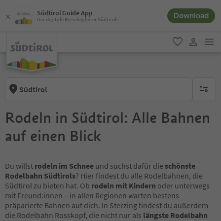
Südtirol Guide App
Download
Der digitale Reisebegleiter Südtirols
men
favorit
user lin
Südtirol
keine ak
Rodeln in Südtirol: Alle Bahnen
auf einen Blick
Du willst
rodeln im Schnee
und suchst dafür die
schönste
Rodelbahn Südtirols
? Hier findest du alle Rodelbahnen, die
Südtirol zu bieten hat. Ob
rodeln mit Kindern
oder unterwegs
mit Freund:innen – in allen Regionen warten bestens
präparierte Bahnen auf dich. In Sterzing findest du außerdem
die Rodelbahn Rosskopf, die nicht nur als
längste Rodelbahn