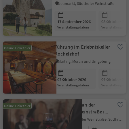
Neumarkt, Südtiroler Weinstraße
17 September 2026
08 Oktober 202
Veranstaltungsdatum
Veranstaltungsda
Führung im Erlebniskeller
Online-Ticket hier
Rochelehof
Marling, Meran und Umgebung
02 Oktober 2026
09 Oktober 202
Veranstaltungsdatum
Veranstaltungsda
WeinKlänge an der
Online-Ticket hier
Südtiroler Weinstraße im
Ansitz Freienfeld
Kurtatsch an der Weinstraße, Südtiroler Weinstraße