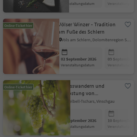
Veranstaltungsdatum
Veranstaltungsda
Völser Winzer - Tradition
Online-Ticket hier
am Fuße des Schlern
Völs am Schlern, Dolomitenregion Seiser Alm
02 September 2026
09 September 2
Veranstaltungsdatum
Veranstaltungsda
Genusswandern und
Online-Ticket hier
Verkostung von
Bioweinen im Weinberg
Kastelbell-Tschars, Vinschgau
vom Weingut Lehengut
03 September 2026
10 September 2
Veranstaltungsdatum
Veranstaltungsda