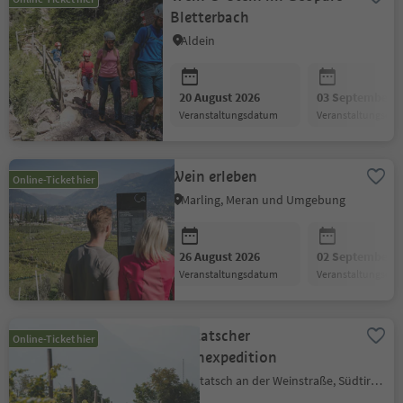
Bletterbach
Aldein
20 August 2026
03 September 2
Veranstaltungsdatum
Veranstaltungsda
Wein erleben
Online-Ticket hier
Marling, Meran und Umgebung
26 August 2026
02 September 2
Veranstaltungsdatum
Veranstaltungsda
Kurtatscher
Online-Ticket hier
Weinexpedition
Kurtatsch an der Weinstraße, Südtiroler Weinstraße