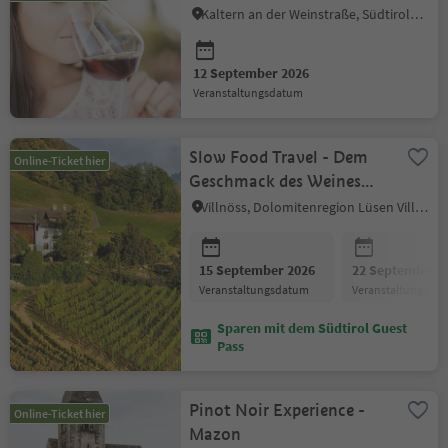
Kaltern an der Weinstraße, Südtiroler Weinstraße
12 September 2026
Veranstaltungsdatum
Slow Food Travel - Dem
Online-Ticket hier
Geschmack des Weines
auf der Spur
Villnöss, Dolomitenregion Lüsen Villnöss
15 September 2026
22 September 2
Veranstaltungsdatum
Veranstaltungsda
Sparen mit dem Südtirol Guest
Pass
Pinot Noir Experience -
Online-Ticket hier
Mazon