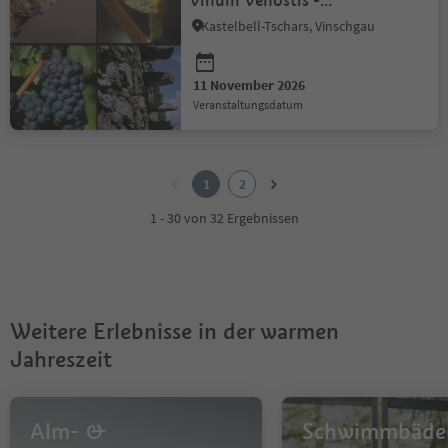
Vinum Venostis -
Weinbau in Kastelbell:
Kastelbell-Tschars, Vinschgau
Weingut Rebhof
11 November 2026
Veranstaltungsdatum
1
2
1
2
1 - 30 von 32 Ergebnissen
Weitere Erlebnisse in der warmen
Jahreszeit
Alm- &
Schwimmbäde