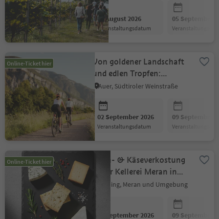
29 August 2026
05 September 2
Veranstaltungsdatum
Veranstaltungsda
Von goldener Landschaft
Online-Ticket hier
und edlen Tropfen:
Radtour durch Salurner
Auer, Südtiroler Weinstraße
Weinberge
02 September 2026
09 September 2
Veranstaltungsdatum
Veranstaltungsda
Wein- & Käseverkostung
Online-Ticket hier
in der Kellerei Meran in
Marling
Marling, Meran und Umgebung
02 September 2026
09 September 2