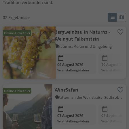
Tradition verbunden sind.
32
Ergebnisse
Bergweinbau in Naturns -
Online-Ticket hier
Weingut Falkenstein
Naturns, Meran und Umgebung
06 August 2026
20 August 2026
Veranstaltungsdatum
Veranstaltungsda
WineSafari
Online-Ticket hier
Kaltern an der Weinstraße, Südtiroler Weinstraße
07 August 2026
04 September 2
Veranstaltungsdatum
Veranstaltungsda