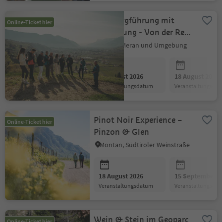
Weinbergführung mit
Online-Ticket hier
Verkostung - Von der Rebe
ins Glas
Meran, Meran und Umgebung
11 August 2026
18 August 2026
Veranstaltungsdatum
Veranstaltungsda
Pinot Noir Experience –
Online-Ticket hier
Pinzon & Glen
Montan, Südtiroler Weinstraße
18 August 2026
15 September 2
Veranstaltungsdatum
Veranstaltungsda
Wein & Stein im Geoparc
Online-Ticket hier