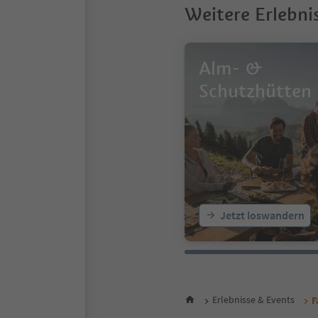
Weitere Erlebni
11
12
13
14
Alm- &
15
16
Schutzhütten
17
18
19
20
21
22
23
24
25
Jetzt loswandern
Erlebnisse & Events
F