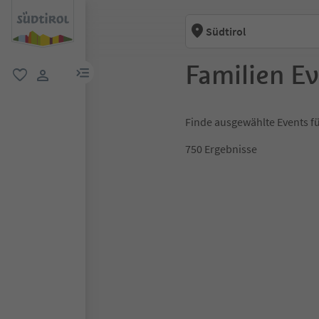
Südtirol
Familien Ev
menu link
favorit
user link
Finde ausgewählte Events fü
750
Ergebnisse
1
2
3
4
5
6
7
8
9
10