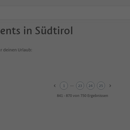
ents in Südtirol
r deinen Urlaub:
...
1
23
24
25
841 - 870 von 750 Ergebnissen