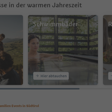
sse in der warmen Jahreszeit
Schwimmbäder
R
Hier abtauchen
amilien Events in Südtirol