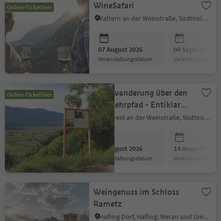
WineSafari
Online-Ticket hier
Kaltern an der Weinstraße, Südtiroler Weinstraße
07 August 2026
04 September 2
Veranstaltungsdatum
Veranstaltungsda
Weinwanderung über den
Online-Ticket hier
Weinlehrpfad - Entiklar
bis ins schöne Weindorf
Margreid an der Weinstraße, Südtiroler Weinstraße
Margreid
07 August 2026
14 August 2026
Veranstaltungsdatum
Veranstaltungsda
Weingenuss im Schloss
Rametz
Hafling Dorf, Hafling, Meran und Umgebung