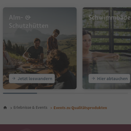
Alm- &
Schwimmbäde
Schutzhütten
Jetzt loswandern
Hier abtauchen
Erlebnisse & Events
Events zu Qualitätsprodukten