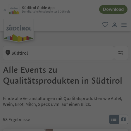
Südtirol Guide App
Download
Der digitale Reisebegleiter Südtirols
men
favorit
user lin
Südtirol
keine ak
Alle Events zu
Qualitätsprodukten in Südtirol
Finde alle Veranstaltungen mit Qualitätsprodukten wie Apfel,
Wein, Brot, Milch, Speck uvm. auf einen Blick.
58
Ergebnisse