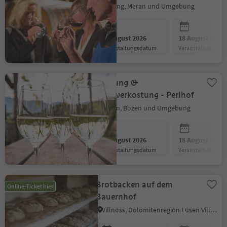
Marling, Meran und Umgebung
11 August 2026
18 August 2026
Veranstaltungsdatum
Veranstaltungsda
Führung &
Weinverkostung - Perlhof
Ritten, Bozen und Umgebung
11 August 2026
18 August 2026
Veranstaltungsdatum
Veranstaltungsda
Brotbacken auf dem
Online-Ticket hier
Bauernhof
Villnöss, Dolomitenregion Lüsen Villnöss