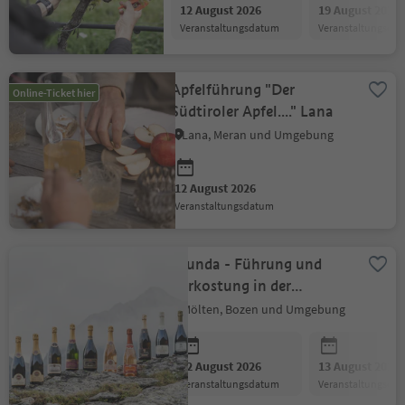
12 August 2026
19 August 2026
Veranstaltungsdatum
Veranstaltungsda
Apfelführung "Der
Online-Ticket hier
Südtiroler Apfel...." Lana
Lana, Meran und Umgebung
12 August 2026
Veranstaltungsdatum
Arunda - Führung und
Verkostung in der
höchstgelegen Sektkellerei
Mölten, Bozen und Umgebung
Europas
12 August 2026
13 August 2026
Veranstaltungsdatum
Veranstaltungsda