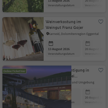
13 August 2026
20 August 2026
Veranstaltungsdatum
Veranstaltungsda
Weinverkostung im
Weingut Franz Gojer
Karneid, Dolomitenregion Eggental
13 August 2026
20 August 2026
Veranstaltungsdatum
Veranstaltungsda
Weingutbesichtigung in
Online-Ticket hier
der Weinkellerei
Innerleiterhof Schenna
Schenna, Meran und Umgebung
13 August 2026
20 August 2026
Veranstaltungsdatum
Veranstaltungsda