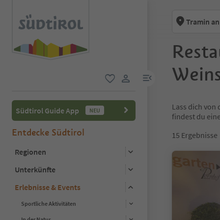
Tramin an
Resta
Weins
menu link
favorit
user link
Lass dich von 
Südtirol Guide App
NEU
findest du ein
Entdecke Südtirol
15
Ergebnisse
Regionen
Unterkünfte
Erlebnisse & Events
Sportliche Aktivitäten
In der Natur