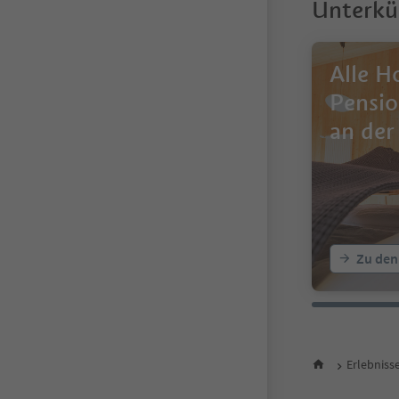
Unterkü
Alle H
Pensio
an der
Zu den
Erlebniss