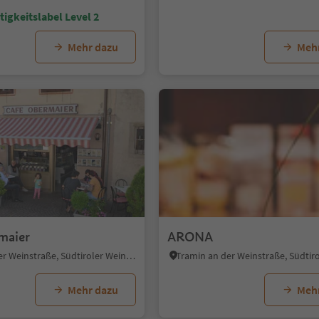
igkeitslabel Level 2
Mehr dazu
Meh
maier
ARONA
Tramin an der Weinstraße, Südtiroler Weinstraße
Mehr dazu
Meh