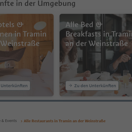
nfte in der Umgebung
otels &
Alle Bed &
nen in Tramin
Breakfasts in Trami
 Weinstraße
an der Weinstraße
 Unterkünften
Zu den Unterkünften
e & Events
Alle Restaurants in Tramin an der Weinstraße