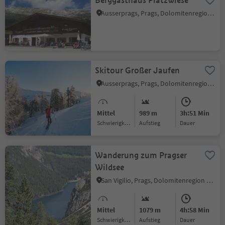
Berggasthaus Plätzwiese
Ausserprags, Prags, Dolomitenregion 3 Zinnen
Skitour Großer Jaufen
Ausserprags, Prags, Dolomitenregion 3 Zinnen
Mittel
989 m
3h:51 Min
Schwierigkeitsgrad
Aufstieg
Dauer
Wanderung zum Pragser
Wildsee
San Vigilio, Prags, Dolomitenregion 3 Zinnen
Mittel
1079 m
4h:58 Min
Schwierigkeitsgrad
Aufstieg
Dauer