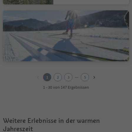
04 Gsiesertal Loipe –
Anbindung 3 Zinnen
Dolomites
Welsberg, Prags, Dolomitenregion 3 Zinnen
Leicht
69 m
0h:00 Min
Schwierigkeitsgrad
Aufstieg
Dauer
1
2
...
1
2
3
5
3
4
1 - 30 von 147 Ergebnissen
5
Weitere Erlebnisse in der warmen
Jahreszeit