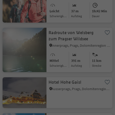
Leicht
37 m
1h:42 Min
Schwierigkeitsgrad
Aufstieg
Dauer
Radroute von Welsberg
zum Pragser Wildsee
Innerprags, Prags, Dolomitenregion 3 Zinnen
Mittel
391 m
11 km
Schwierigkeitsgrad
Aufstieg
Strecke
Hotel Hohe Gaisl
Ausserprags, Prags, Dolomitenregion 3 Zinnen