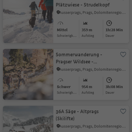
Plätzwiese - Strudelkopf
Ausserprags, Prags, Dolomitenregion 3 Zinnen
Mittel
359 m
1h:28 Min
Schwierigkeitsgrad
Aufstieg
Dauer
Sommerwanderung -
Pragser Wildsee -
Seekofelhütte
Ausserprags, Prags, Dolomitenregion 3 Zinnen
Schwer
954 m
3h:08 Min
Schwierigkeitsgrad
Aufstieg
Dauer
36A Säge - Altprags
(Skilifte)
Ausserprags, Prags, Dolomitenregion 3 Zinnen