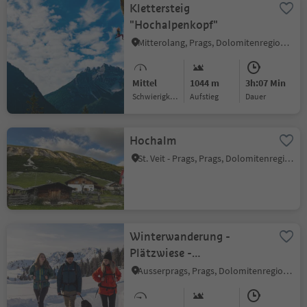
Klettersteig
"Hochalpenkopf"
Mitterolang, Prags, Dolomitenregion 3 Zinnen
Mittel
1044 m
3h:07 Min
Schwierigkeitsgrad
Aufstieg
Dauer
Hochalm
St. Veit - Prags, Prags, Dolomitenregion 3 Zinnen
Winterwanderung -
Plätzwiese -
Dürrensteinhütte
Ausserprags, Prags, Dolomitenregion 3 Zinnen