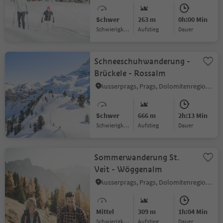
Schwer
263 m
0h:00 Min
Schwierigkeitsgrad
Aufstieg
Dauer
Schneeschuhwanderung -
Brückele - Rossalm
Ausserprags, Prags, Dolomitenregion 3 Zinnen
Schwer
666 m
2h:13 Min
Schwierigkeitsgrad
Aufstieg
Dauer
Sommerwanderung St.
Veit - Wöggenalm
Ausserprags, Prags, Dolomitenregion 3 Zinnen
Mittel
309 m
1h:04 Min
Schwierigkeitsgrad
Aufstieg
Dauer