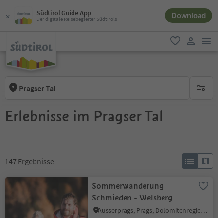
Südtirol Guide App
Download
Der digitale Reisebegleiter Südtirols
men
favorit
user lin
Pragser Tal
keine ak
Erlebnisse im Pragser Tal
147
Ergebnisse
Sommerwanderung
Schmieden - Welsberg
Ausserprags, Prags, Dolomitenregion 3 Zinnen