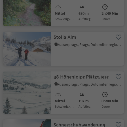
Mittel
650 m
2h:49 Min
Schwierigkeitsgrad
Aufstieg
Dauer
Stolla Alm
Ausserprags, Prags, Dolomitenregion 3 Zinnen
38 Höhenloipe Plätzwiese
Ausserprags, Prags, Dolomitenregion 3 Zinnen
Mittel
197 m
0h:00 Min
Schwierigkeitsgrad
Aufstieg
Dauer
Schneeschuhwanderung -