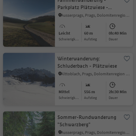
Familienwanderung -
Parkplatz Plätzwiese -
Dürrensteinhütte
Ausserprags, Prags, Dolomitenregion 3 Zinnen
Leicht
60 m
0h:40 Min
Schwierigkeitsgrad
Aufstieg
Dauer
Winterwanderung:
Schluderbach - Plätzwiese
Alttoblach, Prags, Dolomitenregion 3 Zinnen
Mittel
556 m
2h:30 Min
Schwierigkeitsgrad
Aufstieg
Dauer
Sommer-Rundwanderung
"Schwarzberg"
Ausserprags, Prags, Dolomitenregion 3 Zinnen