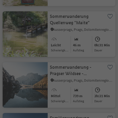
Sommerwanderung
Quellenweg "Maite"
Ausserprags, Prags, Dolomitenregion 3 Zinnen
Leicht
46 m
0h:31 Min
Schwierigkeitsgrad
Aufstieg
Dauer
Sommerwanderung -
Pragser Wildsee -
Herrenstein
Ausserprags, Prags, Dolomitenregion 3 Zinnen
Mittel
739 m
2h:21 Min
Schwierigkeitsgrad
Aufstieg
Dauer