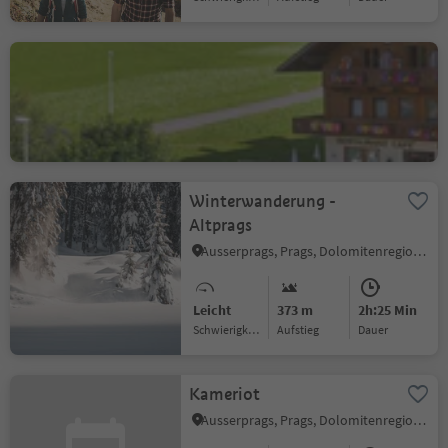
Gasthof Tuscherhof
Ausserprags, Prags, Dolomitenregion 3 Zinnen
Winterwanderung -
Altprags
Ausserprags, Prags, Dolomitenregion 3 Zinnen
Leicht
373 m
2h:25 Min
Schwierigkeitsgrad
Aufstieg
Dauer
Kameriot
Ausserprags, Prags, Dolomitenregion 3 Zinnen