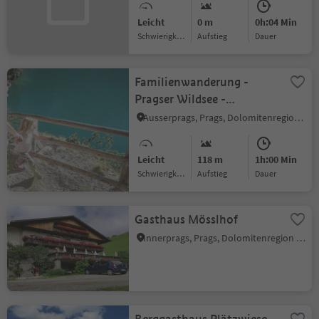
Leicht
0 m
0h:04 Min
Schwierigkeitsgrad
Aufstieg
Dauer
Familienwanderung -
Pragser Wildsee -
Grünwaldalm
Ausserprags, Prags, Dolomitenregion 3 Zinnen
Leicht
118 m
1h:00 Min
Schwierigkeitsgrad
Aufstieg
Dauer
Gasthaus Mösslhof
Innerprags, Prags, Dolomitenregion 3 Zinnen