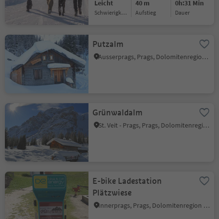
Leicht
40 m
0h:31 Min
Schwierigkeitsgrad
Aufstieg
Dauer
Putzalm
Ausserprags, Prags, Dolomitenregion 3 Zinnen
Grünwaldalm
St. Veit - Prags, Prags, Dolomitenregion 3 Zinnen
E-bike Ladestation
Plätzwiese
Innerprags, Prags, Dolomitenregion 3 Zinnen