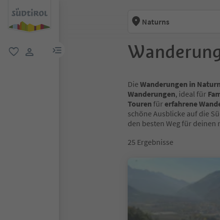
Naturns
Wanderung
menu link
favorit
user link
Die
Wanderungen in Natur
Wanderungen
, ideal für
Fam
Touren
für
erfahrene Wand
schöne Ausblicke auf die S
den besten Weg für deinen 
25
Ergebnisse