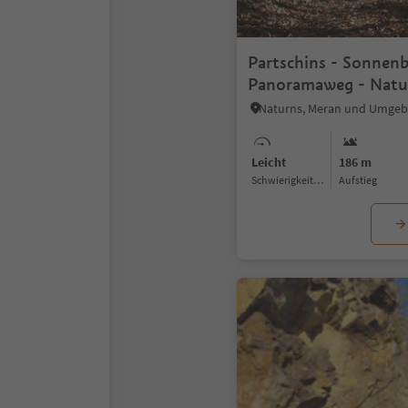
Partschins - Sonnenb
Panoramaweg - Natu
(Terrainkurweg Nr. 5)
Naturns, Meran und Umge
Leicht
186 m
Schwierigkeitsgrad
Aufstieg