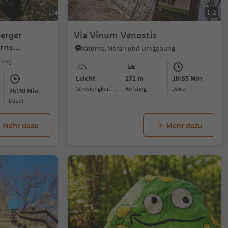
1/4
1/2
erger
Via Vinum Venostis
rns
Naturns, Meran und Umgebung
bung
Leicht
271 m
1h:55 Min
Schwierigkeitsgrad
Aufstieg
Dauer
2h:30 Min
Dauer
Mehr dazu
Mehr dazu