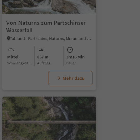
1/5
Von Naturns zum Partschinser
Wasserfall
Tabland - Partschins, Naturns, Meran und Umgebung
Mittel
857 m
3h:16 Min
Schwierigkeitsgrad
Aufstieg
Dauer
Mehr dazu