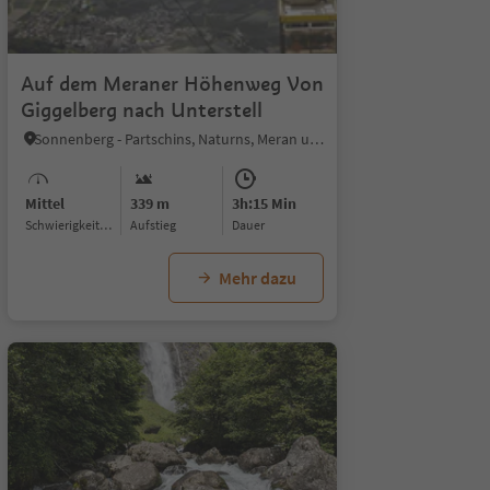
Auf dem Meraner Höhenweg Von
Giggelberg nach Unterstell
Sonnenberg - Partschins, Naturns, Meran und Umgebung
Mittel
339 m
3h:15 Min
Schwierigkeitsgrad
Aufstieg
Dauer
Mehr dazu