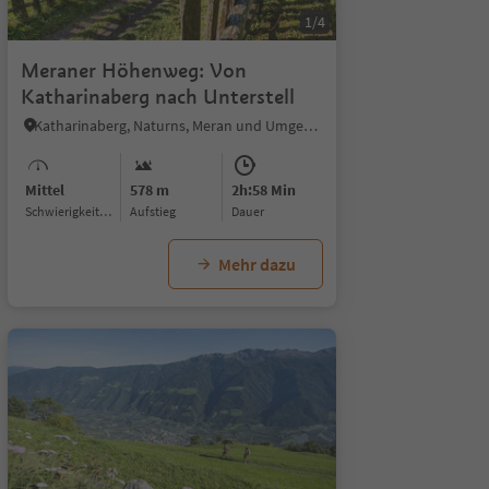
1/5
1/4
Meraner Höhenweg: Von
Katharinaberg nach Unterstell
Katharinaberg, Naturns, Meran und Umgebung
Mittel
578 m
2h:58 Min
Schwierigkeitsgrad
Aufstieg
Dauer
Mehr dazu