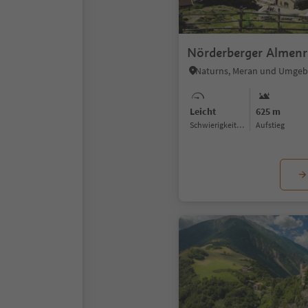
Nörderberger Almen
Naturns, Meran und Umge
Leicht
625 m
Schwierigkeitsgrad
Aufstieg