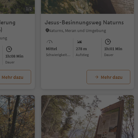
1/2
derung
Jesus-Besinnungsweg Naturns
)
Naturns, Meran und Umgebung
bung
Mittel
278 m
1h:01 Min
Schwierigkeitsgrad
Aufstieg
Dauer
1h:08 Min
Dauer
Mehr dazu
Mehr dazu