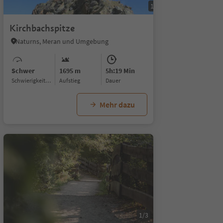
1/4
Kirchbachspitze
Naturns, Meran und Umgebung
Schwer
1695 m
5h:19 Min
Schwierigkeitsgrad
Aufstieg
Dauer
Mehr dazu
1/3