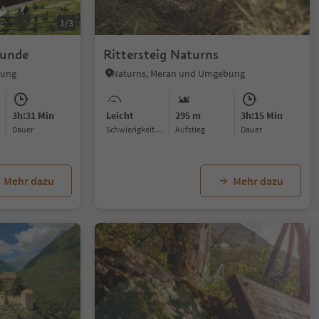
1/3
runde
Rittersteig Naturns
bung
Naturns, Meran und Umgebung
3h:31 Min
Leicht
295 m
3h:15 Min
Dauer
Schwierigkeitsgrad
Aufstieg
Dauer
Mehr dazu
Mehr dazu