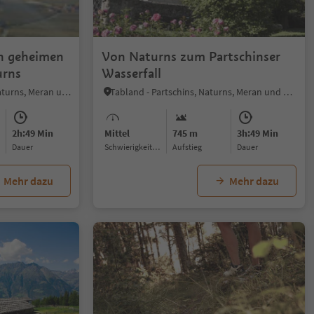
n geheimen
Von Naturns zum Partschinser
urns
Wasserfall
Sonnenberg - Partschins, Naturns, Meran und Umgebung
Tabland - Partschins, Naturns, Meran und Umgebung
2h:49 Min
Mittel
745 m
3h:49 Min
Dauer
Schwierigkeitsgrad
Aufstieg
Dauer
Mehr dazu
Mehr dazu