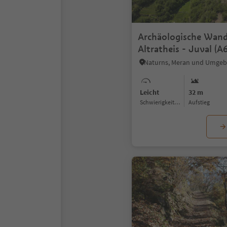
Archäologische Wan
Altratheis - Juval (A6
Naturns, Meran und Umge
Leicht
32 m
Schwierigkeitsgrad
Aufstieg