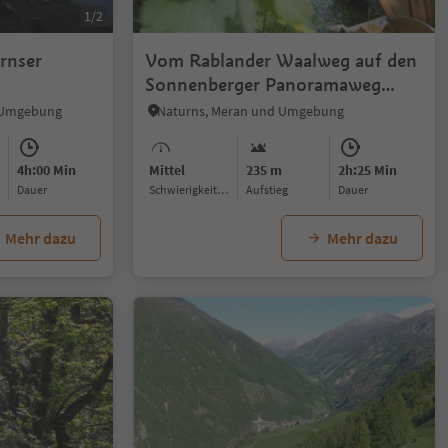
1/2
rnser
Vom Rablander Waalweg auf den
Sonnenberger Panoramaweg
nach Naturns
d Umgebung
Naturns, Meran und Umgebung
4h:00 Min
Mittel
235 m
2h:25 Min
Dauer
Schwierigkeitsgrad
Aufstieg
Dauer
Mehr dazu
Mehr dazu