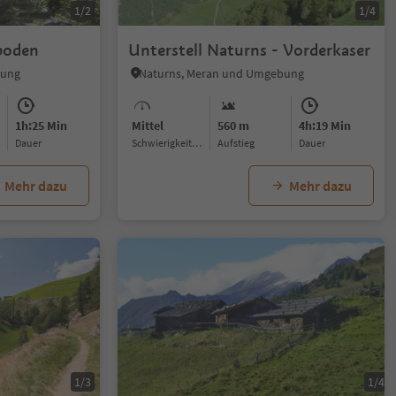
1/2
1/4
boden
Unterstell Naturns - Vorderkaser
bung
Naturns, Meran und Umgebung
1h:25 Min
Mittel
560 m
4h:19 Min
Dauer
Schwierigkeitsgrad
Aufstieg
Dauer
Mehr dazu
Mehr dazu
1/3
1/4