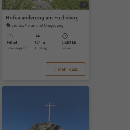
1/5
1/3
Höfewanderung am Fuchsberg
Naturns, Meran und Umgebung
Mittel
624 m
2h:52 Min
Schwierigkeitsgrad
Aufstieg
Dauer
Mehr dazu