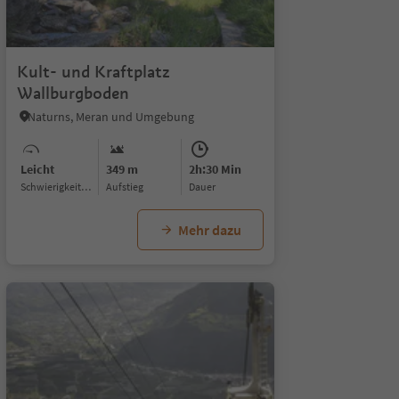
1/5
1/9
1/5
Kult- und Kraftplatz
Wallburgboden
Naturns, Meran und Umgebung
Leicht
349 m
2h:30 Min
Schwierigkeitsgrad
Aufstieg
Dauer
Mehr dazu