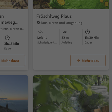
1/7
en
Fröschlweg Plaus
ramaweg
Plaus, Meran und Umgebung
Sonnenberg - Partschins, Naturns, Meran und Umgebung
Leicht
32 m
1h:30 Min
Schwierigkeitsgrad
Aufstieg
Dauer
3h:15 Min
Dauer
Mehr dazu
Mehr dazu