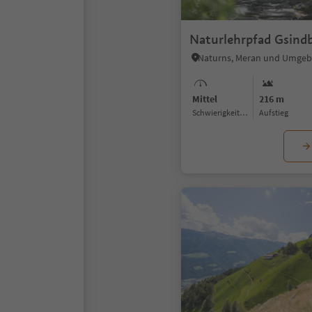
Naturlehrpfad Gsind
Naturns, Meran und Umge
Mittel
216 m
Schwierigkeitsgrad
Aufstieg