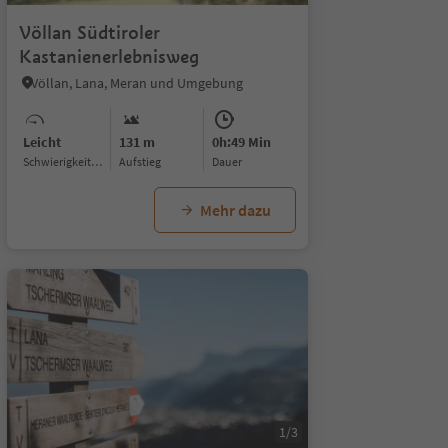
Völlan Südtiroler
Kastanienerlebnisweg
Völlan, Lana, Meran und Umgebung
Leicht
131 m
0h:49 Min
Schwierigkeitsgrad
Aufstieg
Dauer
Mehr dazu
1/3