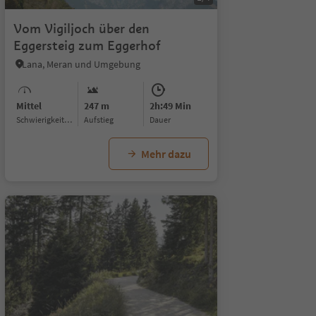
Vom Vigiljoch über den
Eggersteig zum Eggerhof
Lana, Meran und Umgebung
Mittel
247 m
2h:49 Min
Schwierigkeitsgrad
Aufstieg
Dauer
Mehr dazu
1/5