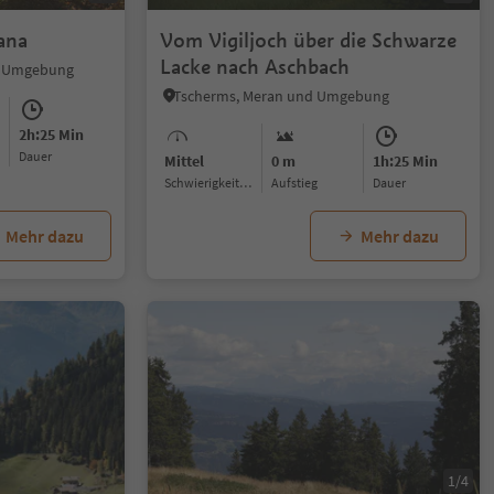
Lana
Vom Vigiljoch über die Schwarze
Lacke nach Aschbach
d Umgebung
Tscherms, Meran und Umgebung
2h:25 Min
Dauer
Mittel
0 m
1h:25 Min
Schwierigkeitsgrad
Aufstieg
Dauer
Mehr dazu
Mehr dazu
1/5
1/4