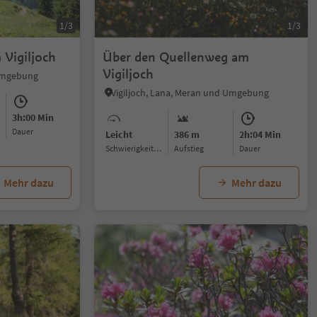
1/3
1/3
Vigiljoch
Über den Quellenweg am
Vigiljoch
 Umgebung
Vigiljoch, Lana, Meran und Umgebung
3h:00 Min
Dauer
Leicht
386 m
2h:04 Min
Schwierigkeitsgrad
Aufstieg
Dauer
Mehr dazu
Mehr dazu