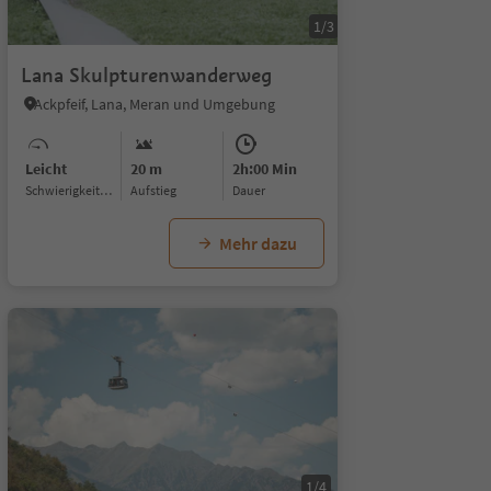
1/3
Lana Skulpturenwanderweg
Ackpfeif, Lana, Meran und Umgebung
Leicht
20 m
2h:00 Min
Schwierigkeitsgrad
Aufstieg
Dauer
Mehr dazu
1/4