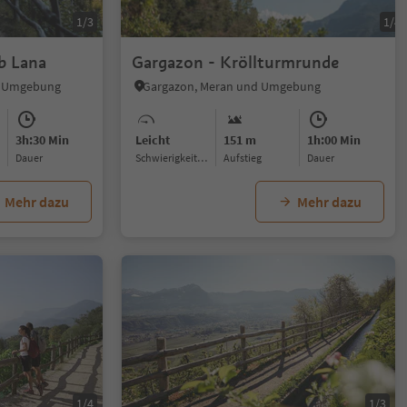
1/3
1/4
b Lana
Gargazon - Kröllturmrunde
d Umgebung
Gargazon, Meran und Umgebung
3h:30 Min
Leicht
151 m
1h:00 Min
Dauer
Schwierigkeitsgrad
Aufstieg
Dauer
Mehr dazu
Mehr dazu
1/4
1/3