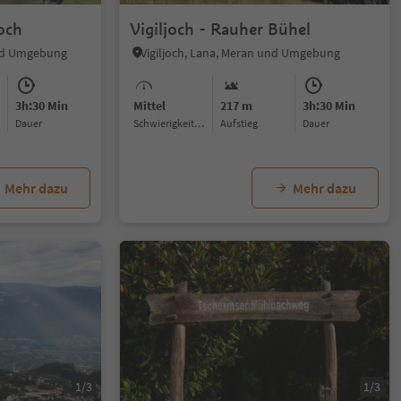
joch
Vigiljoch - Rauher Bühel
und Umgebung
Vigiljoch, Lana, Meran und Umgebung
3h:30 Min
Mittel
217 m
3h:30 Min
Dauer
Schwierigkeitsgrad
Aufstieg
Dauer
Mehr dazu
Mehr dazu
1/3
1/3