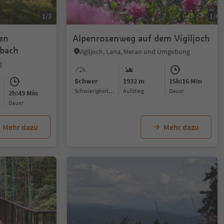
1/3
1/4
en
Alpenrosenweg auf dem Vigiljoch
hbach
Vigiljoch, Lana, Meran und Umgebung
g
Schwer
1932 m
15h:16 Min
Schwierigkeitsgrad
Aufstieg
Dauer
2h:49 Min
Dauer
Mehr dazu
Mehr dazu