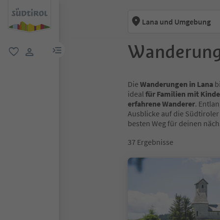
Lana und Umgebung
Wanderung
menu link
favorit
user link
Die
Wanderungen in Lana
b
ideal
für Familien mit Kind
erfahrene Wanderer
. Entla
Ausblicke auf die Südtirol
besten Weg für deinen näch
37
Ergebnisse