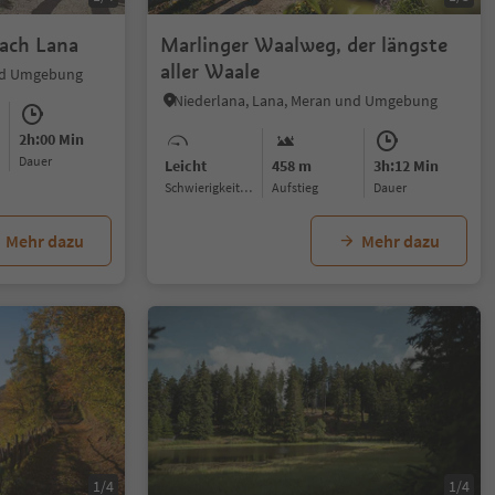
ach Lana
Marlinger Waalweg, der längste
aller Waale
und Umgebung
Niederlana, Lana, Meran und Umgebung
2h:00 Min
Dauer
Leicht
458 m
3h:12 Min
Schwierigkeitsgrad
Aufstieg
Dauer
Mehr dazu
Mehr dazu
1/4
1/4