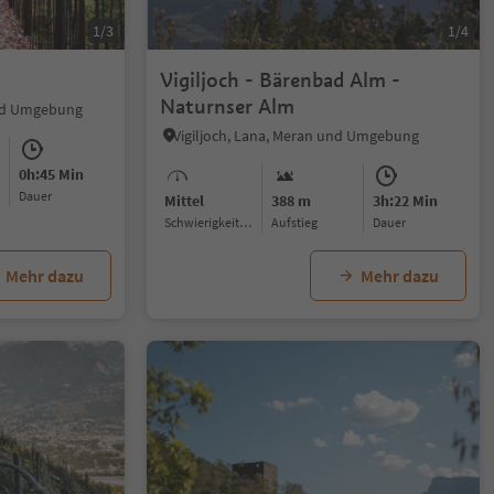
1/3
1/4
Vigiljoch - Bärenbad Alm -
Naturnser Alm
und Umgebung
Vigiljoch, Lana, Meran und Umgebung
0h:45 Min
Dauer
Mittel
388 m
3h:22 Min
Schwierigkeitsgrad
Aufstieg
Dauer
Mehr dazu
Mehr dazu