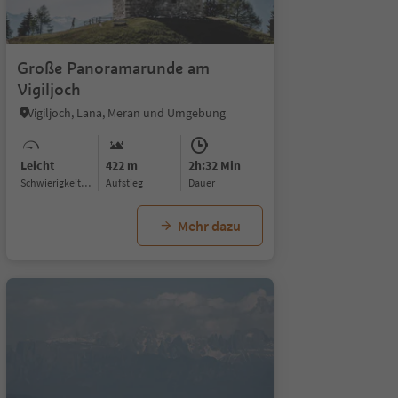
1/4
Große Panoramarunde am
Vigiljoch
Vigiljoch, Lana, Meran und Umgebung
Leicht
422 m
2h:32 Min
Schwierigkeitsgrad
Aufstieg
Dauer
Mehr dazu