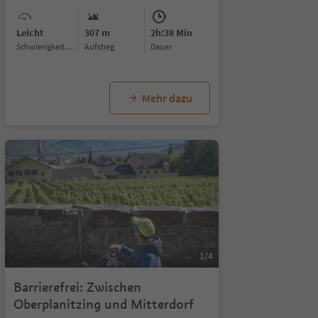
Leicht
307 m
2h:38 Min
Schwierigkeitsgrad
Aufstieg
Dauer
Mehr dazu
1/4
1/12
Barrierefrei: Zwischen
Oberplanitzing und Mitterdorf