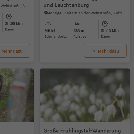
und Leuchtenburg
Kaltern Dorf, Kaltern an der Weinstraße, Südtiroler Weinstraße
Montiggl, Kaltern an der Weinstraße, Südtiroler Weinstraße
3h:00 Min
Dauer
Mittel
683 m
5h:13 Min
Schwierigkeitsgrad
Aufstieg
Dauer
Mehr dazu
Mehr dazu
Große Frühlingstal-Wanderung