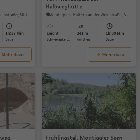
Halbweghütte
Altenburg, Kaltern an der Weinstraße, Südtiroler Weinstraße
Mendelpass, Kaltern an der Weinstraße, Südtiroler Weinstraße
1h:37 Min
Leicht
241 m
1h:30 Min
Dauer
Schwierigkeitsgrad
Aufstieg
Dauer
Mehr dazu
Mehr dazu
1/6
1/3
sweg
Frühlingstal, Montiggler Seen