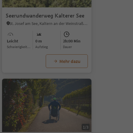
1/6
Seerundwanderweg Kalterer See
St. Josef am See, Kaltern an der Weinstraße, Südtiroler Weinstraße
Leicht
0 m
2h:00 Min
Schwierigkeitsgrad
Aufstieg
Dauer
Mehr dazu
1/3