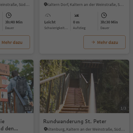
Altenburg, Kaltern an der Weinstraße, Südtiroler Weinstraße
Kaltern Dorf, Kaltern an der Weinstraße, Südtiroler Weinstraße
3h:40 Min
Leicht
0 m
3h:30 Min
Dauer
Schwierigkeitsgrad
Aufstieg
Dauer
Mehr dazu
Mehr dazu
1/2
1/3
ie
Rundwanderung St. Peter
d den
Altenburg, Kaltern an der Weinstraße, Südtiroler Weinstraße