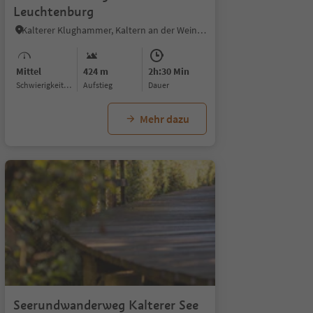
Leuchtenburg
Kalterer Klughammer, Kaltern an der Weinstraße, Südtiroler Weinstraße
Mittel
424 m
2h:30 Min
Schwierigkeitsgrad
Aufstieg
Dauer
Mehr dazu
1/8
Seerundwanderweg Kalterer See