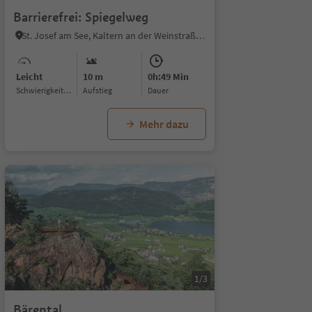
Barrierefrei: Spiegelweg
St. Josef am See, Kaltern an der Weinstraße, Südtiroler Weinstraße
Leicht
10 m
0h:49 Min
Schwierigkeitsgrad
Aufstieg
Dauer
Mehr dazu
1/3
Bärental