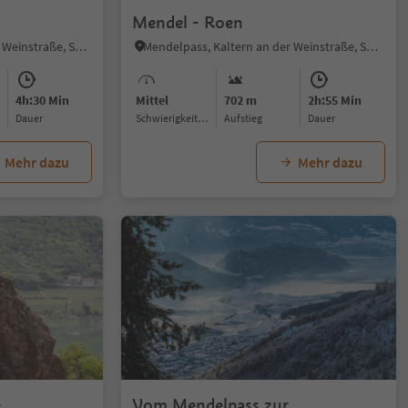
Mendel - Roen
Kaltern Dorf, Kaltern an der Weinstraße, Südtiroler Weinstraße
Mendelpass, Kaltern an der Weinstraße, Südtiroler Weinstraße
4h:30 Min
Mittel
702 m
2h:55 Min
Dauer
Schwierigkeitsgrad
Aufstieg
Dauer
Mehr dazu
Mehr dazu
1/4
e
Vom Mendelpass zur