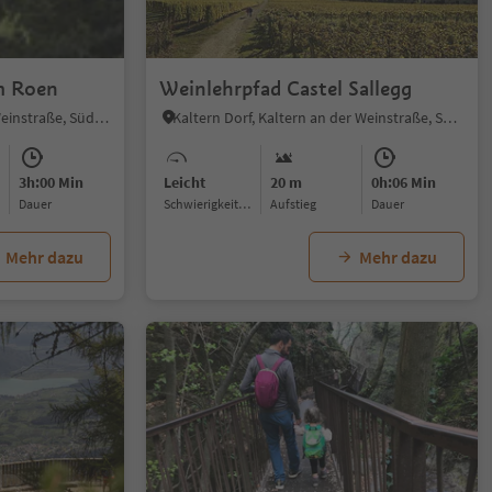
m Roen
Weinlehrpfad Castel Sallegg
Altenburg, Kaltern an der Weinstraße, Südtiroler Weinstraße
Kaltern Dorf, Kaltern an der Weinstraße, Südtiroler Weinstraße
3h:00 Min
Leicht
20 m
0h:06 Min
Dauer
Schwierigkeitsgrad
Aufstieg
Dauer
Mehr dazu
Mehr dazu