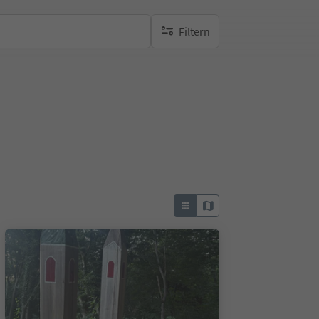
Filtern
keine aktiven Filte