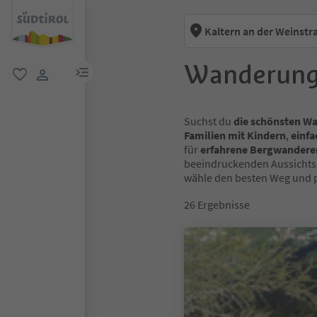
Kaltern an der Weinstr
Wanderunge
menu link
favorit
user link
Suchst du
die schönsten W
Familien mit Kindern
,
einfa
für
erfahrene Bergwandere
beeindruckenden Aussichtsp
wähle den besten Weg und p
26
Ergebnisse