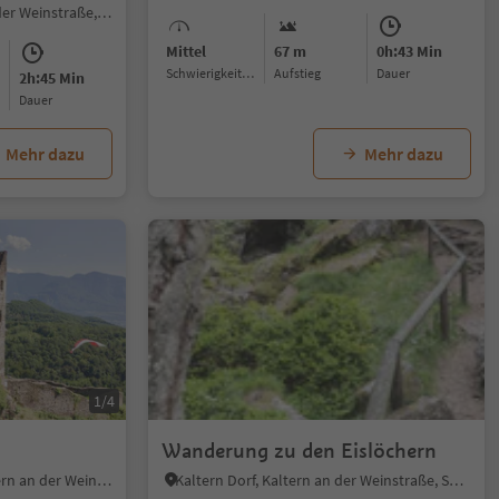
Barleit-Lavardi, Kaltern an der Weinstraße, Südtiroler Weinstraße
Mittel
67 m
0h:43 Min
Schwierigkeitsgrad
Aufstieg
Dauer
2h:45 Min
Dauer
Mehr dazu
Mehr dazu
1/4
Wanderung zu den Eislöchern
Kalterer Klughammer, Kaltern an der Weinstraße, Südtiroler Weinstraße
Kaltern Dorf, Kaltern an der Weinstraße, Südtiroler Weinstraße