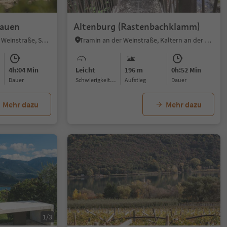
hauen
Altenburg (Rastenbachklamm)
Kaltern Dorf, Kaltern an der Weinstraße, Südtiroler Weinstraße
Tramin an der Weinstraße, Kaltern an der Weinstraße, Südtiroler Weinstraße
4h:04 Min
Leicht
196 m
0h:52 Min
Dauer
Schwierigkeitsgrad
Aufstieg
Dauer
Mehr dazu
Mehr dazu
1/3