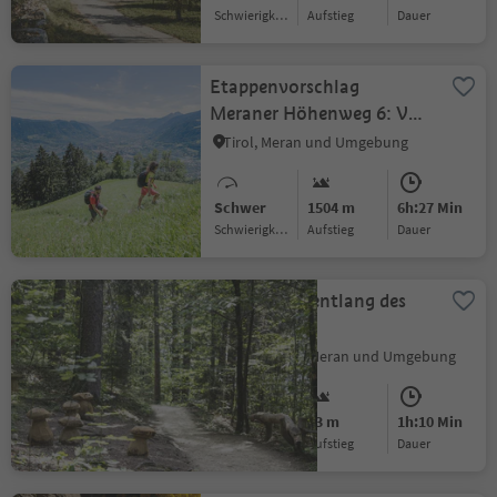
Schwierigkeitsgrad
Aufstieg
Dauer
Etappenvorschlag
Meraner Höhenweg 6: Von
Matatz nach Hochmuth
Tirol, Meran und Umgebung
Schwer
1504 m
6h:27 Min
Schwierigkeitsgrad
Aufstieg
Dauer
Wanderung entlang des
Waldweges
Kuens, Tirol, Meran und Umgebung
Leicht
73 m
1h:10 Min
Schwierigkeitsgrad
Aufstieg
Dauer