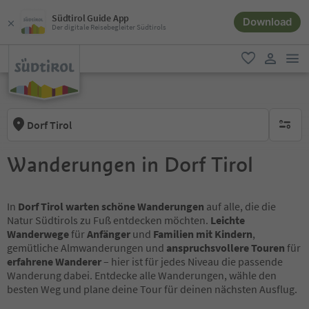
Südtirol Guide App
Download
Der digitale Reisebegleiter Südtirols
men
favorit
user lin
Dorf Tirol
keine ak
Wanderungen in Dorf Tirol
In
Dorf Tirol warten schöne Wanderungen
auf alle, die die
Natur Südtirols zu Fuß entdecken möchten.
Leichte
Wanderwege
für
Anfänger
und
Familien mit Kindern
,
gemütliche Almwanderungen und
anspruchsvollere Touren
für
erfahrene Wanderer
– hier ist für jedes Niveau die passende
Wanderung dabei. Entdecke alle Wanderungen, wähle den
besten Weg und plane deine Tour für deinen nächsten Ausflug.