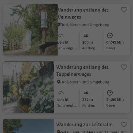
Wanderung entlang des
Weinweges
Tirol, Meran und Umgebung
Leicht
100 m
0h:49 Min
Schwierigkeitsgrad
Aufstieg
Dauer
Wanderung entlang des
Tappeinerweges
Tirol, Meran und Umgebung
Leicht
232 m
2h:06 Min
Schwierigkeitsgrad
Aufstieg
Dauer
Wanderung zur Leiteralm
Vellau, Algund, Meran und Umgebung