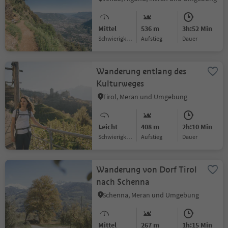
Mittel
536 m
3h:52 Min
Schwierigkeitsgrad
Aufstieg
Dauer
Wanderung entlang des
Kulturweges
Tirol, Meran und Umgebung
Leicht
408 m
2h:10 Min
Schwierigkeitsgrad
Aufstieg
Dauer
Wanderung von Dorf Tirol
nach Schenna
Schenna, Meran und Umgebung
Mittel
267 m
1h:15 Min