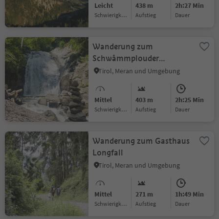
Leicht
438 m
2h:27 Min
Schwierigkeitsgrad
Aufstieg
Dauer
Wanderung zum
Schwåmmplouder
(Wasserfall in Dorf Tirol)
Tirol, Meran und Umgebung
Mittel
403 m
2h:25 Min
Schwierigkeitsgrad
Aufstieg
Dauer
Wanderung zum Gasthaus
Longfall
Tirol, Meran und Umgebung
Mittel
271 m
1h:49 Min
Schwierigkeitsgrad
Aufstieg
Dauer