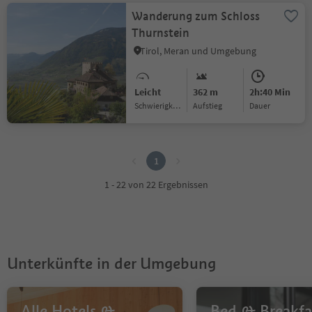
Wanderung zum Schloss
Thurnstein
Tirol, Meran und Umgebung
Leicht
362 m
2h:40 Min
Schwierigkeitsgrad
Aufstieg
Dauer
1
1
1 - 22 von 22 Ergebnissen
Unterkünfte in der Umgebung
Alle Hotels &
Bed & Breakfas