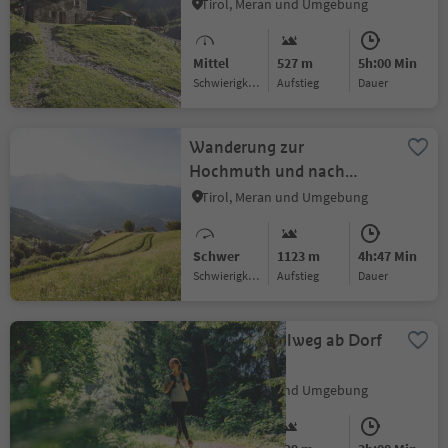
Tirol, Meran und Umgebung
Mittel
527 m
5h:00 Min
Schwierigkeitsgrad
Aufstieg
Dauer
Wanderung zur
Hochmuth und nach
Vellau
Tirol, Meran und Umgebung
Schwer
1123 m
4h:47 Min
Schwierigkeitsgrad
Aufstieg
Dauer
Kuenser Waalweg ab Dorf
Tirol
Tirol, Meran und Umgebung