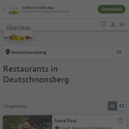
Südtirol Guide App
Download
Der digitale Reisebegleiter Südtirols
men
favorit
user lin
Deutschnonsberg
keine ak
Restaurants in
Deutschnonsberg
7
Ergebnisse
Neue Post
Proveis, Meran und Umgebung