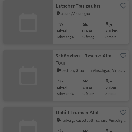
Latscher Trailzauber
Latsch, Vinschgau
Mittel
116 m
7.8 km
Schwierigkeitsgrad
Aufstieg
Strecke
Schöneben - Rescher Alm
Tour
Reschen, Graun im Vinschgau, Vinschgau
Mittel
870 m
29 km
Schwierigkeitsgrad
Aufstieg
Strecke
Uphill Trumser Albl
Freiberg, Kastelbell-Tschars, Vinschgau