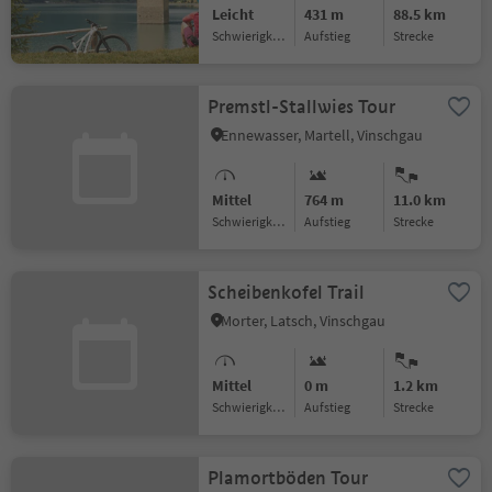
Leicht
431 m
88.5 km
Schwierigkeitsgrad
Aufstieg
Strecke
Premstl-Stallwies Tour
Ennewasser, Martell, Vinschgau
Mittel
764 m
11.0 km
Schwierigkeitsgrad
Aufstieg
Strecke
Scheibenkofel Trail
Morter, Latsch, Vinschgau
Mittel
0 m
1.2 km
Schwierigkeitsgrad
Aufstieg
Strecke
Plamortböden Tour