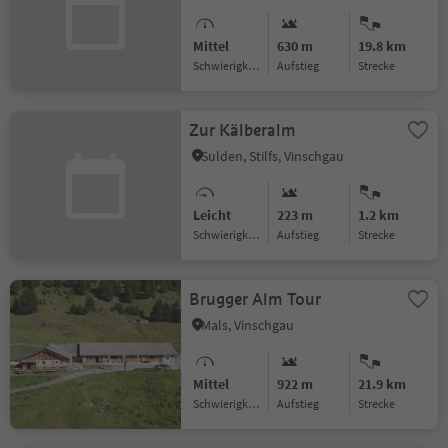
Mittel
630 m
19.8 km
Schwierigkeitsgrad
Aufstieg
Strecke
Zur Kälberalm
Sulden, Stilfs, Vinschgau
Leicht
223 m
1.2 km
Schwierigkeitsgrad
Aufstieg
Strecke
Brugger Alm Tour
Mals, Vinschgau
Mittel
922 m
21.9 km
Schwierigkeitsgrad
Aufstieg
Strecke