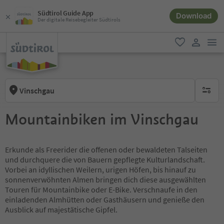
Südtirol Guide App
Download
Der digitale Reisebegleiter Südtirols
men
favorit
user lin
Vinschgau
keine ak
Mountainbiken im Vinschgau
Erkunde als Freerider die offenen oder bewaldeten Talseiten
und durchquere die von Bauern gepflegte Kulturlandschaft.
Vorbei an idyllischen Weilern, urigen Höfen, bis hinauf zu
sonnenverwöhnten Almen bringen dich diese ausgewählten
Touren für Mountainbike oder E-Bike. Verschnaufe in den
einladenden Almhütten oder Gasthäusern und genieße den
Ausblick auf majestätische Gipfel.