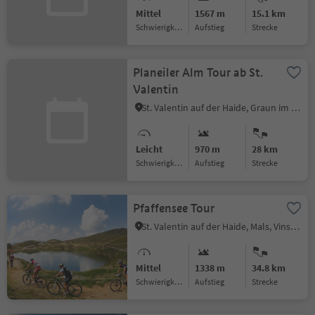
Mittel
1567 m
15.1 km
Schwierigkeitsgrad
Aufstieg
Strecke
Planeiler Alm Tour ab St.
Valentin
St. Valentin auf der Haide, Graun im Vinschgau, Vinschgau
Leicht
970 m
28 km
Schwierigkeitsgrad
Aufstieg
Strecke
Pfaffensee Tour
St. Valentin auf der Haide, Mals, Vinschgau
Mittel
1338 m
34.8 km
Schwierigkeitsgrad
Aufstieg
Strecke