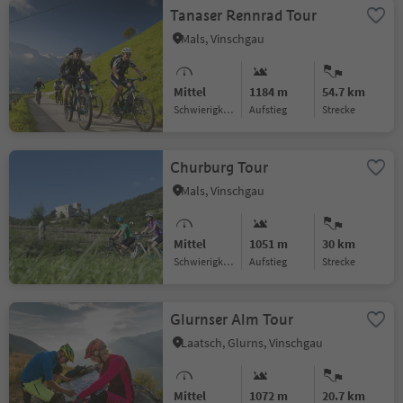
Tanaser Rennrad Tour
Mals, Vinschgau
Mittel
1184 m
54.7 km
Schwierigkeitsgrad
Aufstieg
Strecke
Churburg Tour
Mals, Vinschgau
Mittel
1051 m
30 km
Schwierigkeitsgrad
Aufstieg
Strecke
Glurnser Alm Tour
Laatsch, Glurns, Vinschgau
Mittel
1072 m
20.7 km