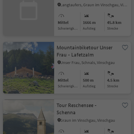
Langtaufers, Graun im Vinschgau, Vinschgau
Mittel
1666 m
45.8 km
Schwierigkeitsgrad
Aufstieg
Strecke
Mountainbiketour Unser
Frau - Lafetzalm
Unser Frau, Schnals, Vinschgau
Mittel
500 m
4.5 km
Schwierigkeitsgrad
Aufstieg
Strecke
Tour Reschensee -
Schenna
Graun im Vinschgau, Vinschgau