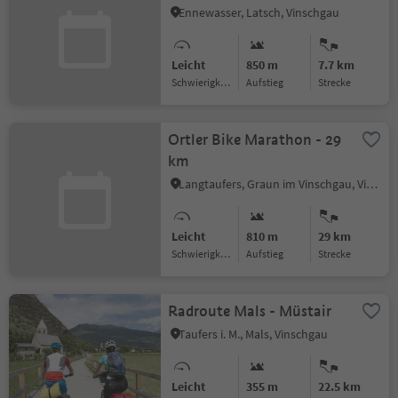
Ennewasser, Latsch, Vinschgau
Leicht
850 m
7.7 km
Schwierigkeitsgrad
Aufstieg
Strecke
Ortler Bike Marathon - 29
km
Langtaufers, Graun im Vinschgau, Vinschgau
Leicht
810 m
29 km
Schwierigkeitsgrad
Aufstieg
Strecke
Radroute Mals - Müstair
Taufers i. M., Mals, Vinschgau
Leicht
355 m
22.5 km