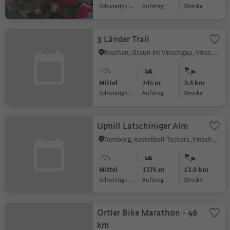
Schwierigkeitsgrad
Aufstieg
Strecke
3 Länder Trail
Reschen, Graun im Vinschgau, Vinschgau
Mittel
246 m
3.4 km
Schwierigkeitsgrad
Aufstieg
Strecke
Uphill Latschiniger Alm
Tomberg, Kastelbell-Tschars, Vinschgau
Mittel
1376 m
13.0 km
Schwierigkeitsgrad
Aufstieg
Strecke
Ortler Bike Marathon - 46
km