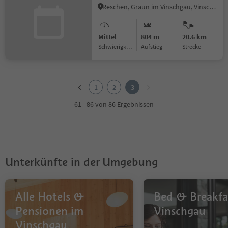
Reschen, Graun im Vinschgau, Vinschgau
Mittel
804 m
20.6 km
Schwierigkeitsgrad
Aufstieg
Strecke
1
2
1
2
3
3
61 - 86 von 86 Ergebnissen
Unterkünfte in der Umgebung
Alle Hotels &
Bed & Breakfa
Pensionen im
Vinschgau
Vinschgau