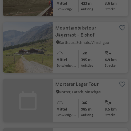
Mittel
423 m
3.6 km
Schwierigkeitsgrad
Aufstieg
Strecke
Mountainbiketour
Jägerrast - Eishof
Karthaus, Schnals, Vinschgau
Mittel
395 m
4.9 km
Schwierigkeitsgrad
Aufstieg
Strecke
Morterer Leger Tour
Morter, Latsch, Vinschgau
Mittel
985 m
8.5 km
Schwierigkeitsgrad
Aufstieg
Strecke