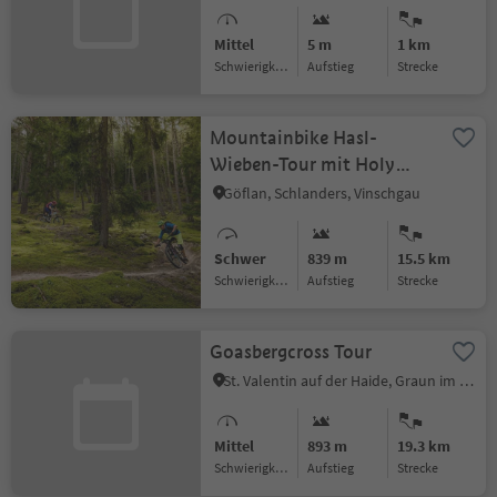
Mittel
5 m
1 km
Schwierigkeitsgrad
Aufstieg
Strecke
Mountainbike Hasl-
Wieben-Tour mit Holy
Hansen Trail
Göflan, Schlanders, Vinschgau
Schwer
839 m
15.5 km
Schwierigkeitsgrad
Aufstieg
Strecke
Goasbergcross Tour
St. Valentin auf der Haide, Graun im Vinschgau, Vinschgau
Mittel
893 m
19.3 km
Schwierigkeitsgrad
Aufstieg
Strecke