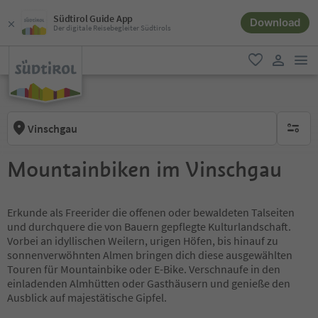
Südtirol Guide App
Download
Der digitale Reisebegleiter Südtirols
men
favorit
user lin
Vinschgau
keine ak
Mountainbiken im Vinschgau
Erkunde als Freerider die offenen oder bewaldeten Talseiten
und durchquere die von Bauern gepflegte Kulturlandschaft.
Vorbei an idyllischen Weilern, urigen Höfen, bis hinauf zu
sonnenverwöhnten Almen bringen dich diese ausgewählten
Touren für Mountainbike oder E-Bike. Verschnaufe in den
einladenden Almhütten oder Gasthäusern und genieße den
Ausblick auf majestätische Gipfel.