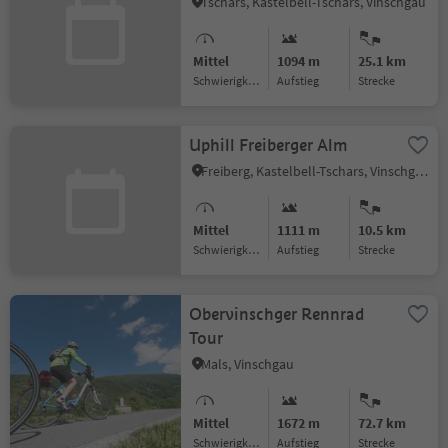
Tschars, Kastelbell-Tschars, Vinschgau
Mittel
1094 m
25.1 km
Schwierigkeitsgrad
Aufstieg
Strecke
Uphill Freiberger Alm
Freiberg, Kastelbell-Tschars, Vinschgau
Mittel
1111 m
10.5 km
Schwierigkeitsgrad
Aufstieg
Strecke
Obervinschger Rennrad
Tour
Mals, Vinschgau
Mittel
1672 m
72.7 km
Schwierigkeitsgrad
Aufstieg
Strecke