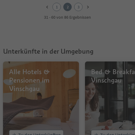
2
1
2
3
3
31 - 60 von 86 Ergebnissen
Unterkünfte in der Umgebung
Alle Hotels &
Bed & Breakfa
Pensionen im
Vinschgau
Vinschgau
Zu den Unterkünften
Zu den Unterkün