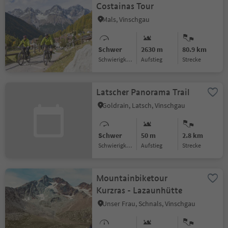
Costainas Tour
Mals, Vinschgau
Schwer
2630 m
80.9 km
Schwierigkeitsgrad
Aufstieg
Strecke
Latscher Panorama Trail
Goldrain, Latsch, Vinschgau
Schwer
50 m
2.8 km
Schwierigkeitsgrad
Aufstieg
Strecke
Mountainbiketour
Kurzras - Lazaunhütte
Unser Frau, Schnals, Vinschgau