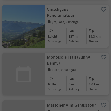
Vinschgauer
Panoramatour
Eyrs, Laas, Vinschgau
Leicht
837 m
39.3 km
Schwierigkeitsgrad
Aufstieg
Strecke
Montesole Trail (Sunny
Benny)
Latsch, Vinschgau
Mittel
0 m
6.0 km
Schwierigkeitsgrad
Aufstieg
Strecke
Marzoner Alm Genusstour