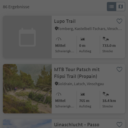
86
Ergebnisse
Lupo Trail
Tomberg, Kastelbell-Tschars, Vinschgau
Mittel
0 m
733.0 m
Schwierigkeitsgrad
Aufstieg
Strecke
MTB Tour Patsch mit
Flipsi Trail (Propain)
Goldrain, Latsch, Vinschgau
Mittel
765 m
18.4 km
Schwierigkeitsgrad
Aufstieg
Strecke
Uinaschlucht - Passo