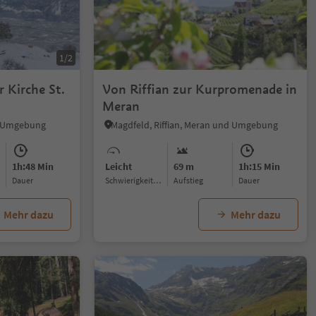
1/2
 Kirche St.
Von Riffian zur Kurpromenade in
Meran
nd Umgebung
Magdfeld, Riffian, Meran und Umgebung
1h:48 Min
Leicht
69 m
1h:15 Min
Dauer
Schwierigkeitsgrad
Aufstieg
Dauer
Mehr dazu
Mehr dazu