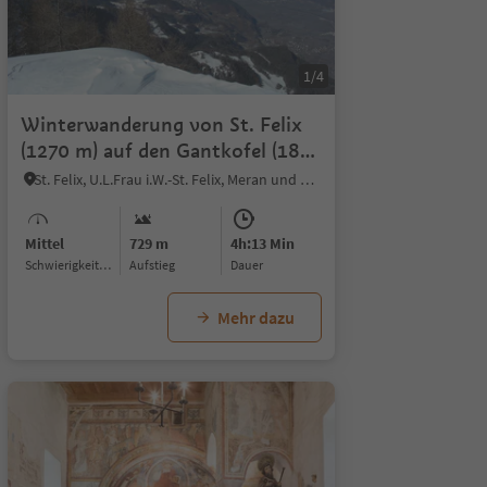
1/5
1/4
Winterwanderung von St. Felix
(1270 m) auf den Gantkofel (1865
m)
St. Felix, U.L.Frau i.W.-St. Felix, Meran und Umgebung
Mittel
729 m
4h:13 Min
Schwierigkeitsgrad
Aufstieg
Dauer
Mehr dazu