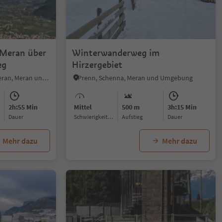
1/6
 Meran über
Winterwanderweg im
eg
Hirzergebiet
Sonnenberg - Partschins, Meran, Meran und Umgebung
Prenn, Schenna, Meran und Umgebung
2h:55 Min
Mittel
500 m
3h:15 Min
Dauer
Schwierigkeitsgrad
Aufstieg
Dauer
Mehr dazu
Mehr dazu