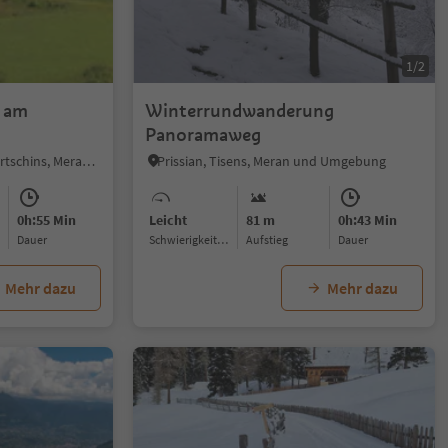
1/2
 am
Winterrundwanderung
Panoramaweg
Sonnenberg - Partschins, Partschins, Meran und Umgebung
Prissian, Tisens, Meran und Umgebung
0h:55 Min
Leicht
81 m
0h:43 Min
Dauer
Schwierigkeitsgrad
Aufstieg
Dauer
Mehr dazu
Mehr dazu