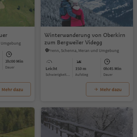
uer
Winterwanderung von Oberkirn
zum Bergweiler Videgg
d Umgebung
Prenn, Schenna, Meran und Umgebung
2h:00 Min
Dauer
Leicht
150 m
0h:45 Min
Schwierigkeitsgrad
Aufstieg
Dauer
Mehr dazu
Mehr dazu