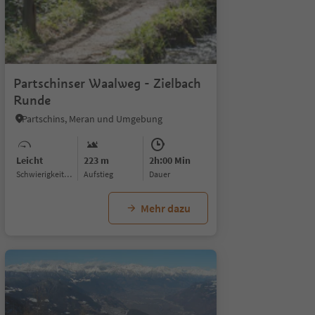
8
Partschinser Waalweg - Zielbach
Runde
Partschins, Meran und Umgebung
Leicht
223 m
2h:00 Min
Schwierigkeitsgrad
Aufstieg
Dauer
Mehr dazu