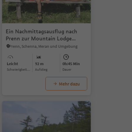
1/4
Ein Nachmittagsausflug nach
Prenn zur Mountain Lodge
Prennanger
Prenn, Schenna, Meran und Umgebung
Leicht
92 m
0h:45 Min
Schwierigkeitsgrad
Aufstieg
Dauer
Mehr dazu