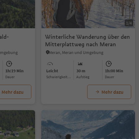
1/4
1/
ald-
Winterliche Wanderung über den
Mitterplattweg nach Meran
 Umgebung
Meran, Meran und Umgebung
1h:19 Min
Leicht
30 m
1h:00 Min
Dauer
Schwierigkeitsgrad
Aufstieg
Dauer
Mehr dazu
Mehr dazu