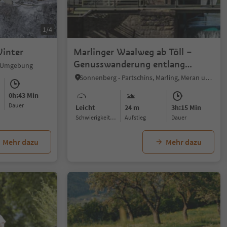
1/4
inter
Marlinger Waalweg ab Töll –
Genusswanderung entlang
nd Umgebung
historischer Wasserläufe
Sonnenberg - Partschins, Marling, Meran und Umgebung
0h:43 Min
Dauer
Leicht
24 m
3h:15 Min
Schwierigkeitsgrad
Aufstieg
Dauer
Mehr dazu
Mehr dazu