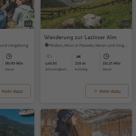
1/4
1/2
Wanderung zur Lazinser Alm
an und Umgebung
Pfelders, Moos in Passeier, Meran und Umgebung
0h:49 Min
Leicht
258 m
1h:25 Min
Dauer
Schwierigkeitsgrad
Aufstieg
Dauer
Mehr dazu
Mehr dazu