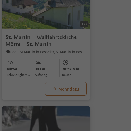
1/6
1/3
St. Martin – Wallfahrtskirche
Mörre – St. Martin
Ried - St.Martin in Passeier, St.Martin in Passeier, Meran und Umgebung
Mittel
303 m
2h:47 Min
Schwierigkeitsgrad
Aufstieg
Dauer
Mehr dazu