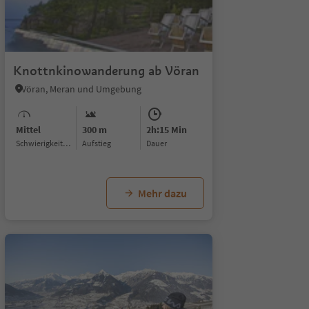
1/5
Knottnkinowanderung ab Vöran
Vöran, Meran und Umgebung
Mittel
300 m
2h:15 Min
Schwierigkeitsgrad
Aufstieg
Dauer
Mehr dazu