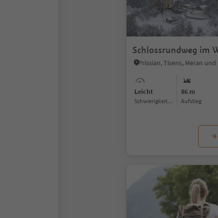
Schlossrundweg im W
Prissian, Tisens, Meran u
Leicht
86 m
Schwierigkeitsgrad
Aufstieg