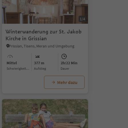
1/9
1/4
Winterwanderung zur St. Jakob
Kirche in Grissian
Prissian, Tisens, Meran und Umgebung
Mittel
377 m
2h:22 Min
Schwierigkeitsgrad
Aufstieg
Dauer
Mehr dazu