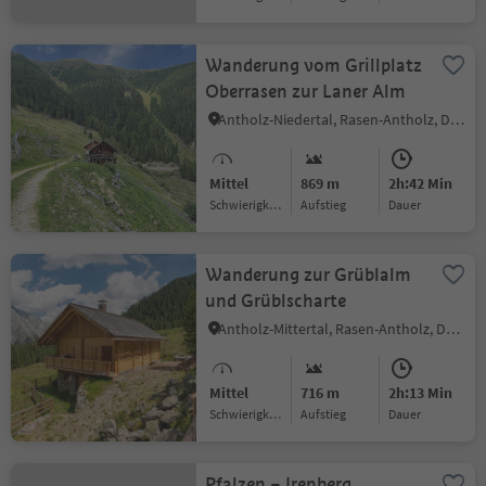
Wanderung vom Grillplatz
Oberrasen zur Laner Alm
Antholz-Niedertal, Rasen-Antholz, Dolomitenregion Kronplatz
Mittel
869 m
2h:42 Min
Schwierigkeitsgrad
Aufstieg
Dauer
Wanderung zur Grüblalm
und Grüblscharte
Antholz-Mittertal, Rasen-Antholz, Dolomitenregion Kronplatz
Mittel
716 m
2h:13 Min
Schwierigkeitsgrad
Aufstieg
Dauer
Pfalzen – Irenberg