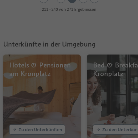
3
4
211 - 240 von 271 Ergebnissen
5
6
7
8
9
Unterkünfte in der Umgebung
10
Hotels & Pensionen
Bed & Breakfa
am Kronplatz
Kronplatz
Zu den Unterkünften
Zu den Unterkün