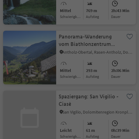
Mittel
769 m
2h:43 Min
Schwierigkeitsgrad
Aufstieg
Dauer
Panorama-Wanderung
vom Biathlonzentrum
über die Schwörzalm nach
Antholz-Obertal, Rasen-Antholz, Dolomitenregion Kronplatz
Antholz Mittertal
Mittel
293 m
2h:06 Min
Schwierigkeitsgrad
Aufstieg
Dauer
Spaziergang: San Vigilio -
Ciasè
San Vigilio, Dolomitenregion Kronplatz
Leicht
61 m
0h:39 Min
Schwierigkeitsgrad
Aufstieg
Dauer