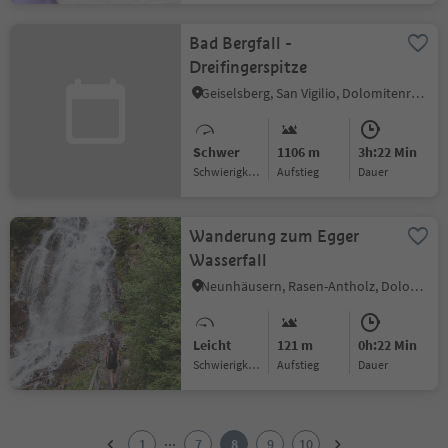
Bad Bergfall -
Dreifingerspitze
Geiselsberg, San Vigilio, Dolomitenregion Kronplatz
Schwer
1106 m
3h:22 Min
Schwierigkeitsgrad
Aufstieg
Dauer
Wanderung zum Egger
Wasserfall
Neunhäusern, Rasen-Antholz, Dolomitenregion Kronplatz
Leicht
121 m
0h:22 Min
Schwierigkeitsgrad
Aufstieg
Dauer
1
2
...
1
7
8
9
10