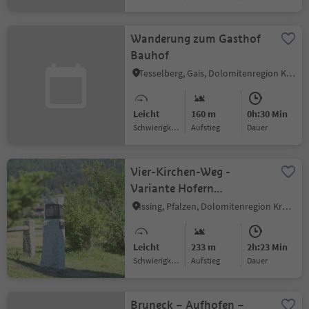
Wanderung zum Gasthof
Bauhof
Tesselberg, Gais, Dolomitenregion Kronplatz
Leicht
160 m
0h:30 Min
Schwierigkeitsgrad
Aufstieg
Dauer
Vier-Kirchen-Weg -
Variante Hofern
Bushaltestelle
Issing, Pfalzen, Dolomitenregion Kronplatz
Leicht
233 m
2h:23 Min
Schwierigkeitsgrad
Aufstieg
Dauer
Bruneck – Aufhofen –