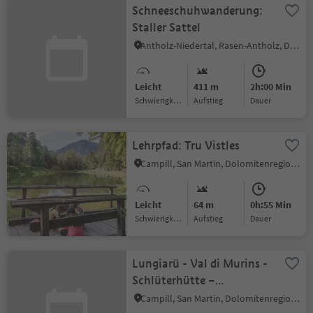
Schneeschuhwanderung:
Staller Sattel
Antholz-Niedertal, Rasen-Antholz, Dolomitenregion Kronplatz
Leicht
411 m
2h:00 Min
Schwierigkeitsgrad
Aufstieg
Dauer
Lehrpfad: Tru Vistles
Campill, San Martin, Dolomitenregion Kronplatz
Leicht
64 m
0h:55 Min
Schwierigkeitsgrad
Aufstieg
Dauer
Lungiarü - Val di Murins -
Schlüterhütte –
Peitlerkofel
Campill, San Martin, Dolomitenregion Kronplatz