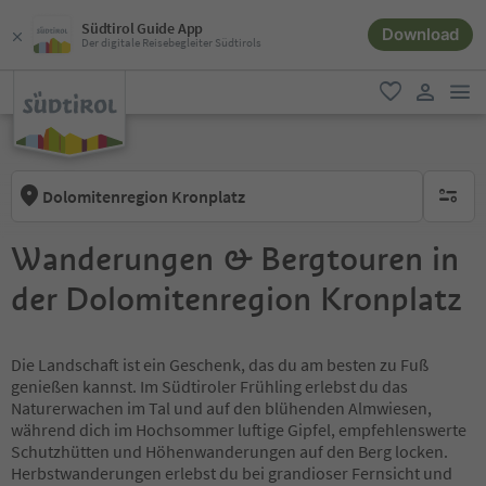
Südtirol Guide App
Download
Der digitale Reisebegleiter Südtirols
men
favorit
user lin
Dolomitenregion Kronplatz
keine ak
Wanderungen & Bergtouren in
der Dolomitenregion Kronplatz
Die Landschaft ist ein Geschenk, das du am besten zu Fuß
genießen kannst. Im Südtiroler Frühling erlebst du das
Naturerwachen im Tal und auf den blühenden Almwiesen,
während dich im Hochsommer luftige Gipfel, empfehlenswerte
Schutzhütten und Höhenwanderungen auf den Berg locken.
Herbstwanderungen erlebst du bei grandioser Fernsicht und