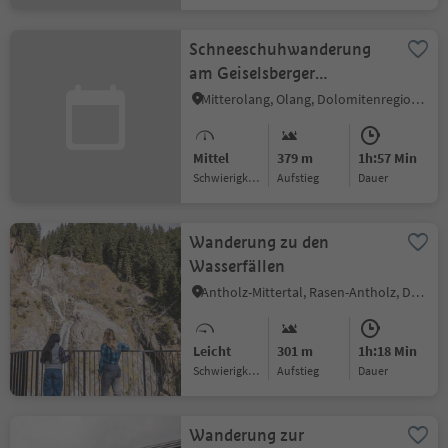
Schneeschuhwanderung
am Geiselsberger
Hinterberg
Mitterolang, Olang, Dolomitenregion Kronplatz
Mittel
379 m
1h:57 Min
Schwierigkeitsgrad
Aufstieg
Dauer
Wanderung zu den
Wasserfällen
Antholz-Mittertal, Rasen-Antholz, Dolomitenregion Kronplatz
Leicht
301 m
1h:18 Min
Schwierigkeitsgrad
Aufstieg
Dauer
Wanderung zur