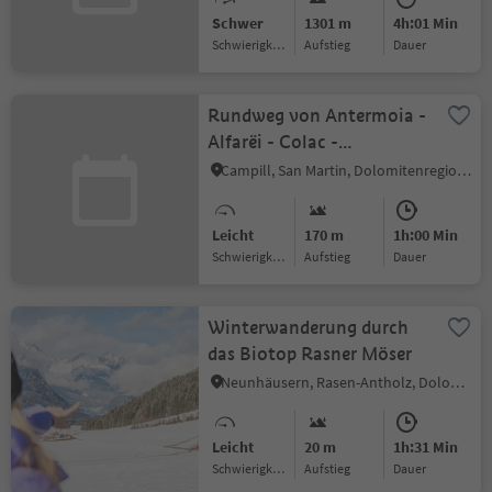
Schwer
1301 m
4h:01 Min
Schwierigkeitsgrad
Aufstieg
Dauer
Rundweg von Antermoia -
Alfarëi - Colac -
Antermoia
Campill, San Martin, Dolomitenregion Kronplatz
Leicht
170 m
1h:00 Min
Schwierigkeitsgrad
Aufstieg
Dauer
Winterwanderung durch
das Biotop Rasner Möser
Neunhäusern, Rasen-Antholz, Dolomitenregion Kronplatz
Leicht
20 m
1h:31 Min
Schwierigkeitsgrad
Aufstieg
Dauer