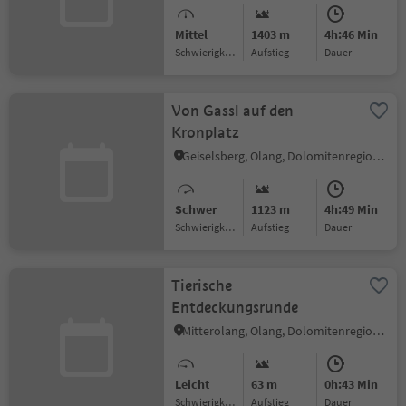
Mittel
1403 m
4h:46 Min
Schwierigkeitsgrad
Aufstieg
Dauer
Von Gassl auf den
Kronplatz
Geiselsberg, Olang, Dolomitenregion Kronplatz
Schwer
1123 m
4h:49 Min
Schwierigkeitsgrad
Aufstieg
Dauer
Tierische
Entdeckungsrunde
Mitterolang, Olang, Dolomitenregion Kronplatz
Leicht
63 m
0h:43 Min
Schwierigkeitsgrad
Aufstieg
Dauer