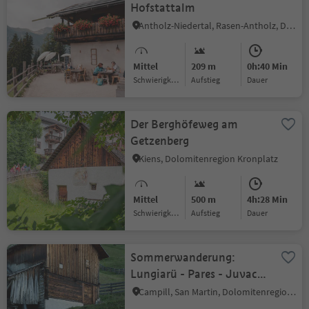
Hofstattalm
Antholz-Niedertal, Rasen-Antholz, Dolomitenregion Kronplatz
Mittel
209 m
0h:40 Min
Schwierigkeitsgrad
Aufstieg
Dauer
Der Berghöfeweg am
Getzenberg
Kiens, Dolomitenregion Kronplatz
Mittel
500 m
4h:28 Min
Schwierigkeitsgrad
Aufstieg
Dauer
Sommerwanderung:
Lungiarü - Pares - Juvac -
Schlüterhütte
Campill, San Martin, Dolomitenregion Kronplatz