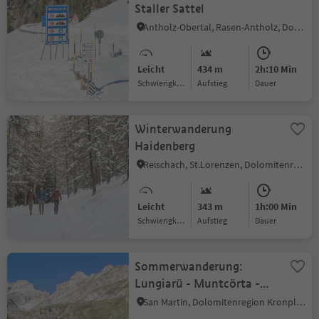
Staller Sattel
Antholz-Obertal, Rasen-Antholz, Dolomitenregion Kronplatz
Leicht
434 m
2h:10 Min
Schwierigkeitsgrad
Aufstieg
Dauer
Winterwanderung
Haidenberg
Reischach, St.Lorenzen, Dolomitenregion Kronplatz
Leicht
343 m
1h:00 Min
Schwierigkeitsgrad
Aufstieg
Dauer
Sommerwanderung:
Lungiarü - Muntcörta -
Antersasc - Crep dales 12
San Martin, Dolomitenregion Kronplatz