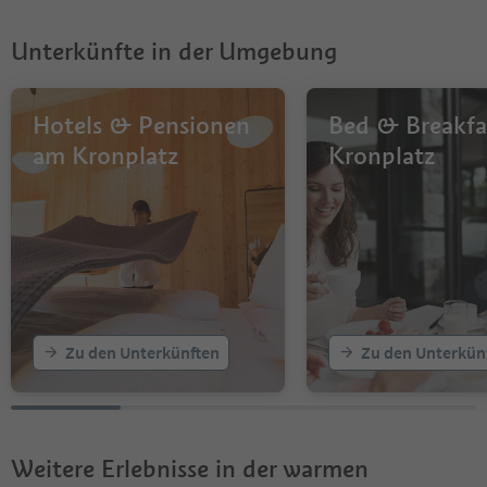
8
9
Unterkünfte in der Umgebung
10
Hotels & Pensionen
Bed & Breakfa
am Kronplatz
Kronplatz
Zu den Unterkünften
Zu den Unterkün
Weitere Erlebnisse in der warmen