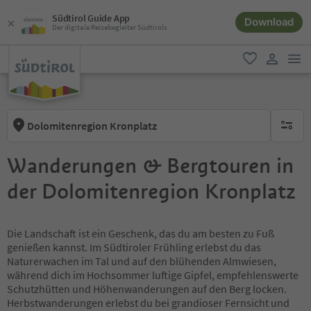
Südtirol Guide App
Download
Der digitale Reisebegleiter Südtirols
men
favorit
user lin
Dolomitenregion Kronplatz
keine ak
Wanderungen & Bergtouren in
der Dolomitenregion Kronplatz
Die Landschaft ist ein Geschenk, das du am besten zu Fuß
genießen kannst. Im Südtiroler Frühling erlebst du das
Naturerwachen im Tal und auf den blühenden Almwiesen,
während dich im Hochsommer luftige Gipfel, empfehlenswerte
Schutzhütten und Höhenwanderungen auf den Berg locken.
Herbstwanderungen erlebst du bei grandioser Fernsicht und