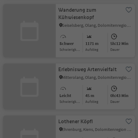
Wanderung zum
Kühwiesenkopf
Geiselsberg, Olang, Dolomitenregion Kronplatz
Schwer
1171 m
5h:12 Min
Schwierigkeitsgrad
Aufstieg
Dauer
Erlebnisweg Artenvielfalt
Mitterolang, Olang, Dolomitenregion Kronplatz
Leicht
45 m
0h:43 Min
Schwierigkeitsgrad
Aufstieg
Dauer
Lothener Köpfl
Ehrenburg, Kiens, Dolomitenregion Kronplatz