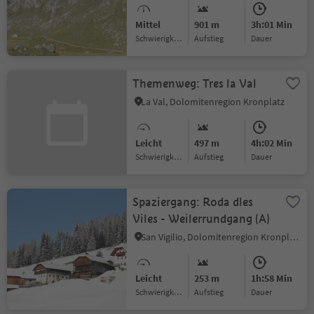
Mittel
901 m
3h:01 Min
Schwierigkeitsgrad
Aufstieg
Dauer
Themenweg: Tres la Val
La Val, Dolomitenregion Kronplatz
Leicht
497 m
4h:02 Min
Schwierigkeitsgrad
Aufstieg
Dauer
Spaziergang: Roda dles
Viles - Weilerrundgang (A)
San Vigilio, Dolomitenregion Kronplatz
Leicht
253 m
1h:58 Min
Schwierigkeitsgrad
Aufstieg
Dauer