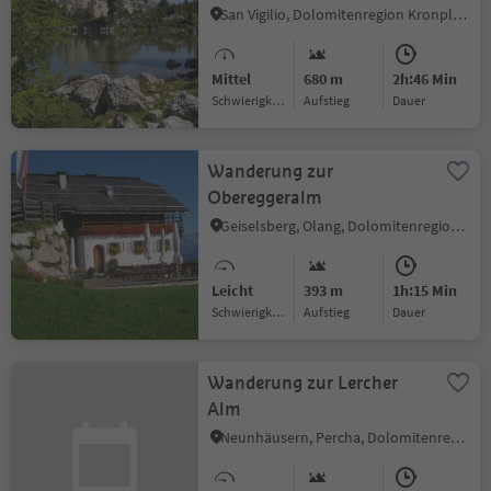
San Vigilio, Dolomitenregion Kronplatz
Mittel
680 m
2h:46 Min
Schwierigkeitsgrad
Aufstieg
Dauer
Wanderung zur
Obereggeralm
Geiselsberg, Olang, Dolomitenregion Kronplatz
Leicht
393 m
1h:15 Min
Schwierigkeitsgrad
Aufstieg
Dauer
Wanderung zur Lercher
Alm
Neunhäusern, Percha, Dolomitenregion Kronplatz