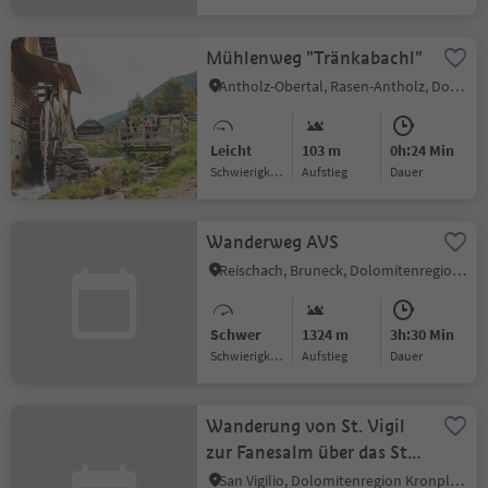
Mühlenweg "Tränkabachl"
Antholz-Obertal, Rasen-Antholz, Dolomitenregion Kronplatz
Leicht
103 m
0h:24 Min
Schwierigkeitsgrad
Aufstieg
Dauer
Wanderweg AVS
Reischach, Bruneck, Dolomitenregion Kronplatz
Schwer
1324 m
3h:30 Min
Schwierigkeitsgrad
Aufstieg
Dauer
Wanderung von St. Vigil
zur Fanesalm über das St.
Antonius-Joch
San Vigilio, Dolomitenregion Kronplatz