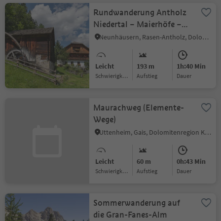
Rundwanderung Antholz
Niedertal – Maierhöfe –
Antholz Mittertal
Neunhäusern, Rasen-Antholz, Dolomitenregion Kronplatz
Leicht
193 m
1h:40 Min
Schwierigkeitsgrad
Aufstieg
Dauer
Maurachweg (Elemente-
Wege)
Uttenheim, Gais, Dolomitenregion Kronplatz
Leicht
60 m
0h:43 Min
Schwierigkeitsgrad
Aufstieg
Dauer
Sommerwanderung auf
die Gran-Fanes-Alm