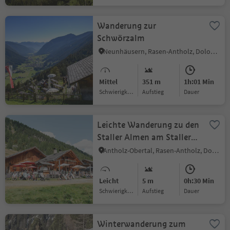
Wanderung zur
Schwörzalm
Neunhäusern, Rasen-Antholz, Dolomitenregion Kronplatz
Mittel
351 m
1h:01 Min
Schwierigkeitsgrad
Aufstieg
Dauer
Leichte Wanderung zu den
Staller Almen am Staller
Sattel
Antholz-Obertal, Rasen-Antholz, Dolomitenregion Kronplatz
Leicht
5 m
0h:30 Min
Schwierigkeitsgrad
Aufstieg
Dauer
Winterwanderung zum