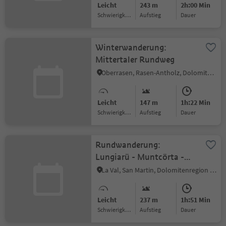
Leicht
243 m
2h:00 Min
Schwierigkeitsgrad
Aufstieg
Dauer
Winterwanderung:
Mittertaler Rundweg
Oberrasen, Rasen-Antholz, Dolomitenregion Kronplatz
Leicht
147 m
1h:22 Min
Schwierigkeitsgrad
Aufstieg
Dauer
Rundwanderung:
Lungiarü - Muntcörta -
Pares - Frëina -Lungiarü
La Val, San Martin, Dolomitenregion Kronplatz
Leicht
237 m
1h:51 Min
Schwierigkeitsgrad
Aufstieg
Dauer