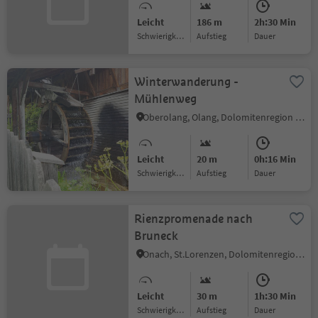
Leicht
186 m
2h:30 Min
Schwierigkeitsgrad
Aufstieg
Dauer
Winterwanderung -
Mühlenweg
Oberolang, Olang, Dolomitenregion Kronplatz
Leicht
20 m
0h:16 Min
Schwierigkeitsgrad
Aufstieg
Dauer
Rienzpromenade nach
Bruneck
Onach, St.Lorenzen, Dolomitenregion Kronplatz
Leicht
30 m
1h:30 Min
Schwierigkeitsgrad
Aufstieg
Dauer