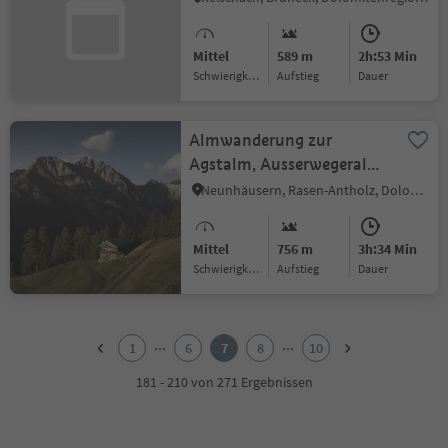
Mittel
589 m
2h:53 Min
Schwierigkeitsgrad
Aufstieg
Dauer
Almwanderung zur
Agstalm, Ausserwegeralm
und Pichleralm
Neunhäusern, Rasen-Antholz, Dolomitenregion Kronplatz
Mittel
756 m
3h:34 Min
Schwierigkeitsgrad
Aufstieg
Dauer
1
2
...
...
1
6
7
8
10
3
4
181 - 210 von 271 Ergebnissen
5
6
7