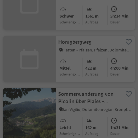
Schwer
1561 m
5h:34 Min
Schwierigkeitsgrad
Aufstieg
Dauer
Honigbergweg
Platten - Pfalzen, Pfalzen, Dolomitenregion Kronplatz
Mittel
422 m
4h:00 Min
Schwierigkeitsgrad
Aufstieg
Dauer
Sommerwanderung von
Picolin über Plaies -
Longega und zurück
San Vigilio, Dolomitenregion Kronplatz
Leicht
162 m
1h:31 Min
Schwierigkeitsgrad
Aufstieg
Dauer