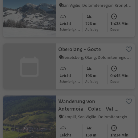
San Vigilio, Dolomitenregion Kronplatz
Leicht
226 m
1h:38 Min
Schwierigkeitsgrad
Aufstieg
Dauer
Oberolang - Goste
Geiselsberg, Olang, Dolomitenregion Kronplatz
Leicht
106 m
0h:45 Min
Schwierigkeitsgrad
Aufstieg
Dauer
Wanderung von
Antermoia - Colac - Val -
Rina
Campill, San Vigilio, Dolomitenregion Kronplatz
Leicht
158 m
1h:34 Min