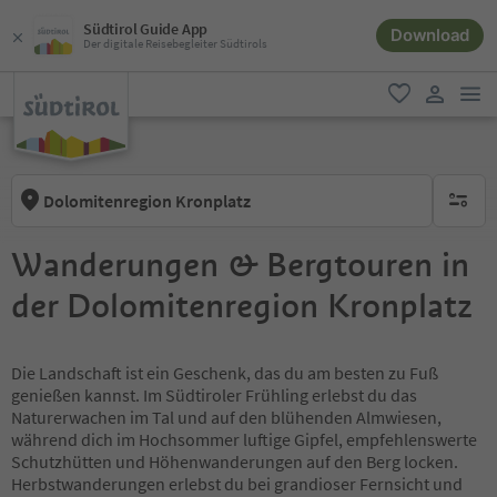
Südtirol Guide App
Download
Der digitale Reisebegleiter Südtirols
men
favorit
user lin
Dolomitenregion Kronplatz
keine ak
Wanderungen & Bergtouren in
der Dolomitenregion Kronplatz
Die Landschaft ist ein Geschenk, das du am besten zu Fuß
genießen kannst. Im Südtiroler Frühling erlebst du das
Naturerwachen im Tal und auf den blühenden Almwiesen,
während dich im Hochsommer luftige Gipfel, empfehlenswerte
Schutzhütten und Höhenwanderungen auf den Berg locken.
Herbstwanderungen erlebst du bei grandioser Fernsicht und