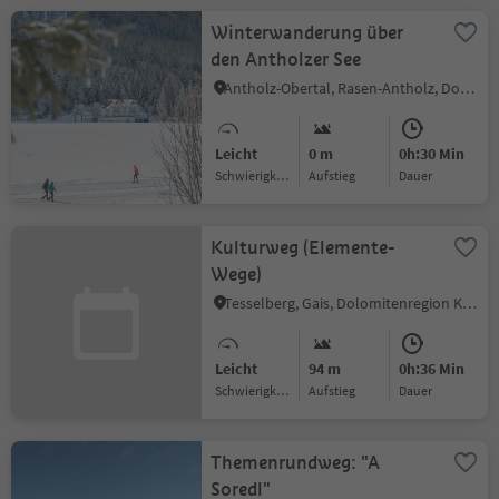
Winterwanderung über
den Antholzer See
Antholz-Obertal, Rasen-Antholz, Dolomitenregion Kronplatz
Leicht
0 m
0h:30 Min
Schwierigkeitsgrad
Aufstieg
Dauer
Kulturweg (Elemente-
Wege)
Tesselberg, Gais, Dolomitenregion Kronplatz
Leicht
94 m
0h:36 Min
Schwierigkeitsgrad
Aufstieg
Dauer
Themenrundweg: "A
Soredl"