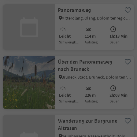
Panoramaweg
Mitterolang, Olang, Dolomitenregion Kronplatz
Leicht
114 m
1h:13 Min
Schwierigkeitsgrad
Aufstieg
Dauer
Über den Panoramaweg
nach Bruneck
Bruneck Stadt, Bruneck, Dolomitenregion Kronplatz
Leicht
226 m
2h:08 Min
Schwierigkeitsgrad
Aufstieg
Dauer
Wanderung zur Burgruine
Altrasen
Neunhäusern, Rasen-Antholz, Dolomitenregion Kronplatz