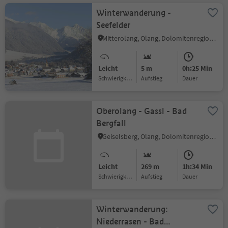
Winterwanderung -
Seefelder
Mitterolang, Olang, Dolomitenregion Kronplatz
Leicht
5 m
0h:25 Min
Schwierigkeitsgrad
Aufstieg
Dauer
Oberolang - Gassl - Bad
Bergfall
Geiselsberg, Olang, Dolomitenregion Kronplatz
Leicht
269 m
1h:34 Min
Schwierigkeitsgrad
Aufstieg
Dauer
Winterwanderung:
Niederrasen - Bad