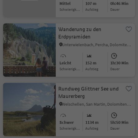
Mittel
107 m
0h:46 Min
Schwierigkeitsgrad
Aufstieg
Dauer
Wanderung zu den
Erdpyramiden
Unterwielenbach, Percha, Dolomitenregion Kronplatz
Leicht
152 m
1h:30 Min
Schwierigkeitsgrad
Aufstieg
Dauer
Rundweg Glittner See und
Maurerberg
Welschellen, San Martin, Dolomitenregion Kronplatz
Schwer
1134 m
5h:50 Min
Schwierigkeitsgrad
Aufstieg
Dauer