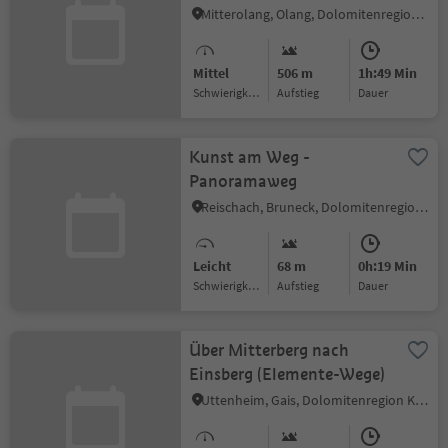
Mitterolang, Olang, Dolomitenregion Kronplatz
Mittel
506 m
1h:49 Min
Schwierigkeitsgrad
Aufstieg
Dauer
Kunst am Weg -
Panoramaweg
Reischach, Bruneck, Dolomitenregion Kronplatz
Leicht
68 m
0h:19 Min
Schwierigkeitsgrad
Aufstieg
Dauer
Über Mitterberg nach
Einsberg (Elemente-Wege)
Uttenheim, Gais, Dolomitenregion Kronplatz