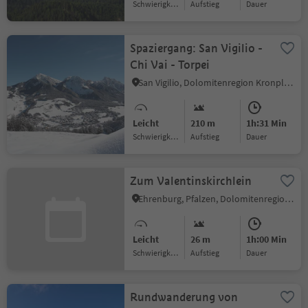
Schwierigkeitsgrad
Aufstieg
Dauer
Spaziergang: San Vigilio -
Chi Vai - Torpei
San Vigilio, Dolomitenregion Kronplatz
Leicht
210 m
1h:31 Min
Schwierigkeitsgrad
Aufstieg
Dauer
Zum Valentinskirchlein
Ehrenburg, Pfalzen, Dolomitenregion Kronplatz
Leicht
26 m
1h:00 Min
Schwierigkeitsgrad
Aufstieg
Dauer
Rundwanderung von