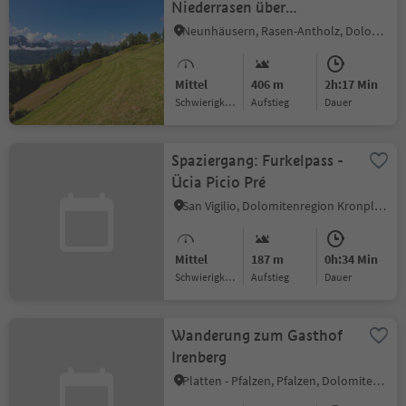
Niederrasen über
Rauterhöfe nach
Neunhäusern, Rasen-Antholz, Dolomitenregion Kronplatz
Redensberg
Mittel
406 m
2h:17 Min
Schwierigkeitsgrad
Aufstieg
Dauer
Spaziergang: Furkelpass -
Ücia Picio Pré
San Vigilio, Dolomitenregion Kronplatz
Mittel
187 m
0h:34 Min
Schwierigkeitsgrad
Aufstieg
Dauer
Wanderung zum Gasthof
Irenberg
Platten - Pfalzen, Pfalzen, Dolomitenregion Kronplatz