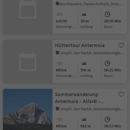
Salomonsbrunn
Neunhäusern, Rasen-Antholz, Dolomitenregion Kronplatz
Leicht
20 m
2h:30 Min
Schwierigkeitsgrad
Aufstieg
Dauer
Hüttentour Antermoia
Campill, San Martin, Dolomitenregion Kronplatz
Mittel
996 m
5h:25 Min
Schwierigkeitsgrad
Aufstieg
Dauer
Sommerwanderung:
Antermoia - Alfarëi -
Lüsner Joch - Maurerberg
Campill, San Martin, Dolomitenregion Kronplatz
- Antermoia
Mittel
842 m
3h:53 Min