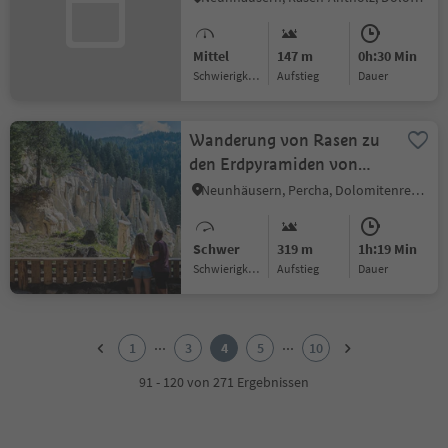
Mittel
147 m
0h:30 Min
Schwierigkeitsgrad
Aufstieg
Dauer
Wanderung von Rasen zu
den Erdpyramiden von
Platten
Neunhäusern, Percha, Dolomitenregion Kronplatz
Schwer
319 m
1h:19 Min
Schwierigkeitsgrad
Aufstieg
Dauer
1
2
...
...
1
3
4
5
10
3
4
91 - 120 von 271 Ergebnissen
5
6
7