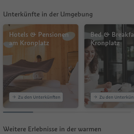
8
9
Unterkünfte in der Umgebung
10
Hotels & Pensionen
Bed & Breakfa
am Kronplatz
Kronplatz
Zu den Unterkünften
Zu den Unterkün
Weitere Erlebnisse in der warmen