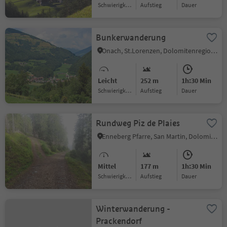
Schwierigkeitsgrad
Aufstieg
Dauer
Bunkerwanderung
Onach, St.Lorenzen, Dolomitenregion Kronplatz
Leicht
252 m
1h:30 Min
Schwierigkeitsgrad
Aufstieg
Dauer
Rundweg Piz de Plaies
Enneberg Pfarre, San Martin, Dolomitenregion Kronplatz
Mittel
177 m
1h:30 Min
Schwierigkeitsgrad
Aufstieg
Dauer
Winterwanderung -
Prackendorf