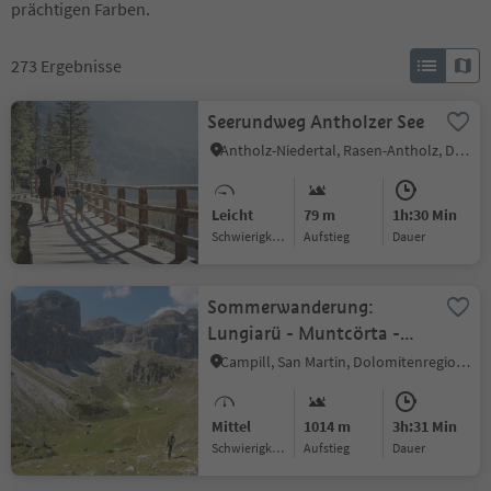
prächtigen Farben.
273
Ergebnisse
Seerundweg Antholzer See
Antholz-Niedertal, Rasen-Antholz, Dolomitenregion Kronplatz
Leicht
79 m
1h:30 Min
Schwierigkeitsgrad
Aufstieg
Dauer
Sommerwanderung:
Lungiarü - Muntcörta -
Antersasc
Campill, San Martin, Dolomitenregion Kronplatz
Mittel
1014 m
3h:31 Min
Schwierigkeitsgrad
Aufstieg
Dauer