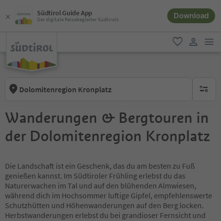
Südtirol Guide App
Download
Der digitale Reisebegleiter Südtirols
men
favorit
user lin
Dolomitenregion Kronplatz
keine ak
Wanderungen & Bergtouren in
der Dolomitenregion Kronplatz
Die Landschaft ist ein Geschenk, das du am besten zu Fuß
genießen kannst. Im Südtiroler Frühling erlebst du das
Naturerwachen im Tal und auf den blühenden Almwiesen,
während dich im Hochsommer luftige Gipfel, empfehlenswerte
Schutzhütten und Höhenwanderungen auf den Berg locken.
Herbstwanderungen erlebst du bei grandioser Fernsicht und