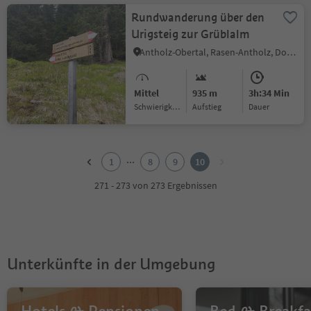
Rundwanderung über den
Urigsteig zur Grüblalm
Antholz-Obertal, Rasen-Antholz, Dolomitenregion Kronplatz
Mittel
935 m
3h:34 Min
Schwierigkeitsgrad
Aufstieg
Dauer
1
2
...
1
8
9
10
3
4
271 - 273 von 273 Ergebnissen
5
6
7
8
9
Unterkünfte in der Umgebung
10