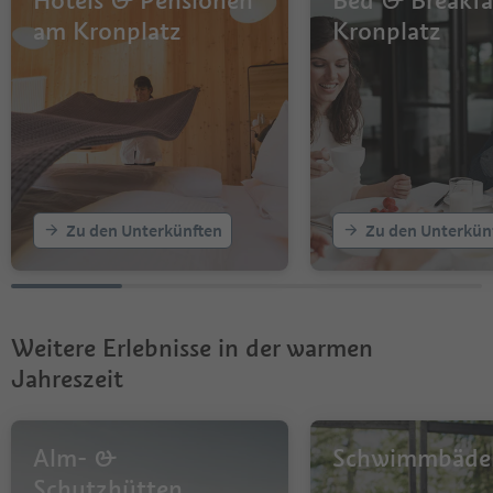
Hotels & Pensionen
Bed & Breakfa
am Kronplatz
Kronplatz
Zu den Unterkünften
Zu den Unterkün
Weitere Erlebnisse in der warmen
Jahreszeit
Alm- &
Schwimmbäde
Schutzhütten