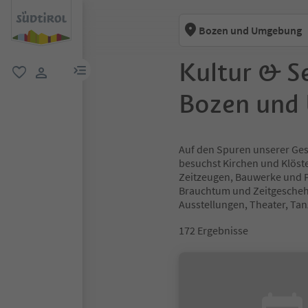
Bozen und Umgebung
Kultur & S
menu link
favorit
user link
Bozen und
Auf den Spuren unserer Gesc
besuchst Kirchen und Klöst
Zeitzeugen, Bauwerke und Pl
Brauchtum und Zeitgeschehe
Ausstellungen, Theater, Ta
172
Ergebnisse