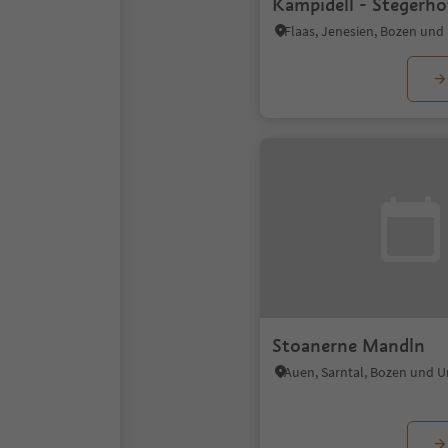
Kampidell - Stegerho
Flaas, Jenesien, Bozen un
Stoanerne Mandln
Auen, Sarntal, Bozen und