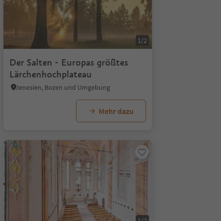
1/2
Der Salten - Europas größtes
Lärchenhochplateau
Jenesien, Bozen und Umgebung
Mehr dazu
1/2