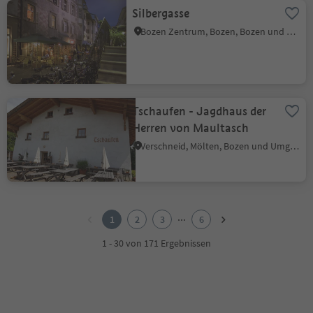
Silbergasse
Bozen Zentrum, Bozen, Bozen und Umgebung
Tschaufen - Jagdhaus der
Herren von Maultasch
Verschneid, Mölten, Bozen und Umgebung
1
2
...
1
2
3
6
3
4
1 - 30 von 171 Ergebnissen
5
6