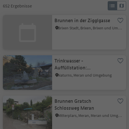
652
Ergebnisse
Brunnen in der Zigglgasse
Brixen Stadt, Brixen, Brixen und Umgebung
Trinkwasser -
Auffüllstation:
Winterbrücke Naturns
Naturns, Meran und Umgebung
Brunnen Gratsch
Schlossweg Meran
Mitterplars, Meran, Meran und Umgebung