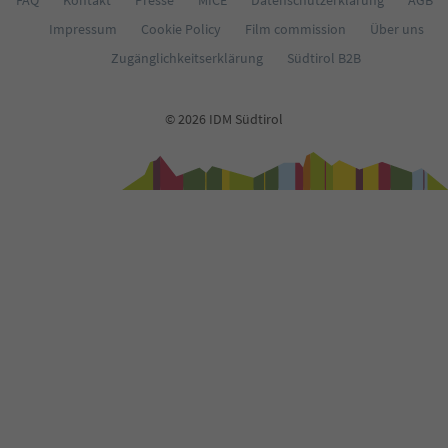
FAQ
Kontakt
Presse
MICE
Datenschutzerklärung
AGB
Impressum
Cookie Policy
Film commission
Über uns
Zugänglichkeitserklärung
Südtirol B2B
© 2026 IDM Südtirol