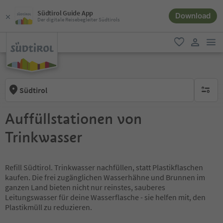
Südtirol Guide App
Download
Der digitale Reisebegleiter Südtirols
men
favorit
user lin
Südtirol
keine ak
Auffüllstationen von
Trinkwasser
Refill Südtirol. Trinkwasser nachfüllen, statt Plastikflaschen
kaufen. Die frei zugänglichen Wasserhähne und Brunnen im
ganzen Land bieten nicht nur reinstes, sauberes
Leitungswasser für deine Wasserflasche - sie helfen mit, den
Plastikmüll zu reduzieren.