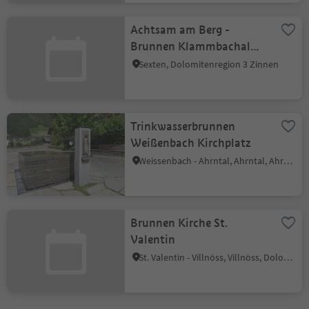
Achtsam am Berg -
Brunnen Klammbachalm,
Sexten
Sexten, Dolomitenregion 3 Zinnen
Trinkwasserbrunnen
Weißenbach Kirchplatz
Weissenbach - Ahrntal, Ahrntal, Ahrntal
Brunnen Kirche St.
Valentin
St. Valentin - Villnöss, Villnöss, Dolomitenregion Lüsen Villnöss