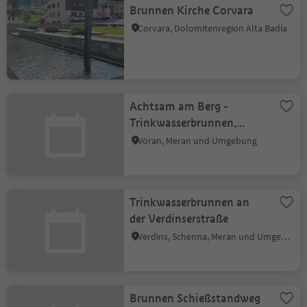
Brunnen Kirche Corvara
Corvara, Dolomitenregion Alta Badia
Achtsam am Berg -
Trinkwasserbrunnen,
Vöran Dorfplatz
Vöran, Meran und Umgebung
Trinkwasserbrunnen an
der Verdinserstraße
Verdins, Schenna, Meran und Umgebung
Brunnen Schießstandweg