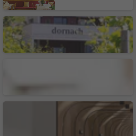
Bio Buschenschank
Dornach
Salurn, Südtiroler Weinstraße
Gourmetrestaurant
"Ansitz Steinbock"
Villanders, Brixen und Umgebung
Restaurant Fink
Brixen Stadt, Brixen, Brixen und Umgebung
Nachhaltigkeitslabel Level 3