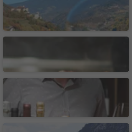
Röckhof
Villanders, Brixen und Umgebung
Fichtenhof
Salurn, Südtiroler Weinstraße
Vinzenz - zum feinen
Wein
Sterzing, Sterzing und Umgebung
Nachhaltigkeitslabel Level 3
Hotel Restaurant