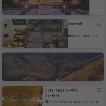
St. Johann, Ahrntal, Ahrntal
Hofcafé Sonnenstrahl -
Genuss im Tal
St. Valentin - Villnöss, Villnöss, Dolomitenregion Lüsen Villnöss
Finailhof
Vernagt, Schnals, Vinschgau
Hotel Messnerwirt
Gasthof
Antholz-Niedertal, Rasen-Antholz, Dolomitenregion Kronplatz