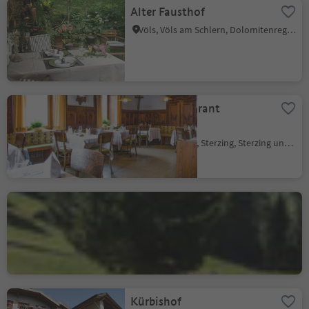
Alter Fausthof
Völs, Völs am Schlern, Dolomitenregion Seiser Alm
Hotel Restaurant
Schaurhof
Ried - Sterzing, Sterzing, Sterzing und Umgebung
Kaserill Alm
St. Magdalena - Villnöss, Villnöss, Dolomitenregion Lüsen Villnöss
Kürbishof