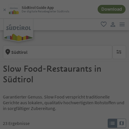
Südtirol Guide App
Download
Der digitale Reisebegleiter Südtirols
men
favorit
user lin
Südtirol
keine ak
Slow Food-Restaurants in
Südtirol
Garantierter Genuss. Slow Food verspricht traditionelle
Gerichte aus lokalen, qualitativ hochwertigsten Rohstoffen und
in sorgfältiger Zubereitung.
23
Ergebnisse