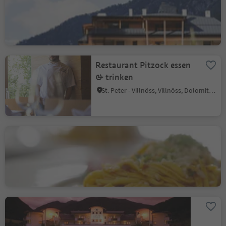
Waldheim
Martell, Vinschgau
Restaurant Pitzock essen
& trinken
St. Peter - Villnöss, Villnöss, Dolomitenregion Lüsen Villnöss
Hotel Naturidylle
Geyrerhof
Oberbozen, Ritten, Bozen und Umgebung
Aurea Vallis Gourmet
Restaurant