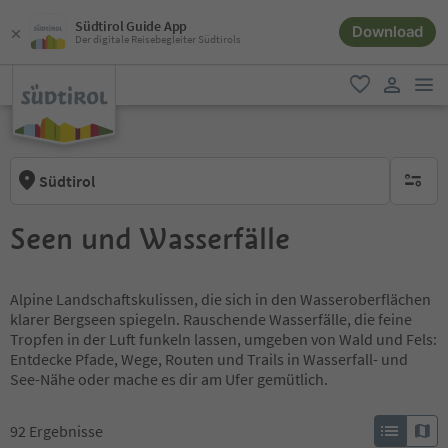
Südtirol Guide App
Download
Der digitale Reisebegleiter Südtirols
men
favorit
user lin
Südtirol
keine ak
Seen und Wasserfälle
Alpine Landschaftskulissen, die sich in den Wasseroberflächen
klarer Bergseen spiegeln. Rauschende Wasserfälle, die feine
Tropfen in der Luft funkeln lassen, umgeben von Wald und Fels:
Entdecke Pfade, Wege, Routen und Trails in Wasserfall- und
See-Nähe oder mache es dir am Ufer gemütlich.
92
Ergebnisse