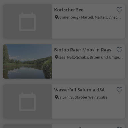
Kortscher See
Sonnenberg - Martell, Martell, Vinschgau
Biotop Raier Moos in Raas
Raas, Natz-Schabs, Brixen und Umgebung
Wasserfall Salurn a.d.W.
Salurn, Südtiroler Weinstraße