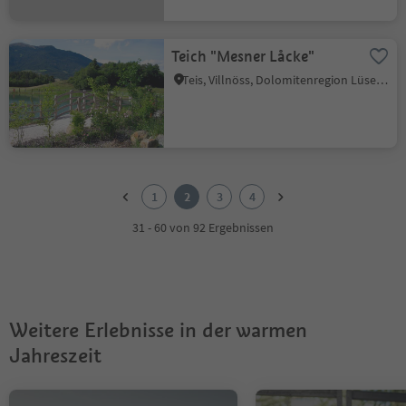
Teich "Mesner Låcke"
Teis, Villnöss, Dolomitenregion Lüsen Villnöss
1
2
1
2
3
4
3
4
31 - 60 von 92 Ergebnissen
Weitere Erlebnisse in der warmen
Jahreszeit