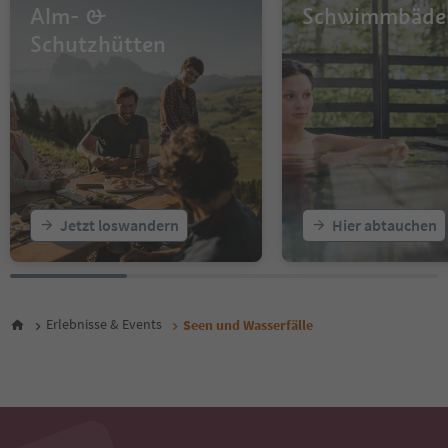
Alm- &
Schwimmbäde
Schutzhütten
Jetzt loswandern
Hier abtauchen
Erlebnisse & Events
Seen und Wasserfälle