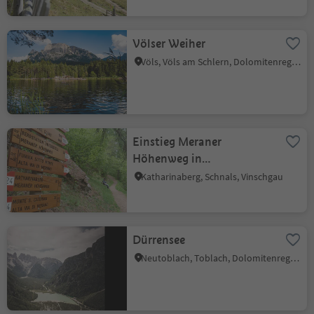
Völser Weiher
Völs, Völs am Schlern, Dolomitenregion Seiser Alm
Einstieg Meraner
Höhenweg in
Katharinaberg
Katharinaberg, Schnals, Vinschgau
Dürrensee
Neutoblach, Toblach, Dolomitenregion 3 Zinnen