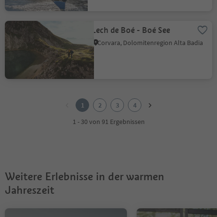
Lech de Boé - Boé See
Corvara, Dolomitenregion Alta Badia
1
2
1
2
3
4
3
4
1 - 30 von 91 Ergebnissen
Weitere Erlebnisse in der warmen
Jahreszeit