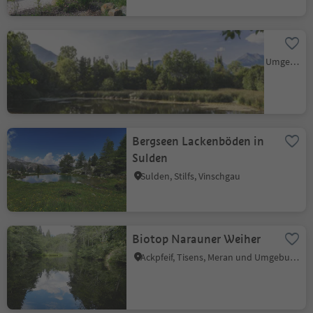
Biotop Laugen in Natz
Natz, Natz-Schabs, Brixen und Umgebung
Bergseen Lackenböden in
Sulden
Sulden, Stilfs, Vinschgau
Biotop Narauner Weiher
Ackpfeif, Tisens, Meran und Umgebung