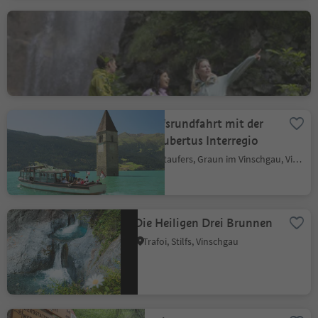
Wasserfall Tervela in St.
Christina
S.Cristina Gherdëina/St.Christina in Gröden, St.Christina in Gröden, Dolomitenregion Gröden
Schiffsrundfahrt mit der
MS Hubertus Interregio
Langtaufers, Graun im Vinschgau, Vinschgau
Die Heiligen Drei Brunnen
Trafoi, Stilfs, Vinschgau