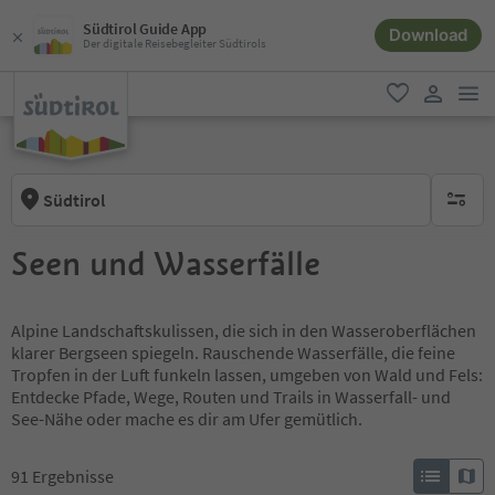
Südtirol Guide App
Download
Der digitale Reisebegleiter Südtirols
men
favorit
user lin
Südtirol
keine ak
Seen und Wasserfälle
Alpine Landschaftskulissen, die sich in den Wasseroberflächen
klarer Bergseen spiegeln. Rauschende Wasserfälle, die feine
Tropfen in der Luft funkeln lassen, umgeben von Wald und Fels:
Entdecke Pfade, Wege, Routen und Trails in Wasserfall- und
See-Nähe oder mache es dir am Ufer gemütlich.
91
Ergebnisse