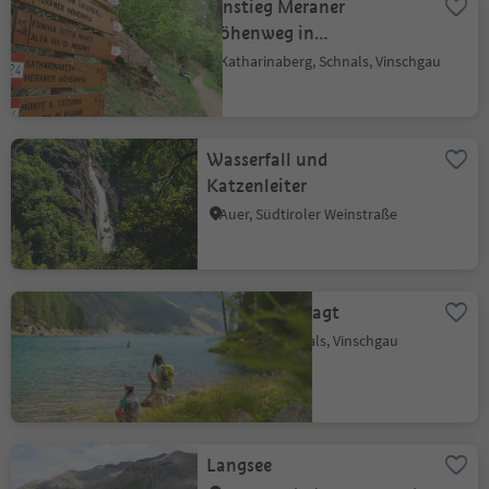
Einstieg Meraner
Höhenweg in
Katharinaberg
Katharinaberg, Schnals, Vinschgau
Wasserfall und
Katzenleiter
Auer, Südtiroler Weinstraße
Stausee Vernagt
Vernagt, Schnals, Vinschgau
Langsee