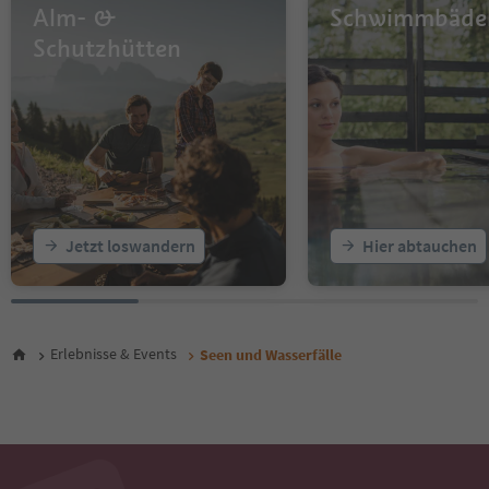
Alm- &
Schwimmbäde
Schutzhütten
Jetzt loswandern
Hier abtauchen
Erlebnisse & Events
Seen und Wasserfälle