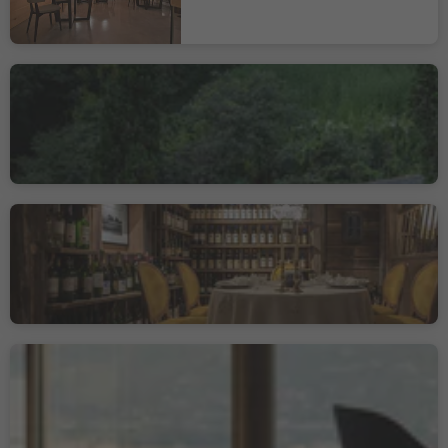
Restaurant Sissi
Meran, Meran und Umgebung
La Stüa de Michil -
Simone Cantafio
Corvara, Dolomitenregion Alta Badia
Gourmetrestaurant Castel
finedining
Tirol, Meran und Umgebung