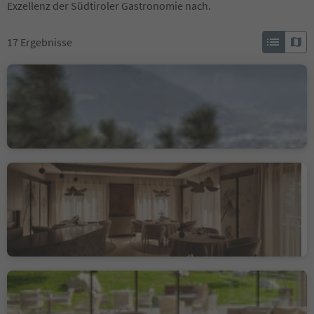
Exzellenz der Südtiroler Gastronomie nach.
17
Ergebnisse
Gourmet Restaurant
Prezioso
Meran, Meran und Umgebung
Johannesstube - engel
gourmet&spa
Welschnofen, Dolomitenregion Eggental
Nachhaltigkeitslabel Level 3
Restaurant Porcino
Badia, Dolomitenregion Alta Badia