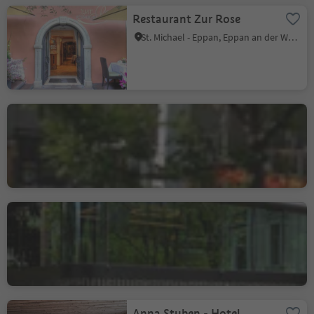
Restaurant Zur Rose
St. Michael - Eppan, Eppan an der Weinstraße, Südtiroler Weinstraße
Bistrot-Gasthof
Kuppelrain
Kastelbell, Kastelbell-Tschars, Vinschgau
Atelier Moessmer Norbert
Niederkofler
Bruneck Stadt, Bruneck, Dolomitenregion Kronplatz
Anna Stuben - Hotel