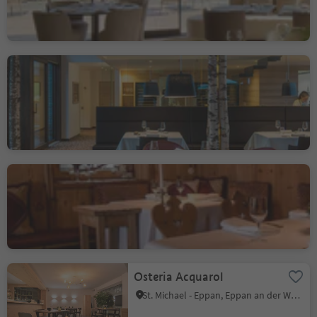
Restaurant Terra - The
Magic Place
Auen, Sarntal, Bozen und Umgebung
Nachhaltigkeitslabel Level 2
Suinsom
Wolkenstein/Sëlva, Wolkenstein Gröden, Dolomitenregion Gröden
Osteria Acquarol
St. Michael - Eppan, Eppan an der Weinstraße, Südtiroler Weinstraße