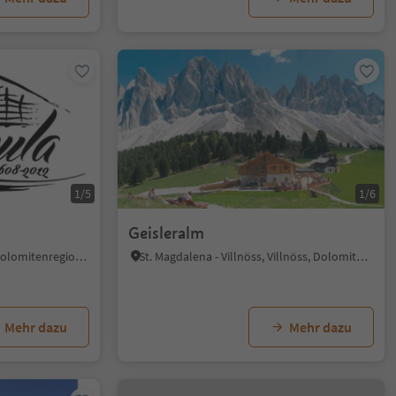
1/5
1/6
Geisleralm
St. Ulrich/Urtijëi, St.Ulrich, Dolomitenregion Gröden
St. Magdalena - Villnöss, Villnöss, Dolomitenregion Lüsen Villnöss
Mehr dazu
Mehr dazu