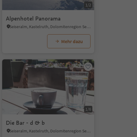
1/2
Alpenhotel Panorama
Seiseralm, Kastelruth, Dolomitenregion Seiser Alm
Mehr dazu
1/6
Die Bar - d & b
Seiseralm, Kastelruth, Dolomitenregion Seiser Alm