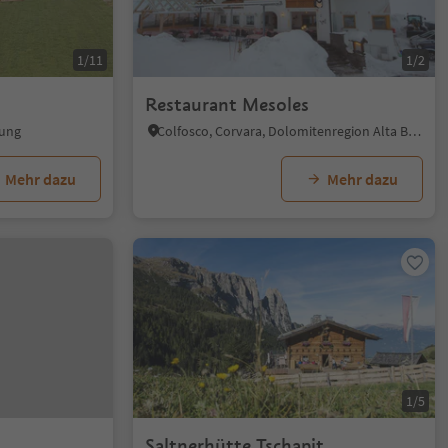
1/11
1/2
Restaurant Mesoles
bung
Colfosco, Corvara, Dolomitenregion Alta Badia
Mehr dazu
Mehr dazu
1/5
Saltnerhütte Tschapit