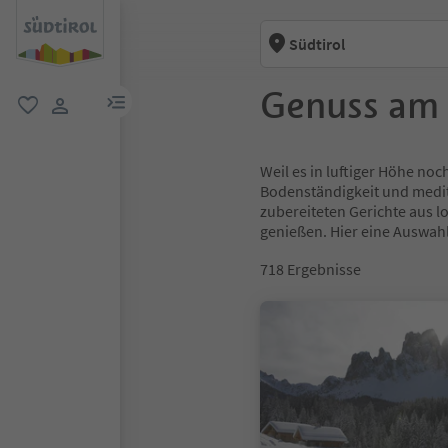
Südtirol
Genuss am
menu link
favorit
user link
Weil es in luftiger Höhe noc
Bodenständigkeit und medite
zubereiteten Gerichte aus 
genießen. Hier eine Auswah
718
Ergebnisse