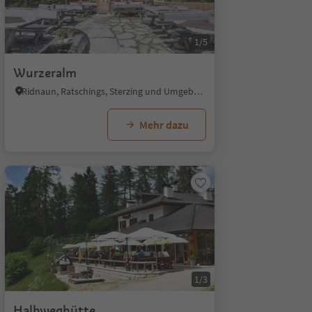
1/5
Wurzeralm
Ridnaun, Ratschings, Sterzing und Umgebung
Mehr dazu
1/3
Halbweghütte