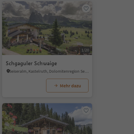
1/20
Schgaguler Schwaige
Seiseralm, Kastelruth, Dolomitenregion Seiser Alm
Mehr dazu