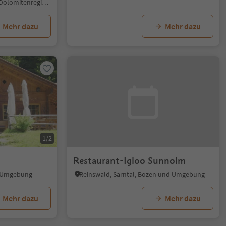
Obereggen, Deutschnofen, Dolomitenregion Eggental
Mehr dazu
Mehr dazu
1/2
Restaurant-Igloo Sunnolm
d Umgebung
Reinswald, Sarntal, Bozen und Umgebung
Mehr dazu
Mehr dazu