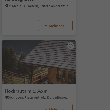
St. Nikolaus - Kaltern, Kaltern an der Weinstraße, Südtiroler Weinstraße
Mehr dazu
1/7
Hochrautalm 1.643m
Oberrasen, Rasen-Antholz, Dolomitenregion Kronplatz
Mehr dazu