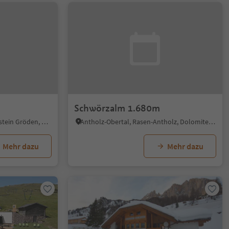
Schwörzalm 1.680m
Wolkenstein/Sëlva, Wolkenstein Gröden, Dolomitenregion Gröden
Antholz-Obertal, Rasen-Antholz, Dolomitenregion Kronplatz
Mehr dazu
Mehr dazu