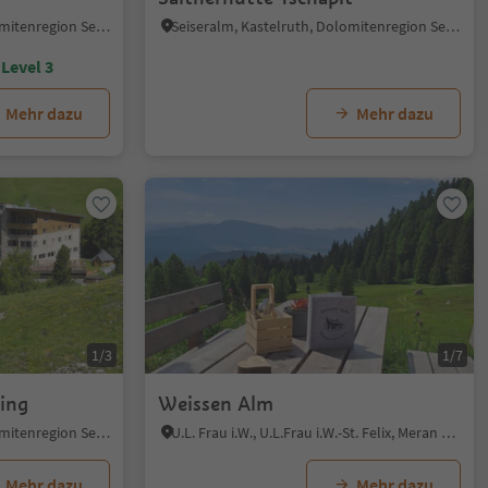
Seiseralm, Kastelruth, Dolomitenregion Seiser Alm
Seiseralm, Kastelruth, Dolomitenregion Seiser Alm
Level 3
Mehr dazu
Mehr dazu
1/3
1/7
ving
Weissen Alm
Seiseralm, Kastelruth, Dolomitenregion Seiser Alm
U.L. Frau i.W., U.L.Frau i.W.-St. Felix, Meran und Umgebung
Mehr dazu
Mehr dazu