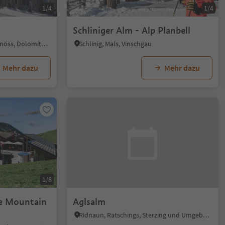
1/4
1/4
Schliniger Alm - Alp Planbell
St. Magdalena - Villnöss, Villnöss, Dolomitenregion Lüsen Villnöss
Schlinig, Mals, Vinschgau
Mehr dazu
Mehr dazu
1/8
he Mountain
Aglsalm
Ridnaun, Ratschings, Sterzing und Umgebung