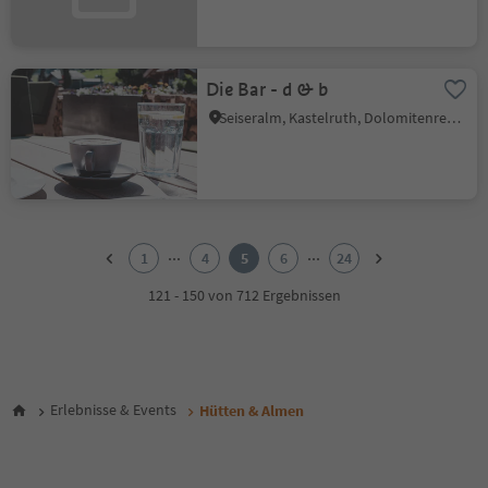
Die Bar - d & b
Seiseralm, Kastelruth, Dolomitenregion Seiser Alm
1
2
...
...
1
4
5
6
24
3
4
121 - 150 von 712 Ergebnissen
5
6
7
8
9
Erlebnisse & Events
Hütten & Almen
10
11
12