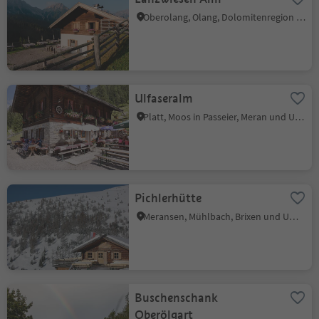
Oberolang, Olang, Dolomitenregion Kronplatz
Ulfaseralm
Platt, Moos in Passeier, Meran und Umgebung
Pichlerhütte
Meransen, Mühlbach, Brixen und Umgebung
Buschenschank
Oberölgart