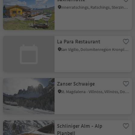
Innerratschings, Ratschings, Sterzing und Umgebung
La Para Restaurant
San Vigilio, Dolomitenregion Kronplatz
Zanser Schwaige
St. Magdalena - Villnöss, Villnöss, Dolomitenregion Lüsen Villnöss
Schliniger Alm - Alp
Planbell