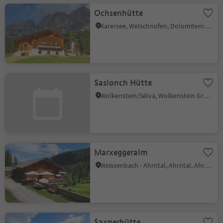
Ochsenhütte
Karersee, Welschnofen, Dolomitenregion Eggental
Saslonch Hütte
Wolkenstein/Sëlva, Wolkenstein Gröden, Dolomitenregion Gröden
Marxeggeralm
Weissenbach - Ahrntal, Ahrntal, Ahrntal
Saxnerhütte