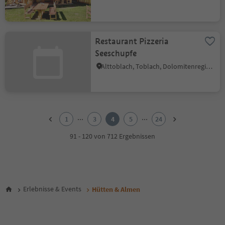
Restaurant Pizzeria
Seeschupfe
Alttoblach, Toblach, Dolomitenregion 3 Zinnen
1
2
...
...
1
3
4
5
24
3
4
91 - 120 von 712 Ergebnissen
5
6
7
8
9
Erlebnisse & Events
Hütten & Almen
10
11
12