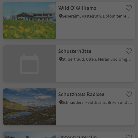
Wild O'Williams
Seiseralm, Kastelruth, Dolomitenregion Seiser Alm
Schusterhütte
St. Gertraud, Ulten, Meran und Umgebung
Schutzhaus Radlsee
Schnauders, Feldthurns, Brixen und Umgebung
Untermaureralm