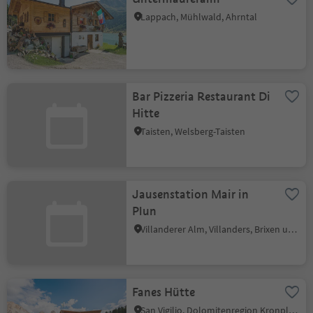
Lappach, Mühlwald, Ahrntal
Bar Pizzeria Restaurant Di
Hitte
Taisten, Welsberg-Taisten
Jausenstation Mair in
Plun
Villanderer Alm, Villanders, Brixen und Umgebung
Fanes Hütte
San Vigilio, Dolomitenregion Kronplatz