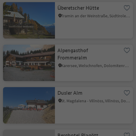
Überetscher Hütte
Tramin an der Weinstraße, Südtiroler Weinstraße
Alpengasthof
Frommeralm
Karersee, Welschnofen, Dolomitenregion Eggental
Dusler Alm
St. Magdalena - Villnöss, Villnöss, Dolomitenregion Lüsen Villnöss
Berghotel Plagött