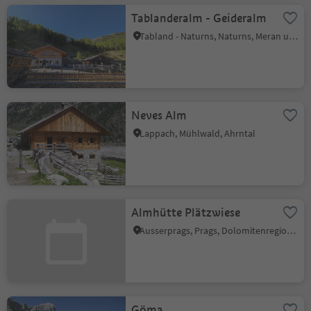
Tablanderalm - Geideralm
Tabland - Naturns, Naturns, Meran und Umgebung
Neves Alm
Lappach, Mühlwald, Ahrntal
Almhütte Plätzwiese
Ausserprags, Prags, Dolomitenregion 3 Zinnen
Göma