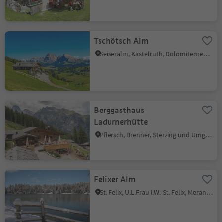
Tschötsch Alm
Seiseralm, Kastelruth, Dolomitenregion Seiser Alm
Berggasthaus
Ladurnerhütte
Pflersch, Brenner, Sterzing und Umgebung
Felixer Alm
St. Felix, U.L.Frau i.W.-St. Felix, Meran und Umgebung