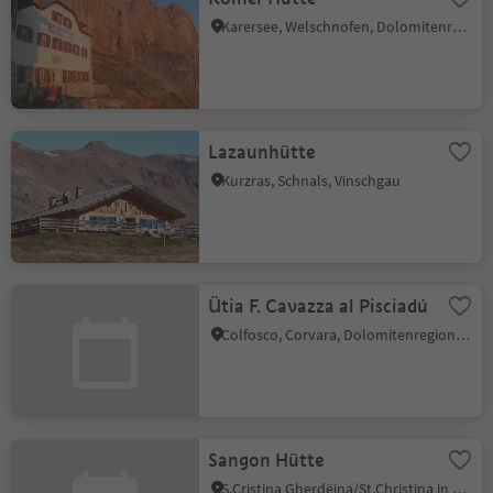
Karersee, Welschnofen, Dolomitenregion Eggental
Lazaunhütte
Kurzras, Schnals, Vinschgau
Ütia F. Cavazza al Pisciadú
Colfosco, Corvara, Dolomitenregion Alta Badia
Sangon Hütte
S.Cristina Gherdëina/St.Christina in Gröden, St.Christina in Gröden, Dolomitenregion Gröden