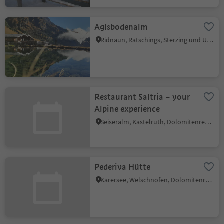
Aglsbodenalm
Ridnaun, Ratschings, Sterzing und Umgebung
Restaurant Saltria – your
Alpine experience
Seiseralm, Kastelruth, Dolomitenregion Seiser Alm
Pederiva Hütte
Karersee, Welschnofen, Dolomitenregion Eggental