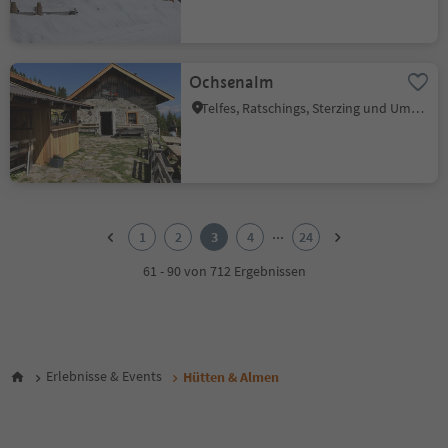
Ochsenalm
Telfes, Ratschings, Sterzing und Umgebung
1
2
...
1
2
3
4
24
3
4
61 - 90 von 712 Ergebnissen
5
6
7
8
9
Erlebnisse & Events
Hütten & Almen
10
11
12