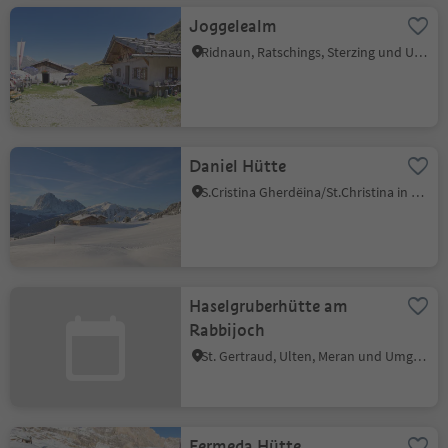
Joggelealm
Ridnaun, Ratschings, Sterzing und Umgebung
Daniel Hütte
S.Cristina Gherdëina/St.Christina in Gröden, St.Christina in Gröden, Dolomitenregion Gröden
Haselgruberhütte am
Rabbijoch
St. Gertraud, Ulten, Meran und Umgebung
Fermeda Hütte