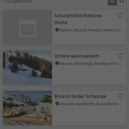
712
Ergebnisse
Schutzhütte Stettiner
Hütte
Pfelders, Moos in Passeier, Meran und Umgebung
Untere Gewingesalm
Ridnaun, Ratschings, Sterzing und Umgebung
Bioalm Huber Schwaige
Seiseralm, Kastelruth, Dolomitenregion Seiser Alm