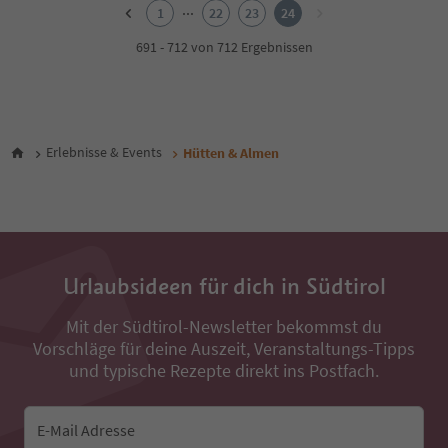
2
...
1
22
23
24
3
4
691 - 712 von 712 Ergebnissen
5
6
7
8
9
Erlebnisse & Events
Hütten & Almen
10
11
12
13
14
15
Urlaubsideen für dich in Südtirol
16
17
18
Mit der Südtirol-Newsletter bekommst du
19
Vorschläge für deine Auszeit, Veranstaltungs-Tipps
20
und typische Rezepte direkt ins Postfach.
21
22
23
E-Mail Adresse
24