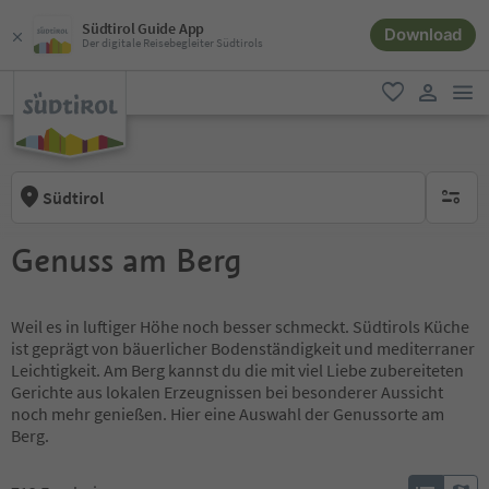
Südtirol Guide App
Download
Der digitale Reisebegleiter Südtirols
men
favorit
user lin
Südtirol
keine ak
Genuss am Berg
Weil es in luftiger Höhe noch besser schmeckt. Südtirols Küche
ist geprägt von bäuerlicher Bodenständigkeit und mediterraner
Leichtigkeit. Am Berg kannst du die mit viel Liebe zubereiteten
Gerichte aus lokalen Erzeugnissen bei besonderer Aussicht
noch mehr genießen. Hier eine Auswahl der Genussorte am
Berg.