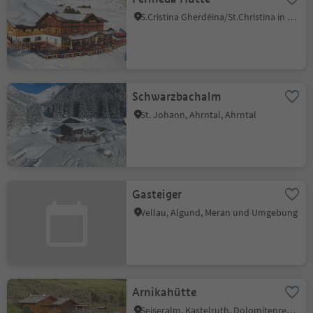
S.Cristina Gherdëina/St.Christina in Gröden, St.Christina in Gröden, Dolomitenregion Gröden
Schwarzbachalm
St. Johann, Ahrntal, Ahrntal
Gasteiger
Vellau, Algund, Meran und Umgebung
Arnikahütte
Seiseralm, Kastelruth, Dolomitenregion Seiser Alm