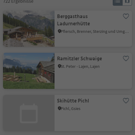
722
Ergebnisse
Berggasthaus
Ladurnerhütte
Pflersch, Brenner, Sterzing und Umgebung
Ramitzler Schwaige
St. Peter - Lajen, Lajen
Skihütte Pichl
Pichl, Gsies