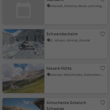
Untertall, Schenna, Meran und Umgebung
Schwarzbachalm
St. Johann, Ahrntal, Ahrntal
Masarè Hütte
Karersee, Welschnofen, Dolomitenregion Eggental
Almschenke Gstatsch
Schwaige