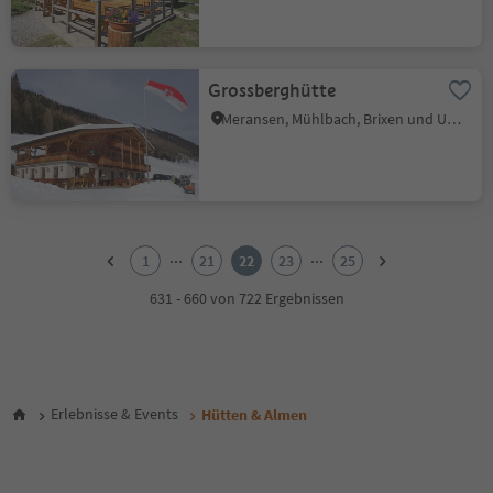
Grossberghütte
Meransen, Mühlbach, Brixen und Umgebung
1
2
...
...
1
21
22
23
25
3
4
631 - 660 von 722 Ergebnissen
5
6
7
8
9
Erlebnisse & Events
Hütten & Almen
10
11
12