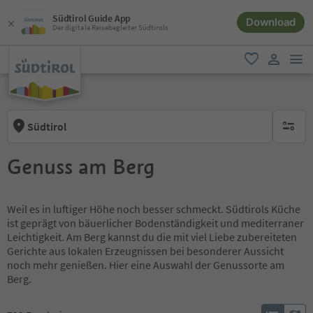
Südtirol Guide App
Download
Der digitale Reisebegleiter Südtirols
men
favorit
user lin
Südtirol
keine ak
Genuss am Berg
Weil es in luftiger Höhe noch besser schmeckt. Südtirols Küche
ist geprägt von bäuerlicher Bodenständigkeit und mediterraner
Leichtigkeit. Am Berg kannst du die mit viel Liebe zubereiteten
Gerichte aus lokalen Erzeugnissen bei besonderer Aussicht
noch mehr genießen. Hier eine Auswahl der Genussorte am
Berg.