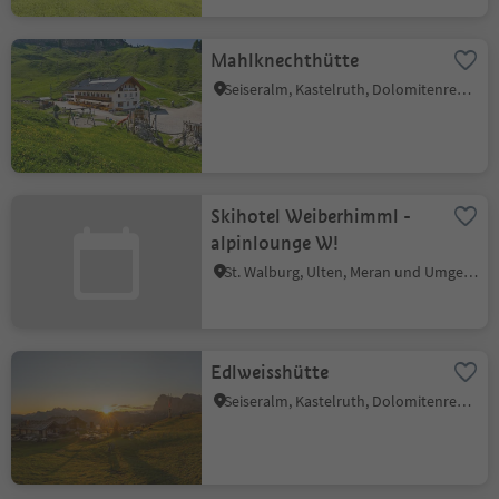
Mahlknechthütte
Seiseralm, Kastelruth, Dolomitenregion Seiser Alm
Skihotel Weiberhimml -
alpinlounge W!
St. Walburg, Ulten, Meran und Umgebung
Edlweisshütte
Seiseralm, Kastelruth, Dolomitenregion Seiser Alm