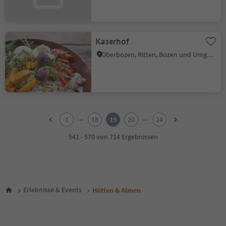
Kaserhof
Oberbozen, Ritten, Bozen und Umgebung
1
2
...
...
1
18
19
20
24
3
4
541 - 570 von 714 Ergebnissen
5
6
7
8
9
Erlebnisse & Events
Hütten & Almen
10
11
12