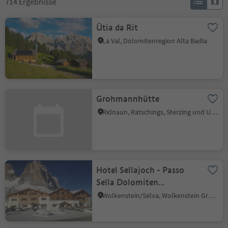
714
Ergebnisse
Ütia da Rit
La Val, Dolomitenregion Alta Badia
Grohmannhütte
Ridnaun, Ratschings, Sterzing und Umgebung
Hotel Sellajoch - Passo
Sella Dolomiten
Mountain Resort
Wolkenstein/Sëlva, Wolkenstein Gröden, Dolomitenregion Gröden