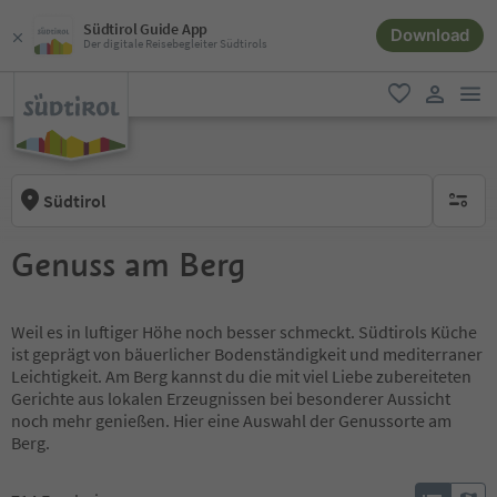
Südtirol Guide App
Download
Der digitale Reisebegleiter Südtirols
men
favorit
user lin
Südtirol
keine ak
Genuss am Berg
Weil es in luftiger Höhe noch besser schmeckt. Südtirols Küche
ist geprägt von bäuerlicher Bodenständigkeit und mediterraner
Leichtigkeit. Am Berg kannst du die mit viel Liebe zubereiteten
Gerichte aus lokalen Erzeugnissen bei besonderer Aussicht
noch mehr genießen. Hier eine Auswahl der Genussorte am
Berg.