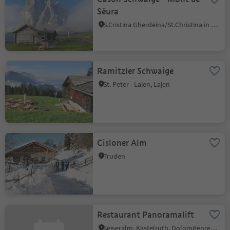
Sëura
S.Cristina Gherdëina/St.Christina in Gröden, St.Christina in Gröden, Dolomitenregion Gröden
Ramitzler Schwaige
St. Peter - Lajen, Lajen
Cisloner Alm
Truden
Restaurant Panoramalift
Seiseralm, Kastelruth, Dolomitenregion Seiser Alm