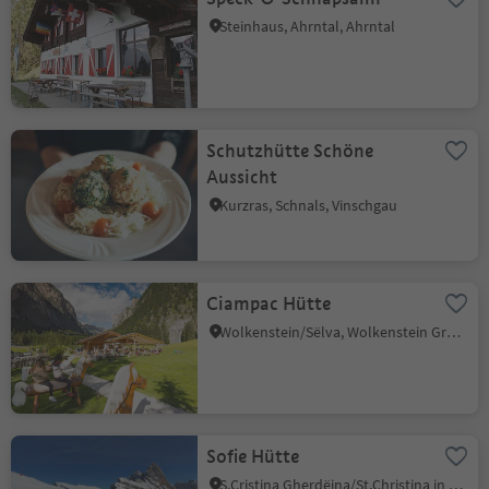
Steinhaus, Ahrntal, Ahrntal
Schutzhütte Schöne
Aussicht
Kurzras, Schnals, Vinschgau
Ciampac Hütte
Wolkenstein/Sëlva, Wolkenstein Gröden, Dolomitenregion Gröden
Sofie Hütte
S.Cristina Gherdëina/St.Christina in Gröden, St.Christina in Gröden, Dolomitenregion Gröden